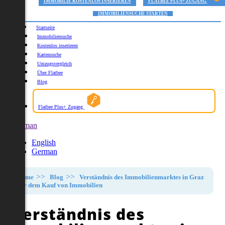
IMMOBILIE KOSTENLOS INSERIEREN
FLATBEE PLUS+ ZUGANG
IMMOBILIENSUCHE STARTEN
Startseite
Immobiliensuche
Kostenlos inserieren
Kartensuche
Umzugsvergleich
Über Flatbee
Blog
Flatbee Plus+ Zugang
German
English
German
Home
Blog
Verständnis des Immobilienmarktes in Graz
vor dem Kauf von Immobilien
Verständnis des