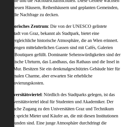
Dichte und die Nachbarschaftsschulen. Diese Gebiete wachsen
mit neuen Häusern, Reihenhäusern und geplanten Gemeinden,
um die Nachfrage zu decken.
Historisches Zentrum
: Die von der UNESCO gelistete
Altstadt von Graz, bekannt als Stadtpark, bietet eine
unvergleichliche historische Atmosphäre, die an Wien erinnert.
Die engen mittelalterlichen Gassen sind mit Cafés, Galerien
und Boutiquen gefüllt. Dominante Sehenswürdigkeiten sind der
ikonische Uhrturm, das Landhaus, das Rathaus und die Insel in
der Mur. Besitzen Sie ein denkmalgeschütztes Gebäude hier für
optimalen Charme, aber erwarten Sie erhebliche
Renovierungskosten.
Universitätsviertel
: Nördlich des Stadtparks gelegen, ist das
Universitätsviertel ideal für Studenten und Akademiker. Der
einfache Zugang zu den Universitäten Graz und Technikum
Graz spricht Mieter und Käufer an, die mit diesen Institutionen
verbunden sind. Eine junge Atmosphäre durchdringt die