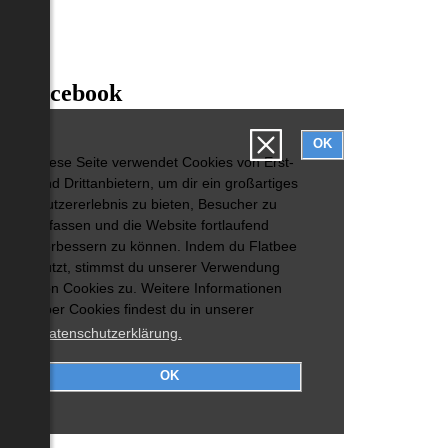
Facebook
OK
Diese Seite verwendet Cookies von Erst-
und Drittanbietern, um dir ein großartiges
Nutzererlebnis zu bieten, Besucher zu
erfassen und die Website fortlaufend
verbessern zu können. Indem du Flatbee
nutzt, stimmst du unserer Verwendung
von Cookies zu. Weitere Informationen
über Cookies findest du in unserer
Datenschutzerklärung.
OK