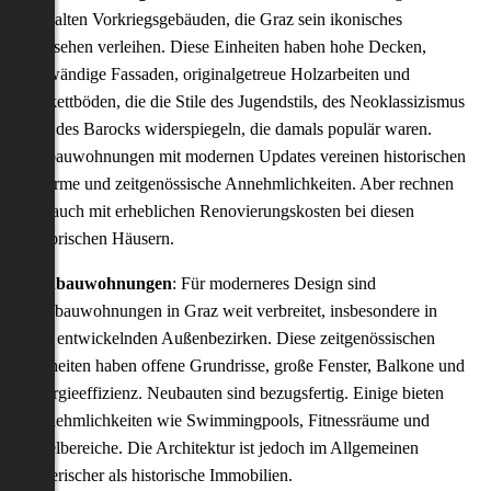
den alten Vorkriegsgebäuden, die Graz sein ikonisches
Aussehen verleihen. Diese Einheiten haben hohe Decken,
aufwändige Fassaden, originalgetreue Holzarbeiten und
Parkettböden, die die Stile des Jugendstils, des Neoklassizismus
und des Barocks widerspiegeln, die damals populär waren.
Altbauwohnungen mit modernen Updates vereinen historischen
Charme und zeitgenössische Annehmlichkeiten. Aber rechnen
Sie auch mit erheblichen Renovierungskosten bei diesen
historischen Häusern.
Neubauwohnungen
: Für moderneres Design sind
Neubauwohnungen in Graz weit verbreitet, insbesondere in
sich entwickelnden Außenbezirken. Diese zeitgenössischen
Einheiten haben offene Grundrisse, große Fenster, Balkone und
Energieeffizienz. Neubauten sind bezugsfertig. Einige bieten
Annehmlichkeiten wie Swimmingpools, Fitnessräume und
Spielbereiche. Die Architektur ist jedoch im Allgemeinen
generischer als historische Immobilien.