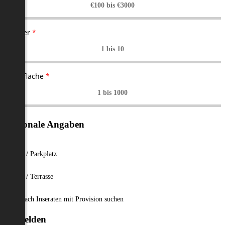
€100
bis
€3000
Zimmer
*
1
bis
10
Wohnfläche
*
1
bis
1000
Optionale Angaben
Garage / Parkplatz
Balkon / Terrasse
Auch nach Inseraten mit Provision suchen
Anmelden