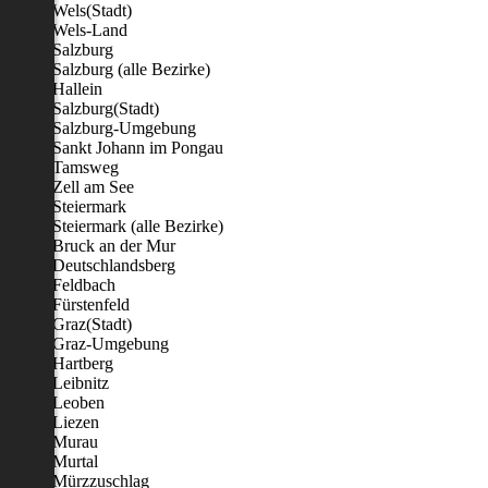
Wels(Stadt)
Wels-Land
Salzburg
Salzburg (alle Bezirke)
Hallein
Salzburg(Stadt)
Salzburg-Umgebung
Sankt Johann im Pongau
Tamsweg
Zell am See
Steiermark
Steiermark (alle Bezirke)
Bruck an der Mur
Deutschlandsberg
Feldbach
Fürstenfeld
Graz(Stadt)
Graz-Umgebung
Hartberg
Leibnitz
Leoben
Liezen
Murau
Murtal
Mürzzuschlag