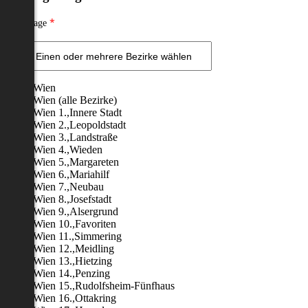
*
Ort - Lage
Wien
Wien (alle Bezirke)
Wien 1.,Innere Stadt
Wien 2.,Leopoldstadt
Wien 3.,Landstraße
Wien 4.,Wieden
Wien 5.,Margareten
Wien 6.,Mariahilf
Wien 7.,Neubau
Wien 8.,Josefstadt
Wien 9.,Alsergrund
Wien 10.,Favoriten
Wien 11.,Simmering
Wien 12.,Meidling
Wien 13.,Hietzing
Wien 14.,Penzing
Wien 15.,Rudolfsheim-Fünfhaus
Wien 16.,Ottakring