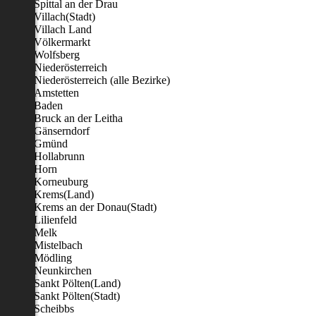
Spittal an der Drau
Villach(Stadt)
Villach Land
Völkermarkt
Wolfsberg
Niederösterreich
Niederösterreich (alle Bezirke)
Amstetten
Baden
Bruck an der Leitha
Gänserndorf
Gmünd
Hollabrunn
Horn
Korneuburg
Krems(Land)
Krems an der Donau(Stadt)
Lilienfeld
Melk
Mistelbach
Mödling
Neunkirchen
Sankt Pölten(Land)
Sankt Pölten(Stadt)
Scheibbs