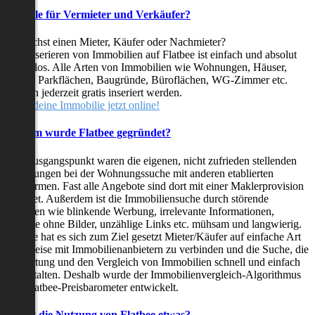
Vorteile für Vermieter und Verkäufer?
Du suchst einen Mieter, Käufer oder Nachmieter?
Das Inserieren von Immobilien auf Flatbee ist einfach und absolut
kostenlos. Alle Arten von Immobilien wie Wohnungen, Häuser,
Villen, Parkflächen, Baugründe, Büroflächen, WG-Zimmer etc.
können jederzeit gratis inseriert werden.
Stelle deine Immobilie jetzt online!
Warum wurde Flatbee gegründet?
Der Ausgangspunkt waren die eigenen, nicht zufrieden stellenden
Erfahrungen bei der Wohnungssuche mit anderen etablierten
Plattformen. Fast alle Angebote sind dort mit einer Maklerprovision
behaftet. Außerdem ist die Immobiliensuche durch störende
Faktoren wie blinkende Werbung, irrelevante Informationen,
Inserate ohne Bilder, unzählige Links etc. mühsam und langwierig.
Flatbee hat es sich zum Ziel gesetzt Mieter/Käufer auf einfache Art
und Weise mit Immobilienanbietern zu verbinden und die Suche, die
Bewertung und den Vergleich von Immobilien schnell und einfach
zu gestalten. Deshalb wurde der Immobilienvergleich-Algorithmus
und Flatbee-Preisbarometer entwickelt.
Kostet die Nutzung von Flatbee etwas?