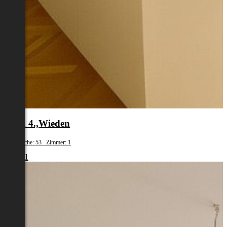
Wien 4.,Wieden
Wohnfläche: 53 Zimmer: 1
€ 1.461