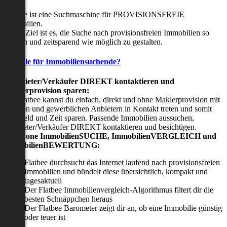
Flatbee ist eine Suchmaschine für PROVISIONSFREIE
Immobilien.
Unser Ziel ist es, die Suche nach provisionsfreien Immobilien so
einfach und zeitsparend wie möglich zu gestalten.
Vorteile für Immobiliensuchende?
Viermieter/Verkäufer DIREKT kontaktieren und
Maklerprovision sparen:
Mit Flatbee kannst du einfach, direkt und ohne Maklerprovision mit
privaten und gewerblichen Anbietern in Kontakt treten und somit
viel Geld und Zeit sparen. Passende Immobilien aussuchen,
Vermieter/Verkäufer DIREKT kontaktieren und besichtigen.
All-in-one ImmobilienSUCHE, ImmobilienVERGLEICH und
ImmobilienBEWERTUNG:
Flatbee durchsucht das Internet laufend nach provisionsfreien
Immobilien und bündelt diese übersichtlich, kompakt und
tagesaktuell
Der Flatbee Immobilienvergleich-Algorithmus filtert dir die
besten Schnäppchen heraus
Der Flatbee Barometer zeigt dir an, ob eine Immobilie günstig
oder teuer ist