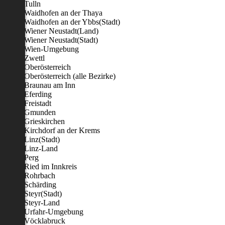
Tulln
Waidhofen an der Thaya
Waidhofen an der Ybbs(Stadt)
Wiener Neustadt(Land)
Wiener Neustadt(Stadt)
Wien-Umgebung
Zwettl
Oberösterreich
Oberösterreich (alle Bezirke)
Braunau am Inn
Eferding
Freistadt
Gmunden
Grieskirchen
Kirchdorf an der Krems
Linz(Stadt)
Linz-Land
Perg
Ried im Innkreis
Rohrbach
Schärding
Steyr(Stadt)
Steyr-Land
Urfahr-Umgebung
Vöcklabruck