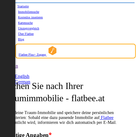
Startseite
Immobiliensuche
Kostenlos inserieren
Kartensuche
Umzugsvergleich
Über Flatbee
Blog
Flatbee Plus+ Zugang
German
English
German
Suchen Sie nach Ihrer
Traumimmobilie - flatbee.at
Suche deine Traum-Immobilie und speichere deine persönlichen
Suchkriterien: Sobald eine dazu passende Immobilie auf
Flatbee
veröffentlicht wird, informieren wir dich automatisch per E-Mail.
*
Wichtige Angaben