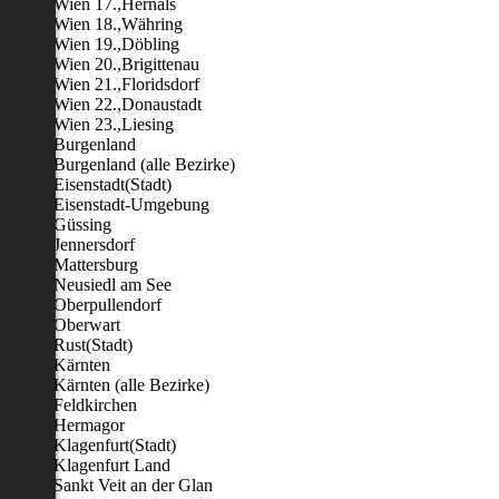
Wien 17.,Hernals
Wien 18.,Währing
Wien 19.,Döbling
Wien 20.,Brigittenau
Wien 21.,Floridsdorf
Wien 22.,Donaustadt
Wien 23.,Liesing
Burgenland
Burgenland (alle Bezirke)
Eisenstadt(Stadt)
Eisenstadt-Umgebung
Güssing
Jennersdorf
Mattersburg
Neusiedl am See
Oberpullendorf
Oberwart
Rust(Stadt)
Kärnten
Kärnten (alle Bezirke)
Feldkirchen
Hermagor
Klagenfurt(Stadt)
Klagenfurt Land
Sankt Veit an der Glan