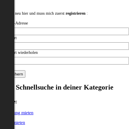
Ich bin neu hier und muss mich zuerst
registrieren
:
E-Mail-Adresse
Passwort
Passwort wiederholen
Speichern
Schnellsuche in deiner Kategorie
Miete:
Wohnung mieten
Haus mieten