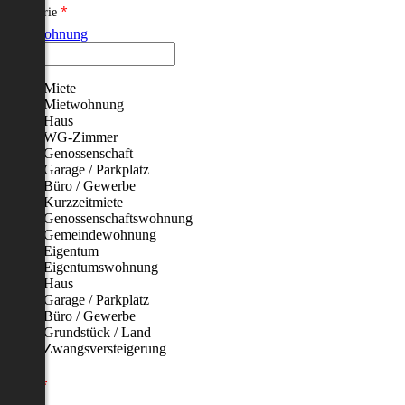
*
Kategorie
Mietwohnung
Miete
Mietwohnung
Haus
WG-Zimmer
Genossenschaft
Garage / Parkplatz
Büro / Gewerbe
Kurzzeitmiete
Genossenschaftswohnung
Gemeindewohnung
Eigentum
Eigentumswohnung
Haus
Garage / Parkplatz
Büro / Gewerbe
Grundstück / Land
Zwangsversteigerung
Preis
*