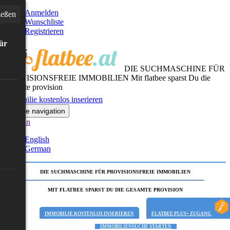
Anmelden
ießen
Wunschliste
Registrieren
für
DIE SUCHMASCHINE FÜR
PROVISIONSFREIE IMMOBILIEN
Mit flatbee sparst Du die
gesamte provision
Immobilie kostenlos inserieren
Toggle navigation
German
English
German
DIE SUCHMASCHINE FÜR PROVISIONSFREIE IMMOBILIEN
MIT FLATBEE SPARST DU DIE GESAMTE PROVISION
IMMOBILIE KOSTENLOS INSERIEREN
FLATBEE PLUS+ ZUGANG
IMMOBILIENSUCHE STARTEN