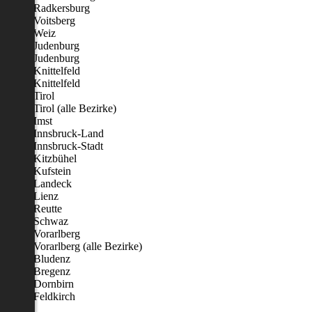
Radkersburg
Voitsberg
Weiz
Judenburg
Judenburg
Knittelfeld
Knittelfeld
Tirol
Tirol (alle Bezirke)
Imst
Innsbruck-Land
Innsbruck-Stadt
Kitzbühel
Kufstein
Landeck
Lienz
Reutte
Schwaz
Vorarlberg
Vorarlberg (alle Bezirke)
Bludenz
Bregenz
Dornbirn
Feldkirch