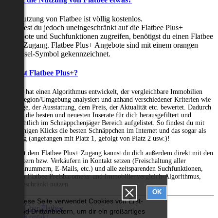
Die Nutzung von Flatbee ist völlig kostenlos.
Möchtest du jedoch uneingeschränkt auf die Flatbee Plus+
Angebote und Suchfunktionen zugreifen, benötigst du einen Flatbee
Plus+ Zugang. Flatbee Plus+ Angebote sind mit einem orangen
Schlüssel-Symbol gekennzeichnet.
Was ist Flatbee Plus+?
Flatbee hat einen Algorithmus entwickelt, der vergleichbare Immobilien
einer Region/Umgebung analysiert und anhand verschiedener Kriterien wie
der Lage, der Ausstattung, dem Preis, der Aktualität etc. bewertet. Dadurch
werden die besten und neuesten Inserate für dich herausgefiltert und
übersichtlich im Schnäppchenjäger Bereich aufgelistet. So findest du mit
nur wenigen Klicks die besten Schnäppchen im Internet und das sogar als
Ranking (angefangen mit Platz 1, gefolgt von Platz 2 usw.)!
Nur mit dem Flatbee Plus+ Zugang kannst du dich außerdem direkt mit den
Vermietern bzw. Verkäufern in Kontakt setzen (Freischaltung aller
Telefonnummern, E-Mails, etc.) und alle zeitsparenden Suchfunktionen,
wie den Flatbee Preisbarometer und Immobilienvergleich-Algorithmus,
uneingeschränkt nutzen.
OK
Diese Seite verwendet Cookies von Erst-
Über Flatbee
und Drittanbietern, um dir ein großartiges
Kontakt