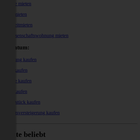
Garage mieten
Büro mieten
Kurzzeitmieten
Genossenschaftswohnung mieten
Eigentum:
Wohnung kaufen
Haus kaufen
Garage kaufen
Büro kaufen
Grundstück kaufen
Zwangsversteigerung kaufen
Heute beliebt