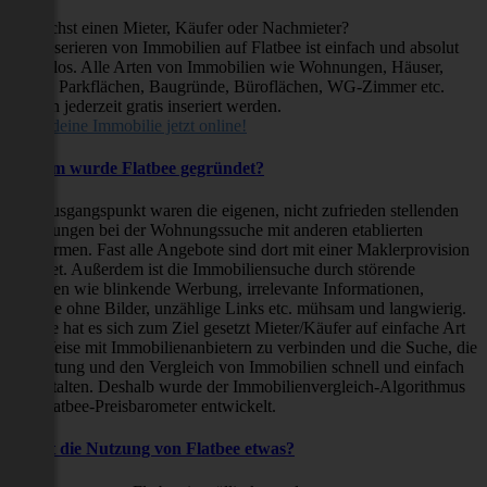
Du suchst einen Mieter, Käufer oder Nachmieter?
Das Inserieren von Immobilien auf Flatbee ist einfach und absolut
kostenlos. Alle Arten von Immobilien wie Wohnungen, Häuser,
Villen, Parkflächen, Baugründe, Büroflächen, WG-Zimmer etc.
können jederzeit gratis inseriert werden.
Stelle deine Immobilie jetzt online!
Warum wurde Flatbee gegründet?
Der Ausgangspunkt waren die eigenen, nicht zufrieden stellenden
Erfahrungen bei der Wohnungssuche mit anderen etablierten
Plattformen. Fast alle Angebote sind dort mit einer Maklerprovision
behaftet. Außerdem ist die Immobiliensuche durch störende
Faktoren wie blinkende Werbung, irrelevante Informationen,
Inserate ohne Bilder, unzählige Links etc. mühsam und langwierig.
Flatbee hat es sich zum Ziel gesetzt Mieter/Käufer auf einfache Art
und Weise mit Immobilienanbietern zu verbinden und die Suche, die
Bewertung und den Vergleich von Immobilien schnell und einfach
zu gestalten. Deshalb wurde der Immobilienvergleich-Algorithmus
und Flatbee-Preisbarometer entwickelt.
Kostet die Nutzung von Flatbee etwas?