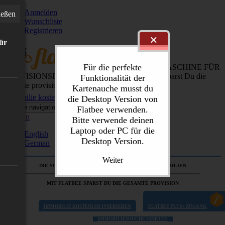
Anmelden
ießen
Wunschliste
Registrieren
×
für
Für die perfekte
DIE SUCHMASCHINE FÜR
PROVISIONSFREIE IMMOBILIEN
Mit flatbee sparst Du die
Funktionalität der
gesamte provision
Kartenauche musst du
Immobilie kostenlos inserieren
die Desktop Version von
Toggle navigation
Flatbee verwenden.
German
Bitte verwende deinen
Laptop oder PC für die
English
Desktop Version.
German
Weiter
DIE SUCHMASCHINE FÜR PROVISIONSFREIE IMMOBILIEN
MIT FLATBEE SPARST DU DIE GESAMTE PROVISION
IMMOBILIE KOSTENLOS INSERIEREN
FLATBEE PLUS+ ZUGANG
IMMOBILIENSUCHE STARTEN