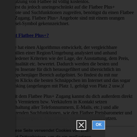
Die Nutzung von Flatbee ist völlig kostenlos.
Möchtest du jedoch uneingeschränkt auf die Flatbee Plus+
Angebote und Suchfunktionen zugreifen, benötigst du einen Flatbee
Plus+ Zugang. Flatbee Plus+ Angebote sind mit einem orangen
Schlüssel-Symbol gekennzeichnet.
Was ist Flatbee Plus+?
Flatbee hat einen Algorithmus entwickelt, der vergleichbare
Immobilien einer Region/Umgebung analysiert und anhand
verschiedener Kriterien wie der Lage, der Ausstattung, dem Preis,
der Aktualität etc. bewertet. Dadurch werden die besten und
neuesten Inserate für dich herausgefiltert und übersichtlich im
Schnäppchenjäger Bereich aufgelistet. So findest du mit nur
wenigen Klicks die besten Schnäppchen im Internet und das sogar
als Ranking (angefangen mit Platz 1, gefolgt von Platz 2 usw.)!
Nur mit dem Flatbee Plus+ Zugang kannst du dich außerdem direkt
mit den Vermietern bzw. Verkäufern in Kontakt setzen
(Freischaltung aller Telefonnummern, E-Mails, etc.) und alle
zeitsparenden Suchfunktionen, wie den Flatbee Preisbarometer und
Immobilienvergleich-Algorithmus, uneingeschränkt nutzen.
OK
Diese Seite verwendet Cookies von Erst-
Über Flatbee
und Drittanbietern, um dir ein großartiges