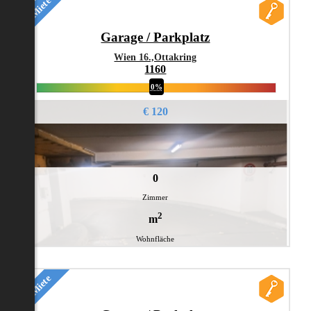
Miete
Garage / Parkplatz
Wien 16.,Ottakring
1160
0%
€ 120
0
Zimmer
2
m
Wohnfläche
Miete