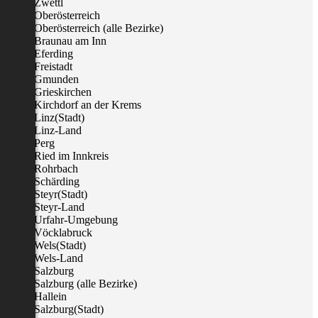
Zwettl
Oberösterreich
Oberösterreich (alle Bezirke)
Braunau am Inn
Eferding
Freistadt
Gmunden
Grieskirchen
Kirchdorf an der Krems
Linz(Stadt)
Linz-Land
Perg
Ried im Innkreis
Rohrbach
Schärding
Steyr(Stadt)
Steyr-Land
Urfahr-Umgebung
Vöcklabruck
Wels(Stadt)
Wels-Land
Salzburg
Salzburg (alle Bezirke)
Hallein
Salzburg(Stadt)