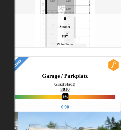
0
Zimmer
2
m
Wohnfläche
Miete
Garage / Parkplatz
Graz(Stadt)
8010
0%
€ 90