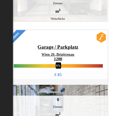
Zimmer
2
m
Wohnfläche
Miete
Garage / Parkplatz
Wien 20.,Brigittenau
1200
0%
€ 85
0
Zimmer
2
m