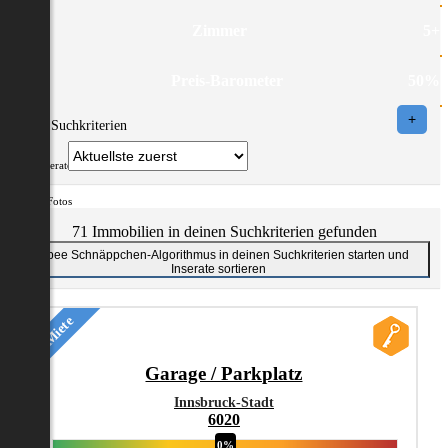
1
Zimmer
5+
-50%
Preis-Barometer
50%
+
Eigene Suchkriterien
Auch Inserate mit Provision anzeigen
Nur mit Fotos
71 Immobilien in deinen Suchkriterien gefunden
Flatbee Immobilienvergleich aktivieren
Flatbee Schnäppchen-Algorithmus in deinen Suchkriterien starten und
Suchen
Inserate sortieren
Miete
Garage / Parkplatz
Innsbruck-Stadt
6020
0%