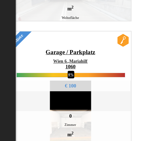
2
m
Wohnfläche
Miete
Garage / Parkplatz
Wien 6.,Mariahilf
1060
0%
€ 100
0
Zimmer
2
m