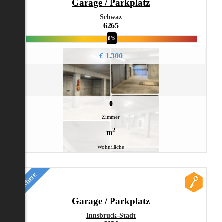
Garage / Parkplatz
Schwaz
6265
0%
€ 1.300
0
Zimmer
2
m
Wohnfläche
Miete
Garage / Parkplatz
Innsbruck-Stadt