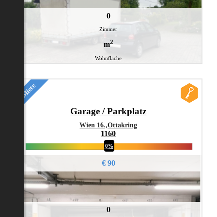
0
Zimmer
2
m
Wohnfläche
Miete
Garage / Parkplatz
Wien 16.,Ottakring
1160
0%
€ 90
0