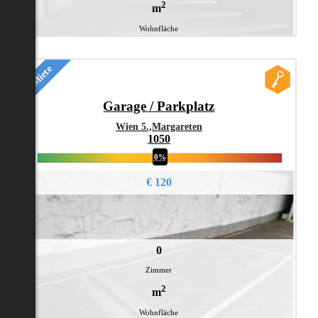
2
m
Wohnfläche
Miete
Garage / Parkplatz
Wien 5.,Margareten
1050
0%
€ 120
0
Zimmer
2
m
Wohnfläche