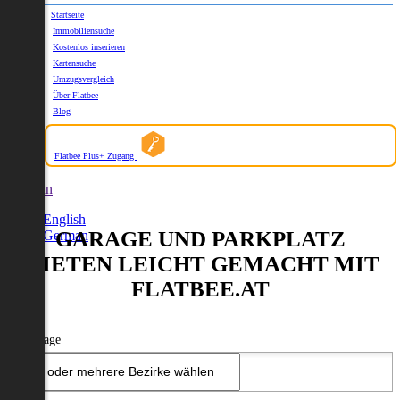
Startseite
Immobiliensuche
Kostenlos inserieren
Kartensuche
Umzugsvergleich
Über Flatbee
Blog
Flatbee Plus+ Zugang
German
English
GARAGE UND PARKPLATZ
German
MIETEN LEICHT GEMACHT MIT
FLATBEE.AT
Ort - Lage