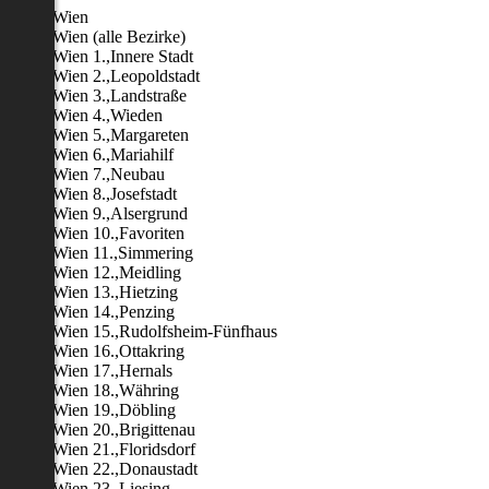
Wien
Wien (alle Bezirke)
Wien 1.,Innere Stadt
Wien 2.,Leopoldstadt
Wien 3.,Landstraße
Wien 4.,Wieden
Wien 5.,Margareten
Wien 6.,Mariahilf
Wien 7.,Neubau
Wien 8.,Josefstadt
Wien 9.,Alsergrund
Wien 10.,Favoriten
Wien 11.,Simmering
Wien 12.,Meidling
Wien 13.,Hietzing
Wien 14.,Penzing
Wien 15.,Rudolfsheim-Fünfhaus
Wien 16.,Ottakring
Wien 17.,Hernals
Wien 18.,Währing
Wien 19.,Döbling
Wien 20.,Brigittenau
Wien 21.,Floridsdorf
Wien 22.,Donaustadt
Wien 23.,Liesing