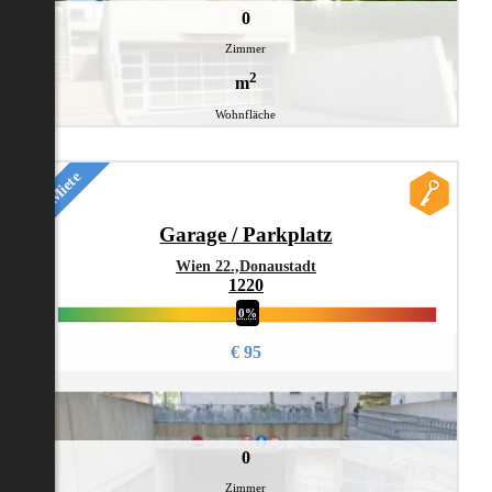
0
Zimmer
2
m
Wohnfläche
Miete
Garage / Parkplatz
Wien 22.,Donaustadt
1220
0%
€ 95
0
Zimmer