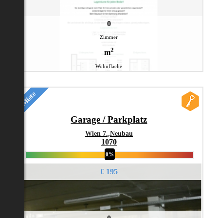
0
Zimmer
2
m
Wohnfläche
Miete
Garage / Parkplatz
Wien 7.,Neubau
1070
0%
€ 195