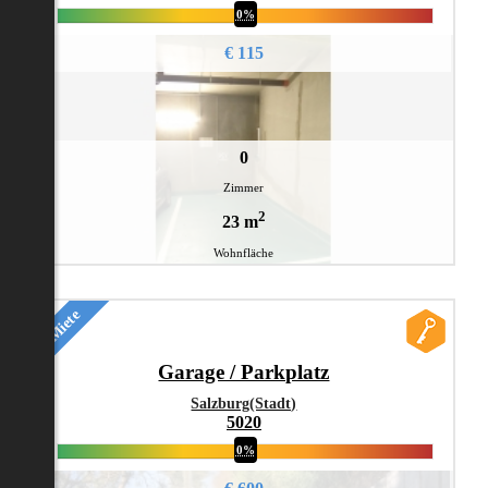
0%
€ 115
0
Zimmer
2
23 m
Wohnfläche
Miete
Garage / Parkplatz
Salzburg(Stadt)
5020
0%