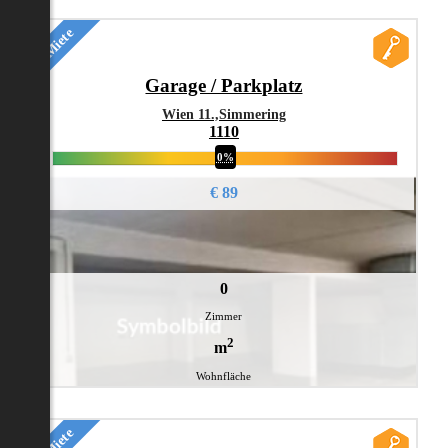
Miete
Garage / Parkplatz
Wien 11.,Simmering
1110
0%
€ 89
0
Zimmer
2
m
Wohnfläche
Miete