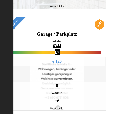
Wohnfläche
Miete
Garage / Parkplatz
Kufstein
6344
0%
€ 120
0
Zimmer
2
m
Wohnfläche