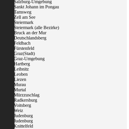
Salzburg-Umgebung
Sankt Johann im Pongau
Tamsweg
Zell am See
Steiermark
Steiermark (alle Bezirke)
Bruck an der Mur
Deutschlandsberg
Feldbach
Fürstenfeld
Graz(Stadt)
Graz-Umgebung
Hartberg
Leibnitz
Leoben
Liezen
Murau
Murtal
Mürzzuschlag
Radkersburg
Voitsberg
Weiz
Judenburg
Judenburg
Knittelfeld