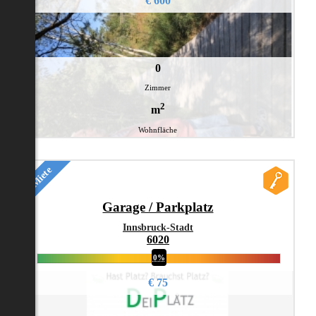
€ 600
0
Zimmer
2
m
Wohnfläche
Miete
Garage / Parkplatz
Innsbruck-Stadt
6020
0%
€ 75