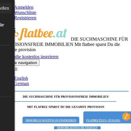
Anmelden
ießen
Wunschliste
Registrieren
für
DIE SUCHMASCHINE FÜR
PROVISIONSFREIE IMMOBILIEN
Mit flatbee sparst Du die
gesamte provision
Immobilie kostenlos inserieren
Toggle navigation
German
English
German
DIE SUCHMASCHINE FÜR PROVISIONSFREIE IMMOBILIEN
MIT FLATBEE SPARST DU DIE GESAMTE PROVISION
IMMOBILIE KOSTENLOS INSERIEREN
FLATBEE PLUS+ ZUGANG
IMMOBILIENSUCHE STARTEN