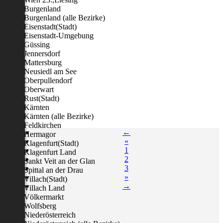
Burgenland
Burgenland (alle Bezirke)
Eisenstadt(Stadt)
Eisenstadt-Umgebung
Güssing
Jennersdorf
Mattersburg
Neusiedl am See
Oberpullendorf
Oberwart
Rust(Stadt)
Kärnten
Kärnten (alle Bezirke)
Feldkirchen
←
Hermagor
«
Klagenfurt(Stadt)
1
Klagenfurt Land
2
Sankt Veit an der Glan
3
Spittal an der Drau
»
Villach(Stadt)
→
Villach Land
Völkermarkt
Wolfsberg
Niederösterreich