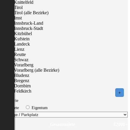
Knittelfeld
Tirol
Tirol (alle Bezirke)
Imst
Innsbruck-Land
Innsbruck-Stadt
Kitzbühel
Kufstein
Landeck
Lienz
Reutte
Schwaz
Vorarlberg
Vorarlberg (alle Bezirke)
Bludenz
Bregenz
Dornbirn
Feldkirch
+
Kategorie
Miete
Eigentum
€100
Gesamtmiete
€2000+