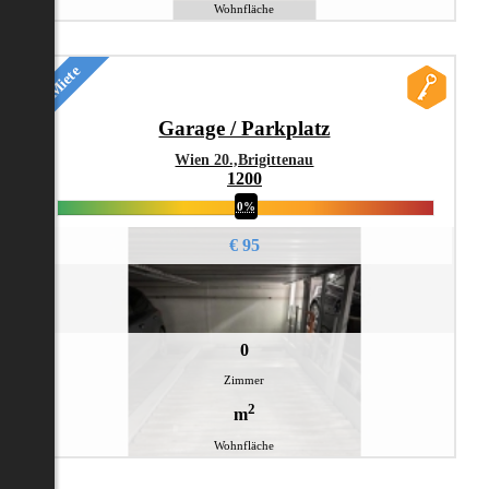
Wohnfläche
Miete
Garage / Parkplatz
Wien 20.,Brigittenau
1200
0%
€ 95
0
Zimmer
2
m
Wohnfläche