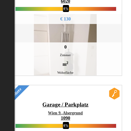
6020
0%
€ 130
0
Zimmer
2
m
Wohnfläche
Miete
Garage / Parkplatz
Wien 9.,Alsergrund
1090
0%