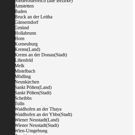
Niederösterreich (alle Bezirke)
Amstetten
Baden
Bruck an der Leitha
Gänserndorf
Gmünd
Hollabrunn
Horn
Korneuburg
Krems(Land)
Krems an der Donau(Stadt)
Lilienfeld
Melk
Mistelbach
Mödling
Neunkirchen
Sankt Pölten(Land)
Sankt Pölten(Stadt)
Scheibbs
Tulln
Waidhofen an der Thaya
Waidhofen an der Ybbs(Stadt)
Wiener Neustadt(Land)
Wiener Neustadt(Stadt)
Wien-Umgebung