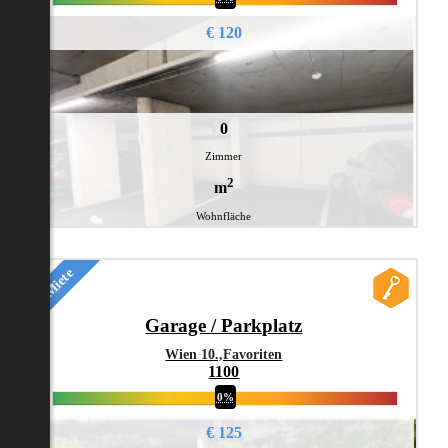
€ 120
0
Zimmer
2
m
Wohnfläche
Miete
Garage / Parkplatz
Wien 10.,Favoriten
1100
0%
€ 125