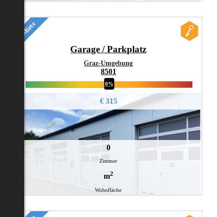
Miete
Garage / Parkplatz
Graz-Umgebung
8501
0%
€ 315
0
Zimmer
2
m
Wohnfläche