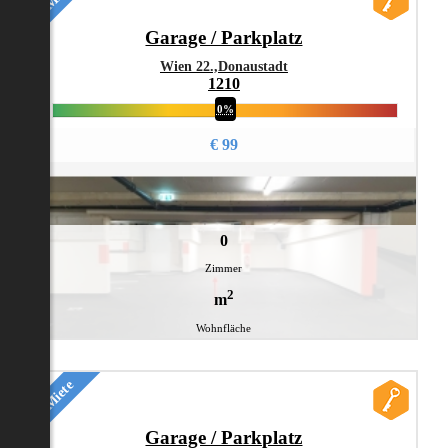
Garage / Parkplatz
Wien 22.,Donaustadt
1210
0%
€ 99
0
Zimmer
2
m
Wohnfläche
Miete
Garage / Parkplatz