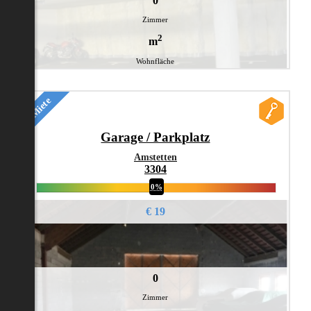
0
Zimmer
2
m
Wohnfläche
Miete
Garage / Parkplatz
Amstetten
3304
0%
€ 19
0
Zimmer