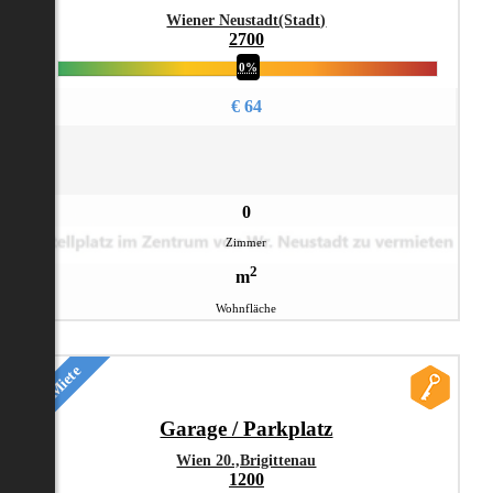
Wiener Neustadt(Stadt)
2700
0%
€ 64
0
Zimmer
2
m
Wohnfläche
Miete
Garage / Parkplatz
Wien 20.,Brigittenau
1200