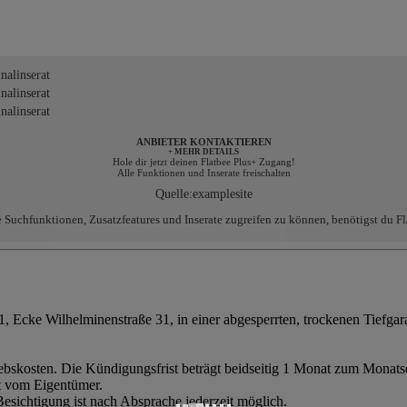
alinserat
alinserat
alinserat
ANBIETER KONTAKTIEREN
+ MEHR DETAILS
Hole dir jetzt deinen Flatbee Plus+ Zugang!
Alle Funktionen und Inserate freischalten
Quelle:
examplesite
e Suchfunktionen, Zusatzfeatures und Inserate zugreifen zu können, benötigst du Fl
1, Ecke Wilhelminenstraße 31, in einer abgesperrten, trockenen Tiefgar
triebskosten. Die Kündigungsfrist beträgt beidseitig 1 Monat zum Monatse
kt vom Eigentümer.
 Besichtigung ist nach Absprache jederzeit möglich.