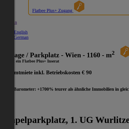
Flatbee Plus+ Zugang
German
English
German
2
Garage / Parkplatz - Wien - 1160 - m
Dies ist ein Flatbee Plus+ Inserat
Gesamtmiete inkl. Betriebskosten
€ 90
Preis-Barometer: +1700% teurer als ähnliche Immobilien in glei
Stapelparkplatz, 1. UG Wurlitze