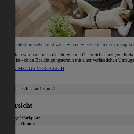
Du möchtest umziehen und willst wissen wie viel dich der Umzug ko
Umziehen war noch nie so leicht, wie mit Österreichs einzigem direk
soweit ist - einen Besichtigungstermin mit einer verlässlichen Umzugs
ZUM UMZUGS-VERGLEICH
Nächstes Inserat 1 von -1
Übersicht
Garage / Parkplatz
2
m
/ Zimmer