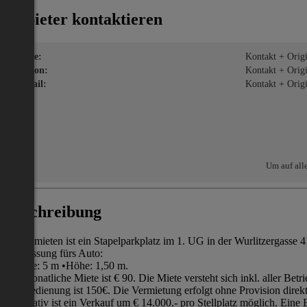
Anbieter kontaktieren
Name:
Kontakt + Origin
Telefon:
Kontakt + Origin
E-Mail:
Kontakt + Origin
Um auf all
Beschreibung
Zu vermieten ist ein Stapelparkplatz im 1. UG in der Wurlitzergasse 4
Abmessung fürs Auto:
•Länge: 5 m •Höhe: 1,50 m.
Die monatliche Miete ist € 90. Die Miete versteht sich inkl. aller Be
Fernbedienung ist 150€. Die Vermietung erfolgt ohne Provision dire
Alternativ ist ein Verkauf um € 14.000.- pro Stellplatz möglich. Eine