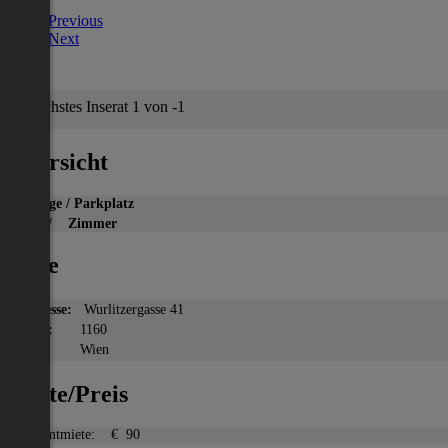
Previous
Next
Nächstes Inserat 1 von -1
Übersicht
Garage / Parkplatz
2
m
/ Zimmer
Lage
Adresse:
Wurlitzergasse 41
PLZ:
1160
Ort:
Wien
Miete/Preis
Gesamtmiete:
€ 90