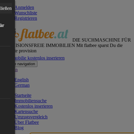
Anmelden
ließen
Wunschliste
Registrieren
für
DIE SUCHMASCHINE FÜR
PROVISIONSFREIE IMMOBILIEN
Mit flatbee sparst Du die
gesamte provision
Immobilie kostenlos inserieren
Toggle navigation
German
English
German
Startseite
Immobiliensuche
Kostenlos inserieren
Kartensuche
Umzugsvergleich
Über Flatbee
Blog