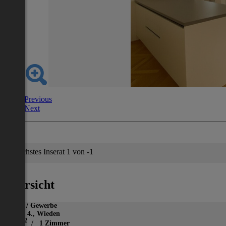
Previous
Next
Nächstes Inserat 1 von -1
Übersicht
Büro / Gewerbe
Wien 4., Wieden
2
53 m
/ 1 Zimmer