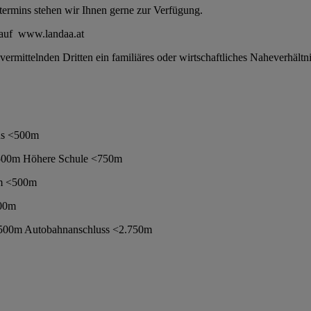
termins stehen wir Ihnen gerne zur Verfügung.
s auf www.landaa.at
ttelnden Dritten ein familiäres oder wirtschaftliches Naheverhältnis b
us <500m
<500m Höhere Schule <750m
um <500m
000m
500m Autobahnanschluss <2.750m