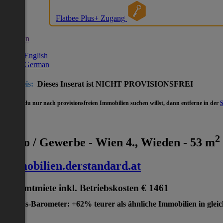
Flatbee Plus+ Zugang
German
English
German
Hinweis:
Dieses Inserat ist NICHT PROVISIONSFREI
- Wenn du nur nach provisionsfreien Immobilien suchen willst, dann entferne in der
2
Büro / Gewerbe - Wien 4., Wieden - 53 m
immobilien.derstandard.at
Gesamtmiete inkl. Betriebskosten
€ 1461
Preis-Barometer: +62% teurer als ähnliche Immobilien in glei