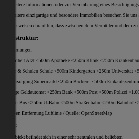
Für weitere Informationen oder zur Vereinbarung eines Besichtigungs
Für weitere einzigartige und besondere Immobilien besuchen Sie un
Wir weisen darauf hin, dass zwischen dem Vermittler und dem zu vermi
Infrastruktur:
/ Entfernungen
Gesundheit Arzt <500m Apotheke <250m Klinik <750m Krankenha
Kinder & Schulen Schule <500m Kindergarten <250m Universität 
Nahversorgung Supermarkt <250m Bäckerei <500m Einkaufszentr
Sonstige Geldautomat <250m Bank <500m Post <500m Polizei <1.
Verkehr Bus <250m U-Bahn <500m Straßenbahn <250m Bahnhof <
Angaben Entfernung Luftlinie / Quelle: OpenStreetMap
Lage:
Das Objekt befindet sich in einer sehr zentralen und beliebten