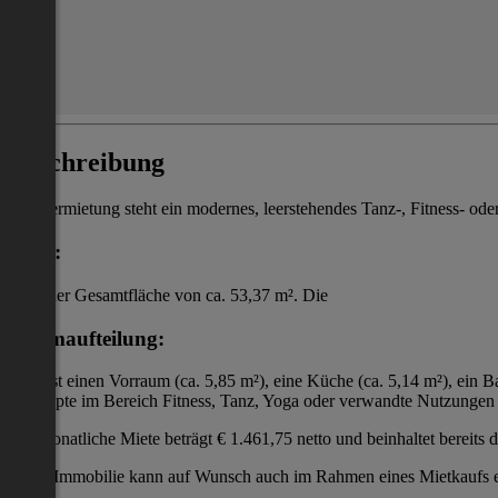
Beschreibung
Zur Vermietung steht ein modernes, leerstehendes Tanz-, Fitness- oder
Lage:
mit einer Gesamtfläche von ca. 53,37 m². Die
Raumaufteilung:
umfasst einen Vorraum (ca. 5,85 m²), eine Küche (ca. 5,14 m²), ein B
Konzepte im Bereich Fitness, Tanz, Yoga oder verwandte Nutzungen und
Die monatliche Miete beträgt € 1.461,75 netto und beinhaltet bereits d
Diese Immobilie kann auf Wunsch auch im Rahmen eines Mietkaufs 