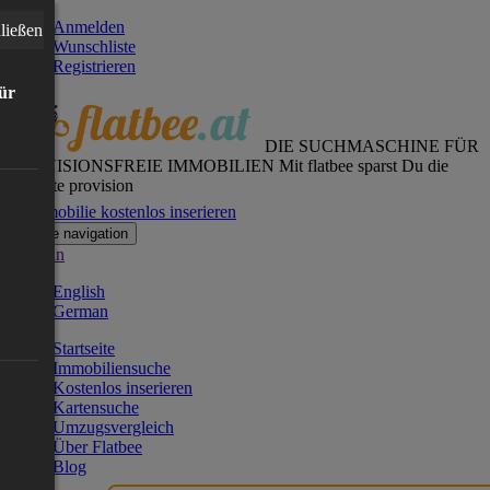
Anmelden
ließen
Wunschliste
Registrieren
für
DIE SUCHMASCHINE FÜR
PROVISIONSFREIE IMMOBILIEN
Mit flatbee sparst Du die
gesamte provision
Immobilie kostenlos inserieren
Toggle navigation
German
English
German
Startseite
Immobiliensuche
Kostenlos inserieren
Kartensuche
Umzugsvergleich
Über Flatbee
Blog