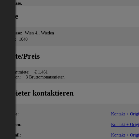
Terrasse,
Lage
Adresse:
Wien 4., Wieden
PLZ:
1040
Miete/Preis
Gesamtmiete:
€ 1.461
Kaution:
3 Bruttomonatsmieten
Anbieter kontaktieren
Name:
Kontakt + Origi
Telefon:
Kontakt + Origi
E-Mail:
Kontakt + Origi