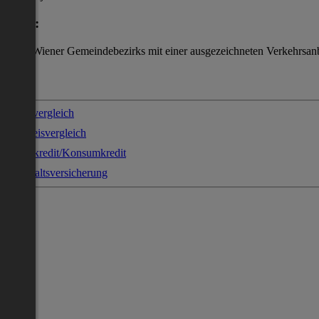
Lage:
des 4 Wiener Gemeindebezirks mit einer ausgezeichneten Verkehrsan
Stromvergleich
Gaspreisvergleich
Sofortkredit/Konsumkredit
Haushaltsversicherung