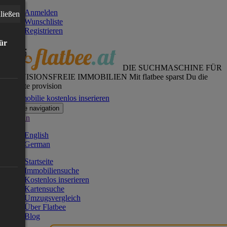
Anmelden
ließen
Wunschliste
Registrieren
für
DIE SUCHMASCHINE FÜR
PROVISIONSFREIE IMMOBILIEN
Mit flatbee sparst Du die
gesamte provision
Immobilie kostenlos inserieren
Toggle navigation
German
English
German
Startseite
Immobiliensuche
Kostenlos inserieren
Kartensuche
Umzugsvergleich
Über Flatbee
Blog