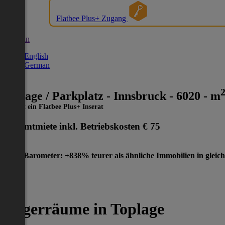
Flatbee Plus+ Zugang
German
English
German
Garage / Parkplatz - Innsbruck - 6020 - m
Dies ist ein Flatbee Plus+ Inserat
Gesamtmiete inkl. Betriebskosten
€ 75
Preis-Barometer: +838% teurer als ähnliche Immobilien in gleic
Lagerräume in Toplage