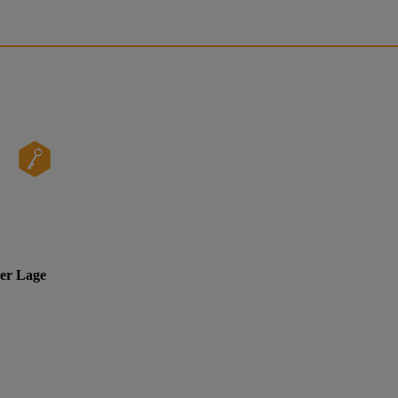
2
her Lage