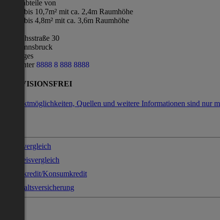
Lagerabteile von
1,5m² bis 10,7m² mit ca. 2,4m Raumhöhe
1,5m² bis 4,8m² mit ca. 3,6m Raumhöhe
Lage
Andechsstraße 30
6020 Innsbruck
Sonstiges
Info unter
8
8
8
8
8
8
8
8
8
8
8
8
PROVISIONSFREI
Kontaktmöglichkeiten, Quellen und weitere Informationen sind nur m
Stromvergleich
Gaspreisvergleich
Sofortkredit/Konsumkredit
Haushaltsversicherung