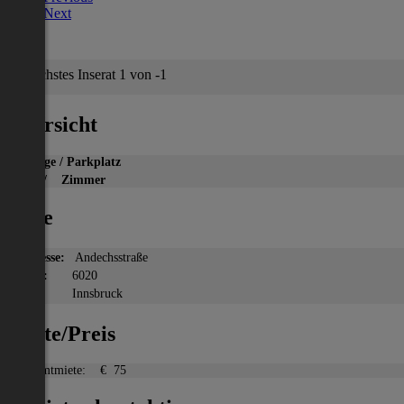
Next
Nächstes Inserat 1 von -1
Übersicht
Garage / Parkplatz
2
m
/ Zimmer
Lage
Adresse:
Andechsstraße
PLZ:
6020
Ort:
Innsbruck
Miete/Preis
Gesamtmiete:
€ 75