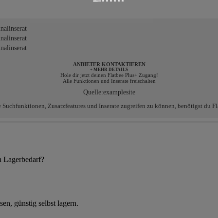
alinserat
alinserat
alinserat
ANBIETER KONTAKTIEREN
+ MEHR DETAILS
Hole dir jetzt deinen Flatbee Plus+ Zugang!
Alle Funktionen und Inserate freischalten
Quelle:
examplesite
e Suchfunktionen, Zusatzfeatures und Inserate zugreifen zu können, benötigst du Fl
en Lagerbedarf?
en, günstig selbst lagern.