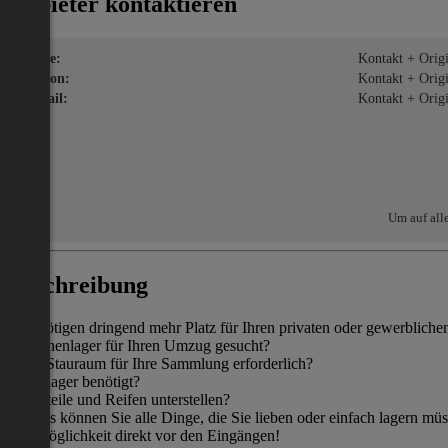
Anbieter kontaktieren
Name:
Kontakt + Origin
Telefon:
Kontakt + Origin
E-Mail:
Kontakt + Origin
Um auf all
Beschreibung
ie benötigen dringend mehr Platz für Ihren privaten oder gewerblich
Zwischenlager für Ihren Umzug gesucht?
Mehr Stauraum für Ihre Sammlung erforderlich?
Aktenlager benötigt?
Ersatzteile und Reifen unterstellen?
Bei uns können Sie alle Dinge, die Sie lieben oder einfach lagern müss
Parkmöglichkeit direkt vor den Eingängen!