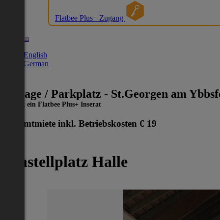
Flatbee Plus+ Zugang
German
English
German
Garage / Parkplatz - St.Georgen am Ybbsfe
Dies ist ein Flatbee Plus+ Inserat
Gesamtmiete inkl. Betriebskosten
€ 19
Einstellplatz Halle