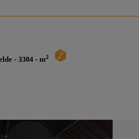
2
lde - 3304 - m