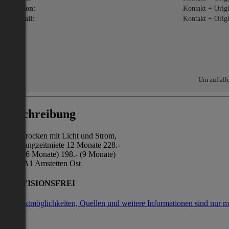
Telefon:
Kontakt + Origin
E-Mail:
Kontakt + Origin
Um auf all
Beschreibung
Halle trocken mit Licht und Strom,
Nur Langzeitmiete 12 Monate 228.-
144.- (6 Monate) 198.- (9 Monate)
Nähe A1 Amstetten Ost
PROVISIONSFREI
Kontaktmöglichkeiten, Quellen und weitere Informationen sind nur m