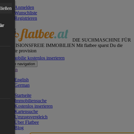
Anmelden
ließen
Wunschliste
Registrieren
für
DIE SUCHMASCHINE FÜR
PROVISIONSFREIE IMMOBILIEN
Mit flatbee sparst Du die
gesamte provision
Immobilie kostenlos inserieren
Toggle navigation
German
English
German
Startseite
Immobiliensuche
Kostenlos inserieren
Kartensuche
Umzugsvergleich
Über Flatbee
Blog