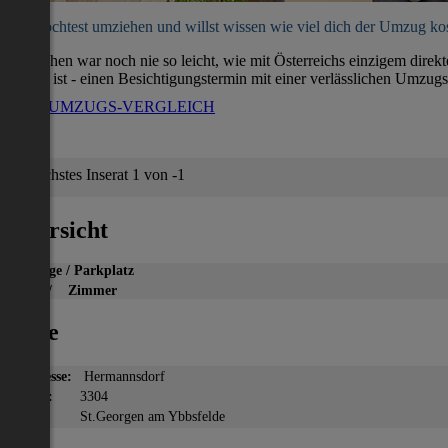
Du möchtest umziehen und willst wissen wie viel dich der Umzug ko
Umziehen war noch nie so leicht, wie mit Österreichs einzigem direk
soweit ist - einen Besichtigungstermin mit einer verlässlichen Umzugs
ZUM UMZUGS-VERGLEICH
Nächstes Inserat 1 von -1
Übersicht
Garage / Parkplatz
2
m
/ Zimmer
Lage
Adresse:
Hermannsdorf
PLZ:
3304
Ort:
St.Georgen am Ybbsfelde