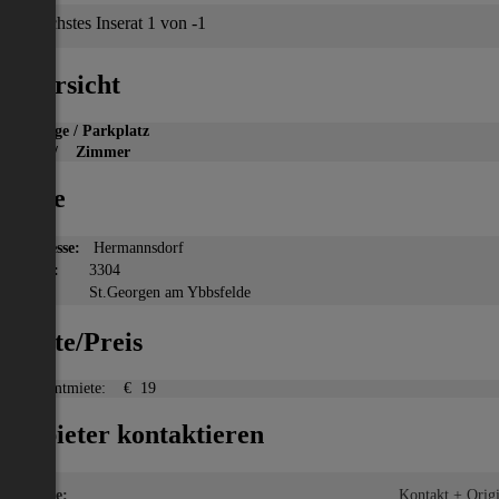
Nächstes Inserat 1 von -1
Übersicht
Garage / Parkplatz
2
m
/ Zimmer
Lage
Adresse:
Hermannsdorf
PLZ:
3304
Ort:
St.Georgen am Ybbsfelde
Miete/Preis
Gesamtmiete:
€ 19
Anbieter kontaktieren
Name:
Kontakt + Origin