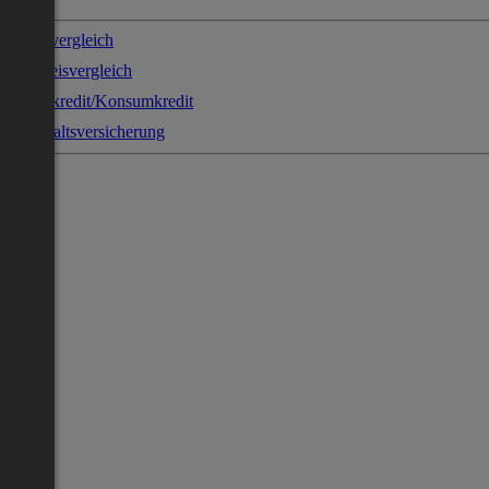
Stromvergleich
Gaspreisvergleich
Sofortkredit/Konsumkredit
Haushaltsversicherung