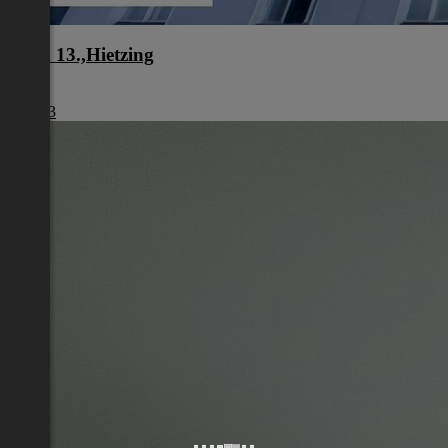
Wien 13.,Hietzing
Wien
€ 1.493