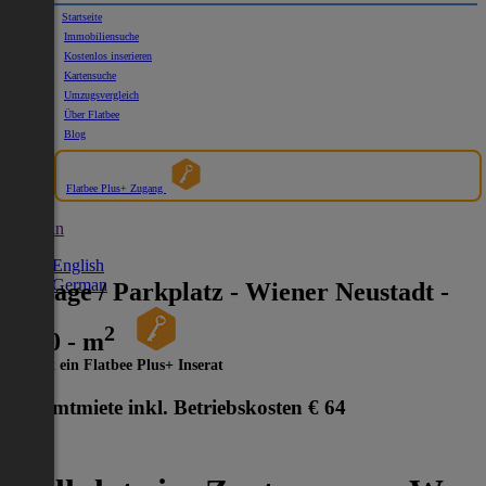
Startseite
Immobiliensuche
Kostenlos inserieren
Kartensuche
Umzugsvergleich
Über Flatbee
Blog
Flatbee Plus+ Zugang
German
English
German
Garage / Parkplatz - Wiener Neustadt -
2
2700 - m
Dies ist ein Flatbee Plus+ Inserat
Gesamtmiete inkl. Betriebskosten
€ 64