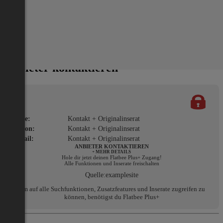
Ort:
Wiener Neustadt
Miete/Preis
Gesamtmiete:
€ 64
Anbieter kontaktieren
Name:
Kontakt + Originalinserat
Telefon:
Kontakt + Originalinserat
E-Mail:
Kontakt + Originalinserat
ANBIETER KONTAKTIEREN
+ MEHR DETAILS
Hole dir jetzt deinen Flatbee Plus+ Zugang!
Alle Funktionen und Inserate freischalten
Quelle:
examplesite
Um auf alle Suchfunktionen, Zusatzfeatures und Inserate zugreifen zu
können, benötigst du Flatbee Plus+