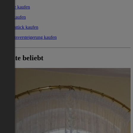
Garage kaufen
Büro kaufen
Grundstück kaufen
Zwangsversteigerung kaufen
Heute beliebt