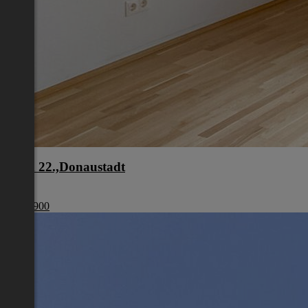
Wien 22.,Donaustadt
Wien
€ 440 900