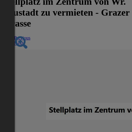
Stellplatz im Zentrum von Wr.
Neustadt zu vermieten - Grazer
Strasse
Previous
Next
Nächstes Inserat 1 von -1
Übersicht
Garage / Parkplatz
2
m
/ Zimmer
Lage
Adresse:
Grazer Str. 64
PLZ:
2700