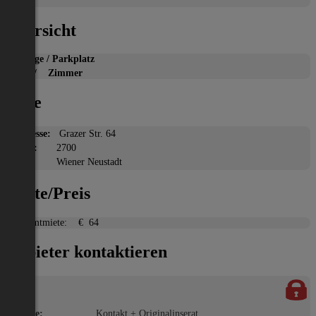
Übersicht
Garage / Parkplatz
2
m
/ Zimmer
Lage
Adresse:
Grazer Str. 64
PLZ:
2700
Ort:
Wiener Neustadt
Miete/Preis
Gesamtmiete:
€ 64
Anbieter kontaktieren
Name:
Kontakt + Originalinserat