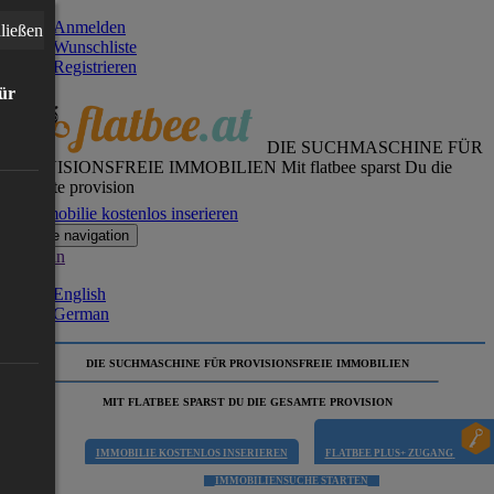
Anmelden
ließen
Wunschliste
Registrieren
für
DIE SUCHMASCHINE FÜR
PROVISIONSFREIE IMMOBILIEN
Mit flatbee sparst Du die
gesamte provision
Immobilie kostenlos inserieren
Toggle navigation
German
English
German
DIE SUCHMASCHINE FÜR PROVISIONSFREIE IMMOBILIEN
MIT FLATBEE SPARST DU DIE GESAMTE PROVISION
IMMOBILIE KOSTENLOS INSERIEREN
FLATBEE PLUS+ ZUGANG
IMMOBILIENSUCHE STARTEN