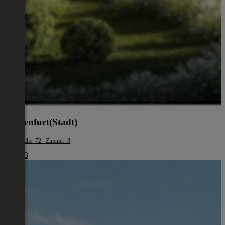
Klagenfurt(Stadt)
Wohnfläche: 72 Zimmer: 3
€ 1.483