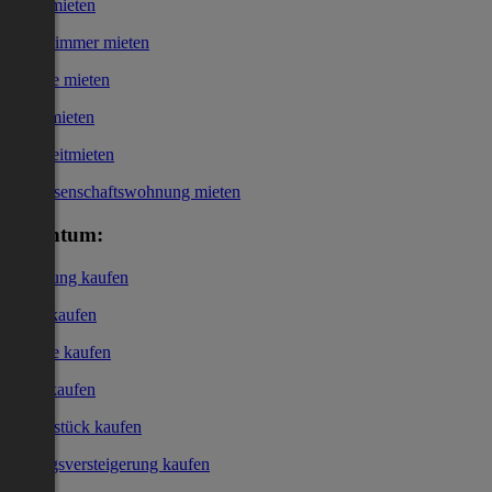
Haus mieten
WG-Zimmer mieten
Garage mieten
Büro mieten
Kurzzeitmieten
Genossenschaftswohnung mieten
Eigentum:
Wohnung kaufen
Haus kaufen
Garage kaufen
Büro kaufen
Grundstück kaufen
Zwangsversteigerung kaufen