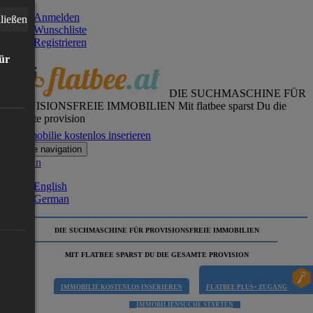
Anmelden
ließen
Wunschliste
Registrieren
für
DIE SUCHMASCHINE FÜR
PROVISIONSFREIE IMMOBILIEN
Mit flatbee sparst Du die
gesamte provision
Immobilie kostenlos inserieren
Toggle navigation
German
English
German
DIE SUCHMASCHINE FÜR PROVISIONSFREIE IMMOBILIEN
MIT FLATBEE SPARST DU DIE GESAMTE PROVISION
IMMOBILIE KOSTENLOS INSERIEREN
FLATBEE PLUS+ ZUGANG
IMMOBILIENSUCHE STARTEN