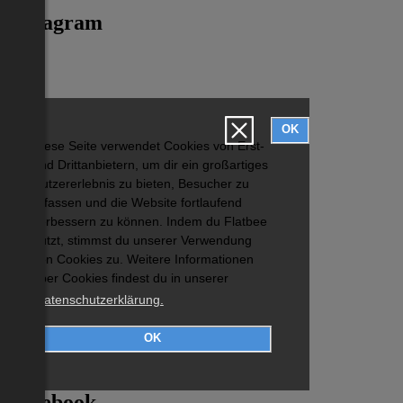
Instagram
OK
Diese Seite verwendet Cookies von Erst-
und Drittanbietern, um dir ein großartiges
Nutzererlebnis zu bieten, Besucher zu
erfassen und die Website fortlaufend
verbessern zu können. Indem du Flatbee
nutzt, stimmst du unserer Verwendung
von Cookies zu. Weitere Informationen
über Cookies findest du in unserer
Datenschutzerklärung.
OK
Facebook