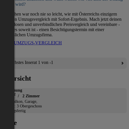
kosten wird?
Umziehen war noch nie so leicht, wie mit Österreichs einzigem
direkten Umzugsvergleich mit Sofort-Ergebnis. Mach jetzt deinen
kostenlosen und unverbindlichen Preisvergleich und vereinbare -
wenn es soweit ist - einen Besichtigungstermin mit einer
verlässlichen Umzugsfirma.
ZUM UMZUGS-VERGLEICH
Nächstes Inserat 1 von -1
Übersicht
Wohnung
2
57 m
/ 2 Zimmer
*
Balkon, Garage,
Etage: 3 Obergeschoss
Bezugsfertig
Lage