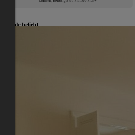
können, benötigst du Flatbee Plus+
Gerade beliebt