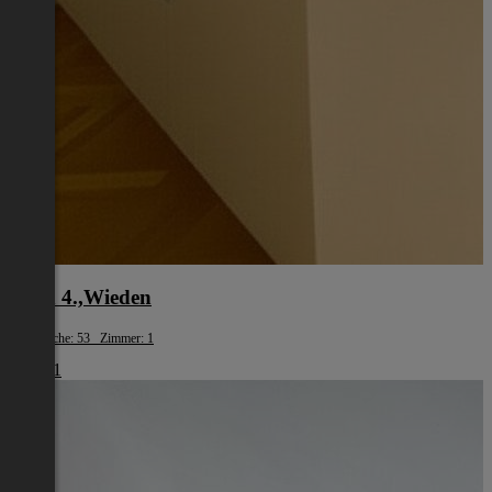
Wien 4.,Wieden
Wohnfläche: 53 Zimmer: 1
€ 1.461