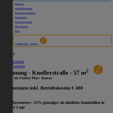
Startseite
Immobiliensuche
Kostenlos inserieren
Kartensuche
Umzugsvergleich
Über Flatbee
Blog
Flatbee Plus+ Zugang
German
English
German
2
Wohnung - Knollerstraße - 57 m
Dies ist ein Flatbee Plus+ Inserat
Gesamtmiete inkl. Betriebskosten
€ 480
Preis-Barometer: -53% günstiger als ähnliche Immobilien in
gleicher Lage