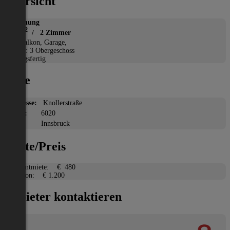
Übersicht
Wohnung
2
57 m
/ 2 Zimmer
*
Balkon, Garage,
Etage: 3 Obergeschoss
Bezugsfertig
Lage
Adresse:
Knollerstraße
PLZ:
6020
Ort:
Innsbruck
Miete/Preis
Gesamtmiete:
€ 480
Kaution:
€ 1.200
Anbieter kontaktieren