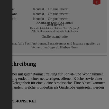
Name:
Kontakt + Originalinserat
Telefon:
Kontakt + Originalinserat
E-Mail:
Kontakt + Originalinserat
ANBIETER KONTAKTIEREN
+ MEHR DETAILS
Hole dir jetzt deinen Flatbee Plus+ Zugang!
Alle Funktionen und Inserate freischalten
Quelle:
examplesite
Um auf alle Suchfunktionen, Zusatzfeatures und Inserate zugreifen zu
können, benötigst du Flatbee Plus+
Beschreibung
2 Zimmer mit guter Raumaufteilung für Schlaf- und Wohnzimmer.
Der Gang endet in einer neuwertigen, offenen Küche sowie einer
guten Gelegenheit für eine kleine Arbeitsecke. Eine Abstellkammer
ist vorhanden, welche wunderbar als Garderobe eingesetzt werden
kann
PROVISIONSFREI