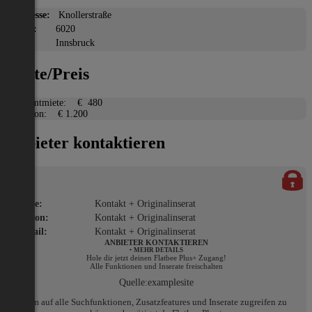
Adresse:
Knollerstraße
PLZ:
6020
Ort:
Innsbruck
Miete/Preis
Gesamtmiete:
€ 480
Kaution:
€ 1.200
Anbieter kontaktieren
Name:
Kontakt + Originalinserat
Telefon:
Kontakt + Originalinserat
E-Mail:
Kontakt + Originalinserat
ANBIETER KONTAKTIEREN
+ MEHR DETAILS
Hole dir jetzt deinen Flatbee Plus+ Zugang!
Alle Funktionen und Inserate freischalten
Quelle:
examplesite
Um auf alle Suchfunktionen, Zusatzfeatures und Inserate zugreifen zu