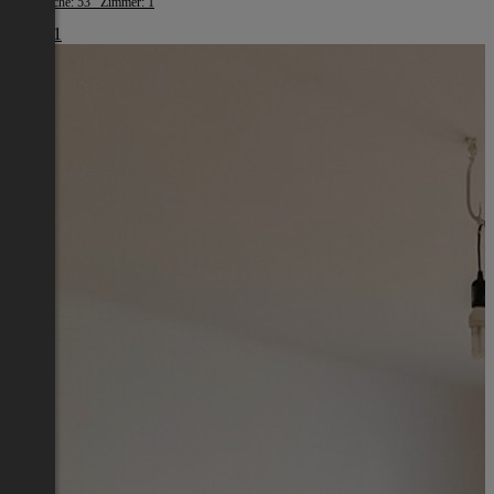
Wohnfläche: 53 Zimmer: 1
€ 1.461