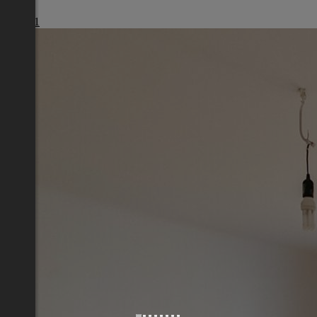
Wien
€ 1.461