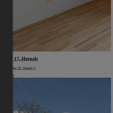
Wien 17.,Hernals
Wohnfläche: 78 Zimmer: 3
€ 1.980