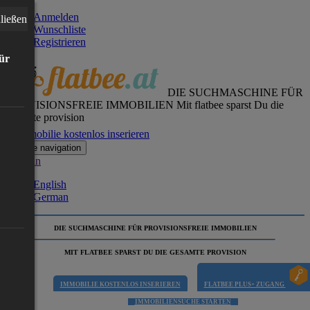
Anmelden
ließen
Wunschliste
Registrieren
für
DIE SUCHMASCHINE FÜR
PROVISIONSFREIE IMMOBILIEN
Mit flatbee sparst Du die
gesamte provision
Immobilie kostenlos inserieren
Toggle navigation
German
English
German
DIE SUCHMASCHINE FÜR PROVISIONSFREIE IMMOBILIEN
MIT FLATBEE SPARST DU DIE GESAMTE PROVISION
IMMOBILIE KOSTENLOS INSERIEREN
FLATBEE PLUS+ ZUGANG
IMMOBILIENSUCHE STARTEN