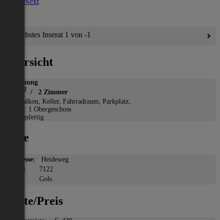
Next
Nächstes Inserat 1 von -1
Übersicht
Wohnung
2
59 m
/ 2 Zimmer
*
Balkon, Keller, Fahrradraum, Parkplatz,
Etage: 1 Obergeschoss
Bezugsfertig
Lage
Adresse:
Heideweg
PLZ:
7122
Ort:
Gols
Miete/Preis