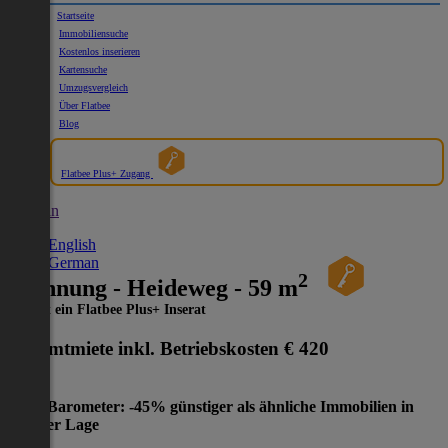
Startseite
Immobiliensuche
Kostenlos inserieren
Kartensuche
Umzugsvergleich
Über Flatbee
Blog
Flatbee Plus+ Zugang
German
English
German
2
Wohnung - Heideweg - 59 m
Dies ist ein Flatbee Plus+ Inserat
Gesamtmiete inkl. Betriebskosten
€ 420
Preis-Barometer: -45% günstiger als ähnliche Immobilien in
gleicher Lage