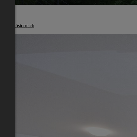
Melk
Niederösterreich
€ 669