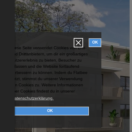
OK
Diese Seite verwendet Cookies von Erst-
und Drittanbietern, um dir ein großartiges
Nutzererlebnis zu bieten, Besucher zu
erfassen und die Website fortlaufend
verbessern zu können. Indem du Flatbee
nutzt, stimmst du unserer Verwendung
von Cookies zu. Weitere Informationen
über Cookies findest du in unserer
Datenschutzerklärung.
OK