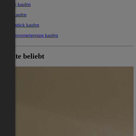
Garage kaufen
Büro kaufen
Grundstück kaufen
Zwangsversteigerung kaufen
Heute beliebt