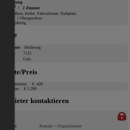
Wohnung
2
59 m
/ 2 Zimmer
*
Balkon, Keller, Fahrradraum, Parkplatz,
Etage: 1 Obergeschoss
Bezugsfertig
Lage
Adresse:
Heideweg
PLZ:
7122
Ort:
Gols
Miete/Preis
Gesamtmiete:
€ 420
Kaution:
€ 1.260
Anbieter kontaktieren
Name:
Kontakt + Originalinserat