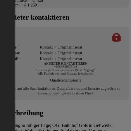
Gesamtmiete:
€ 420
Kaution:
€ 1.260
Anbieter kontaktieren
Name:
Kontakt + Originalinserat
Telefon:
Kontakt + Originalinserat
E-Mail:
Kontakt + Originalinserat
ANBIETER KONTAKTIEREN
+ MEHR DETAILS
Hole dir jetzt deinen Flatbee Plus+ Zugang!
Alle Funktionen und Inserate freischalten
Quelle:
examplesite
Um auf alle Suchfunktionen, Zusatzfeatures und Inserate zugreifen zu
können, benötigst du Flatbee Plus+
Beschreibung
Wohnung in ruhiger Lage; OG; Bahnhof Gols in Gehweite;
geräumiges Wohn-/Esszimmer; Schlafzimmer; Vorraum;