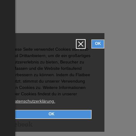
OK
Diese Seite verwendet Cookies von Erst-
und Drittanbietern, um dir ein großartiges
Nutzererlebnis zu bieten, Besucher zu
erfassen und die Website fortlaufend
verbessern zu können. Indem du Flatbee
nutzt, stimmst du unserer Verwendung
von Cookies zu. Weitere Informationen
über Cookies findest du in unserer
Datenschutzerklärung.
OK
Facebook