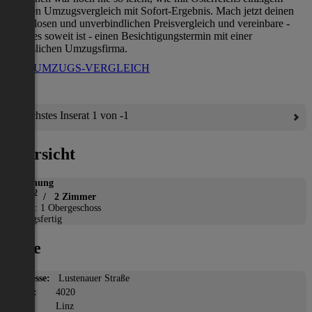
direkten Umzugsvergleich mit Sofort-Ergebnis. Mach jetzt deinen
kostenlosen und unverbindlichen Preisvergleich und vereinbare -
wenn es soweit ist - einen Besichtigungstermin mit einer
verlässlichen Umzugsfirma.
ZUM UMZUGS-VERGLEICH
Nächstes Inserat 1 von -1
Übersicht
Wohnung
2
48 m
/ 2 Zimmer
Etage: 1 Obergeschoss
Bezugsfertig
Lage
Adresse:
Lustenauer Straße
PLZ:
4020
Ort:
Linz