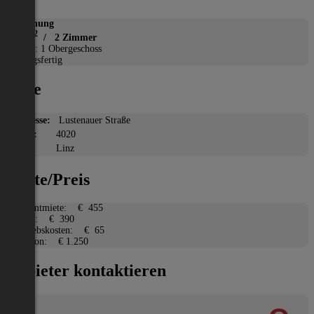
Wohnung
2
48 m
/ 2 Zimmer
Etage: 1 Obergeschoss
Bezugsfertig
Lage
Adresse:
Lustenauer Straße
PLZ:
4020
Ort:
Linz
Miete/Preis
Gesamtmiete:
€ 455
Miete:
€ 390
Betriebskosten:
€ 65
Kaution:
€ 1.250
Anbieter kontaktieren