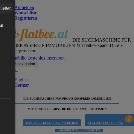
Anmelden
ließen
Wunschliste
Registrieren
für
DIE SUCHMASCHINE FÜR
PROVISIONSFREIE IMMOBILIEN
Mit flatbee sparst Du die
gesamte provision
Immobilie kostenlos inserieren
Toggle navigation
German
English
German
DIE SUCHMASCHINE FÜR PROVISIONSFREIE IMMOBILIEN
MIT FLATBEE SPARST DU DIE GESAMTE PROVISION
IMMOBILIE KOSTENLOS INSERIEREN
FLATBEE PLUS+ ZUGANG
IMMOBILIENSUCHE STARTEN