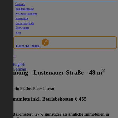
Startseite
Immobiliensuche
Kostenlos inserieren
Kartensuche
Umzugsvergleich
Über Flatbee
Blog
Flatbee Plus+ Zugang
German
English
German
2
Wohnung - Lustenauer Straße - 48 m
Dies ist ein Flatbee Plus+ Inserat
Gesamtmiete inkl. Betriebskosten
€ 455
Preis-Barometer: -27% günstiger als ähnliche Immobilien in