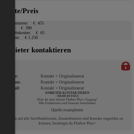
Miete/Preis
Gesamtmiete:
€ 455
Miete:
€ 390
Betriebskosten:
€ 65
Kaution:
€ 1.250
Anbieter kontaktieren
Name:
Kontakt + Originalinserat
Telefon:
Kontakt + Originalinserat
E-Mail:
Kontakt + Originalinserat
ANBIETER KONTAKTIEREN
+ MEHR DETAILS
Hole dir jetzt deinen Flatbee Plus+ Zugang!
Alle Funktionen und Inserate freischalten
Quelle:
examplesite
Um auf alle Suchfunktionen, Zusatzfeatures und Inserate zugreifen zu
können, benötigst du Flatbee Plus+