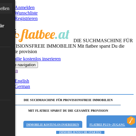
Anmelden
ießen
Wunschliste
Registrieren
für
DIE SUCHMASCHINE FÜR
PROVISIONSFREIE IMMOBILIEN
Mit flatbee sparst Du die
gesamte provision
Immobilie kostenlos inserieren
Toggle navigation
German
English
German
DIE SUCHMASCHINE FÜR PROVISIONSFREIE IMMOBILIEN
MIT FLATBEE SPARST DU DIE GESAMTE PROVISION
IMMOBILIE KOSTENLOS INSERIEREN
FLATBEE PLUS+ ZUGANG
IMMOBILIENSUCHE STARTEN