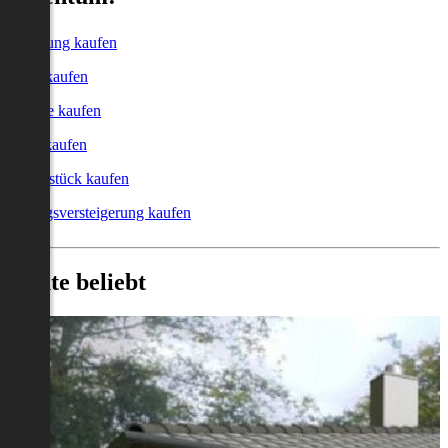
Wohnung kaufen
Haus kaufen
Garage kaufen
Büro kaufen
Grundstück kaufen
Zwangsversteigerung kaufen
Heute beliebt