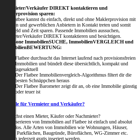
Viermieter/Verkäufer DIREKT kontaktieren und
Maklerprovision sparen:
Mit Flatbee kannst du einfach, direkt und ohne Maklerprovision mit
privaten und gewerblichen Anbietern in Kontakt treten und somit
viel Geld und Zeit sparen. Passende Immobilien aussuchen,
Vermieter/Verkäufer DIREKT kontaktieren und besichtigen.
All-in-one ImmobilienSUCHE, ImmobilienVERGLEICH und
ImmobilienBEWERTUNG:
Flatbee durchsucht das Internet laufend nach provisionsfreien
Immobilien und bündelt diese übersichtlich, kompakt und
tagesaktuell
Der Flatbee Immobilienvergleich-Algorithmus filtert dir die
besten Schnäppchen heraus
Der Flatbee Barometer zeigt dir an, ob eine Immobilie günstig
oder teuer ist
Vorteile für Vermieter und Verkäufer?
Du suchst einen Mieter, Käufer oder Nachmieter?
Das Inserieren von Immobilien auf Flatbee ist einfach und absolut
kostenlos. Alle Arten von Immobilien wie Wohnungen, Häuser,
Villen, Parkflächen, Baugründe, Büroflächen, WG-Zimmer etc.
können jederzeit gratis inseriert werden.