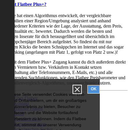
Was ist Flatbee Plus+?
Flatbee hat einen Algorithmus entwickelt, der vergleichbare
Immobilien einer Region/Umgebung analysiert und anhand
verschiedener Kriterien wie der Lage, der Ausstattung, dem Preis,
der Aktualität etc. bewertet. Dadurch werden die besten und
neuesten Inserate für dich herausgefiltert und übersichtlich im
Schnäppchenjäger Bereich aufgelistet. So findest du mit nur
wenigen Klicks die besten Schnäppchen im Internet und das sogar
als Ranking (angefangen mit Platz 1, gefolgt von Platz 2 usw.)!
Nur mit dem Flatbee Plus+ Zugang kannst du dich außerdem direkt
mit den Vermietern bzw. Verkäufern in Kontakt setzen
(Freischaltung aller Telefonnummern, E-Mails, etc.) und alle
zeitsparenden Suchfunktionen, wie den Flatbee Preisbarometer und
Immobilienvergleich-Algorithmus, uneingeschränkt nutzen.
OK
Diese Seite verwendet Cookies von Erst-
Über Flatbee
und Drittanbietern, um dir ein großartiges
Kontakt
Nutzererlebnis zu bieten, Besucher zu
Häufige Fragen
erfassen und die Website fortlaufend
AGB
Portalbetreiber
verbessern zu können. Indem du Flatbee
Partnerprogramm
nutzt, stimmst du unserer Verwendung
Schnäppchen-Sucher