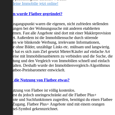
Stelle deine Immobilie jetzt online!
Warum wurde Flatbee gegründet?
Der Ausgangspunkt waren die eigenen, nicht zufrieden stellenden
Erfahrungen bei der Wohnungssuche mit anderen etablierten
Plattformen. Fast alle Angebote sind dort mit einer Maklerprovision
behaftet. Außerdem ist die Immobiliensuche durch störende
Faktoren wie blinkende Werbung, irrelevante Informationen,
Inserate ohne Bilder, unzählige Links etc. mühsam und langwierig.
Flatbee hat es sich zum Ziel gesetzt Mieter/Käufer auf einfache Art
und Weise mit Immobilienanbietern zu verbinden und die Suche, die
Bewertung und den Vergleich von Immobilien schnell und einfach
zu gestalten. Deshalb wurde der Immobilienvergleich-Algorithmus
und Flatbee-Preisbarometer entwickelt.
Kostet die Nutzung von Flatbee etwas?
Die Nutzung von Flatbee ist völlig kostenlos.
Möchtest du jedoch uneingeschränkt auf die Flatbee Plus+
Angebote und Suchfunktionen zugreifen, benötigst du einen Flatbee
Plus+ Zugang. Flatbee Plus+ Angebote sind mit einem orangen
Schlüssel-Symbol gekennzeichnet.