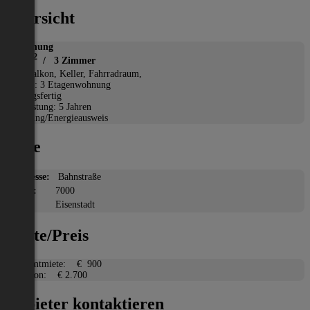
Übersicht
Wohnung
2
80 m
/ 3 Zimmer
*
Balkon, Keller, Fahrradraum,
Etage: 3 Etagenwohnung
Bezugsfertig
Befristung: 5 Jahren
Heizung/Energieausweis
Lage
Adresse:
Bahnstraße
PLZ:
7000
Ort:
Eisenstadt
Miete/Preis
Gesamtmiete:
€ 900
Kaution:
€ 2.700
Anbieter kontaktieren