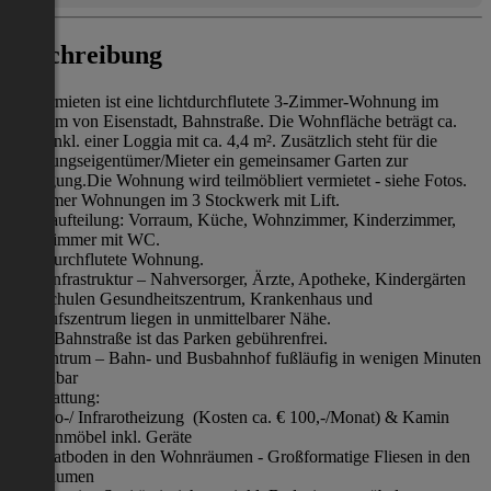
Beschreibung
Zu vermieten ist eine lichtdurchflutete 3-Zimmer-Wohnung im
Zentrum von Eisenstadt, Bahnstraße. Die Wohnfläche beträgt ca.
80m² inkl. einer Loggia mit ca. 4,4 m². Zusätzlich steht für die
Wohnungseigentümer/Mieter ein gemeinsamer Garten zur
Verfügung.Die Wohnung wird teilmöbliert vermietet - siehe Fotos.
3 Zimmer Wohnungen im 3 Stockwerk mit Lift.
Raumaufteilung: Vorraum, Küche, Wohnzimmer, Kinderzimmer,
Badezimmer mit WC.
Lichtdurchflutete Wohnung.
Gute Infrastruktur – Nahversorger, Ärzte, Apotheke, Kindergärten
und Schulen Gesundheitszentrum, Krankenhaus und
Einkaufszentrum liegen in unmittelbarer Nähe.
In der Bahnstraße ist das Parken gebührenfrei.
Im Zentrum – Bahn- und Busbahnhof fußläufig in wenigen Minuten
erreichbar
Ausstattung:
Elektro-/ Infrarotheizung (Kosten ca. € 100,-/Monat) & Kamin
Küchenmöbel inkl. Geräte
Laminatboden in den Wohnräumen - Großformatige Fliesen in den
Nassräumen