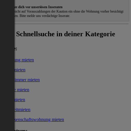
Schütze dich vor unseriösen Inseraten
Gehe nicht auf Vorauszahlungen der Kaution ein ohne die Wohnung vorher besichtigt
zu haben. Bitte melde uns verdächtige Inserate.
Schnellsuche in deiner Kategorie
Miete:
Wohnung mieten
Haus mieten
WG-Zimmer mieten
Garage mieten
Büro mieten
Kurzzeitmieten
Genossenschaftswohnung mieten
Eigentum: