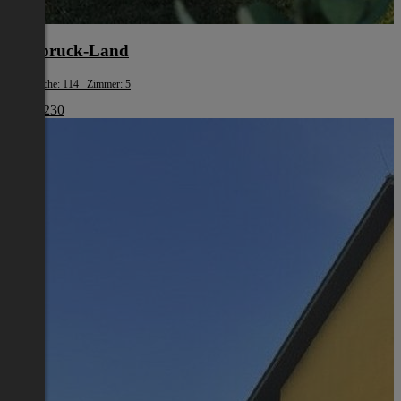
Innsbruck-Land
Wohnfläche: 114 Zimmer: 5
€ 736 230