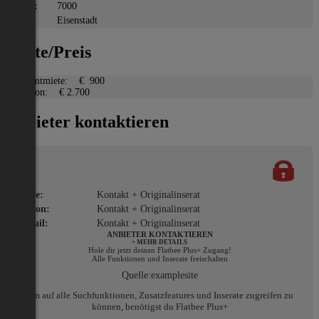
PLZ:
7000
Ort:
Eisenstadt
Miete/Preis
Gesamtmiete:
€ 900
Kaution:
€ 2.700
Anbieter kontaktieren
Name:
Kontakt + Originalinserat
Telefon:
Kontakt + Originalinserat
E-Mail:
Kontakt + Originalinserat
ANBIETER KONTAKTIEREN
+ MEHR DETAILS
Hole dir jetzt deinen Flatbee Plus+ Zugang!
Alle Funktionen und Inserate freischalten
Quelle:
examplesite
Um auf alle Suchfunktionen, Zusatzfeatures und Inserate zugreifen zu
können, benötigst du Flatbee Plus+