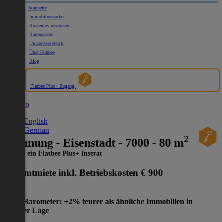
Startseite
Immobiliensuche
Kostenlos inserieren
Kartensuche
Umzugsvergleich
Über Flatbee
Blog
Flatbee Plus+ Zugang
German
English
German
2
Wohnung - Eisenstadt - 7000 - 80 m
Dies ist ein Flatbee Plus+ Inserat
Gesamtmiete inkl. Betriebskosten
€ 900
Preis-Barometer: +2% teurer als ähnliche Immobilien in
gleicher Lage