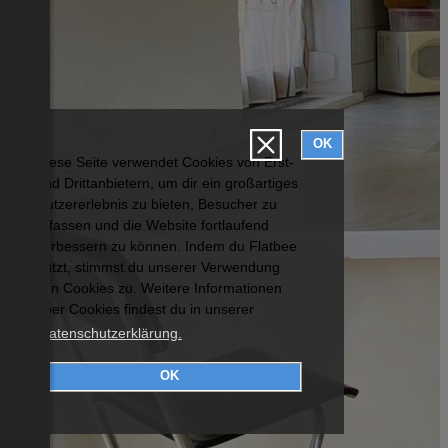
OK
Diese Seite verwendet Cookies von Erst-
und Drittanbietern, um dir ein großartiges
Nutzererlebnis zu bieten, Besucher zu
erfassen und die Website fortlaufend
verbessern zu können. Indem du Flatbee
nutzt, stimmst du unserer Verwendung
von Cookies zu. Weitere Informationen
über Cookies findest du in unserer
Datenschutzerklärung.
OK