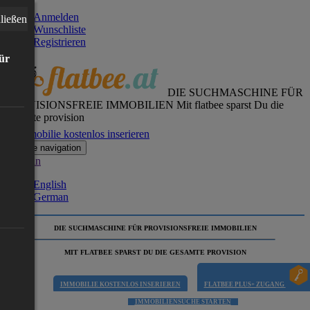
Anmelden
ließen
Wunschliste
Registrieren
für
DIE SUCHMASCHINE FÜR
PROVISIONSFREIE IMMOBILIEN
Mit flatbee sparst Du die
gesamte provision
Immobilie kostenlos inserieren
Toggle navigation
German
English
German
DIE SUCHMASCHINE FÜR PROVISIONSFREIE IMMOBILIEN
MIT FLATBEE SPARST DU DIE GESAMTE PROVISION
IMMOBILIE KOSTENLOS INSERIEREN
FLATBEE PLUS+ ZUGANG
IMMOBILIENSUCHE STARTEN