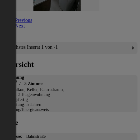
Previous
Next
Nächstes Inserat 1 von -1
Übersicht
Wohnung
2
80 m
/ 3 Zimmer
*
Balkon, Keller, Fahrradraum,
Etage: 3 Etagenwohnung
Bezugsfertig
Befristung: 5 Jahren
Heizung/Energieausweis
Lage
Adresse:
Bahnstraße