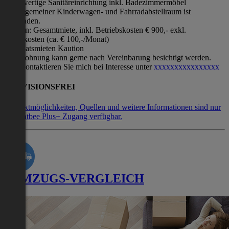
Hochwertige Sanitäreinrichtung inkl. Badezimmermöbel
Ein allgemeiner Kinderwagen- und Fahrradabstellraum ist
vorhanden.
Kosten: Gesamtmiete, inkl. Betriebskosten € 900,- exkl.
Stromkosten (ca. € 100,-/Monat)
3 Monatsmieten Kaution
Die Wohnung kann gerne nach Vereinbarung besichtigt werden.
Bitte kontaktieren Sie mich bei Interesse unter
x
x
x
x
x
x
x
x
x
x
x
x
x
x
x
x
PROVISIONSFREI
Kontaktmöglichkeiten, Quellen und weitere Informationen sind nur
mit Flatbee Plus+ Zugang verfügbar.
UMZUGS-VERGLEICH