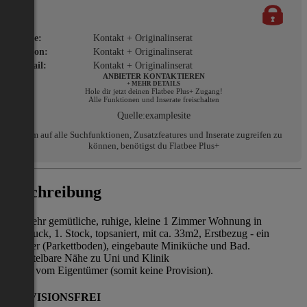
Name:
Kontakt + Originalinserat
Telefon:
Kontakt + Originalinserat
E-Mail:
Kontakt + Originalinserat
ANBIETER KONTAKTIEREN
+ MEHR DETAILS
Hole dir jetzt deinen Flatbee Plus+ Zugang!
Alle Funktionen und Inserate freischalten
Quelle:
examplesite
Um auf alle Suchfunktionen, Zusatzfeatures und Inserate zugreifen zu
können, benötigst du Flatbee Plus+
Beschreibung
Eine sehr gemütliche, ruhige, kleine 1 Zimmer Wohnung in
Innsbruck, 1. Stock, topsaniert, mit ca. 33m2, Erstbezug - ein
Zimmer (Parkettboden), eingebaute Miniküche und Bad.
Unmittelbare Nähe zu Uni und Klinik
Direkt vom Eigentümer (somit keine Provision).
PROVISIONSFREI