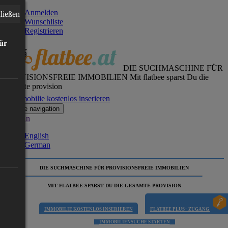
Anmelden
ließen
Wunschliste
Registrieren
für
DIE SUCHMASCHINE FÜR
PROVISIONSFREIE IMMOBILIEN
Mit flatbee sparst Du die
gesamte provision
Immobilie kostenlos inserieren
Toggle navigation
German
English
German
DIE SUCHMASCHINE FÜR PROVISIONSFREIE IMMOBILIEN
MIT FLATBEE SPARST DU DIE GESAMTE PROVISION
IMMOBILIE KOSTENLOS INSERIEREN
FLATBEE PLUS+ ZUGANG
IMMOBILIENSUCHE STARTEN