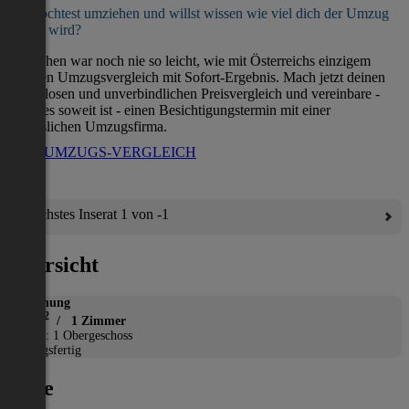
Du möchtest umziehen und willst wissen wie viel dich der Umzug
kosten wird?
Umziehen war noch nie so leicht, wie mit Österreichs einzigem
direkten Umzugsvergleich mit Sofort-Ergebnis. Mach jetzt deinen
kostenlosen und unverbindlichen Preisvergleich und vereinbare -
wenn es soweit ist - einen Besichtigungstermin mit einer
verlässlichen Umzugsfirma.
ZUM UMZUGS-VERGLEICH
Nächstes Inserat 1 von -1
Übersicht
Wohnung
2
33 m
/ 1 Zimmer
Etage: 1 Obergeschoss
Bezugsfertig
Lage