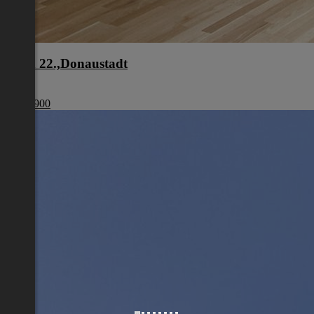
Wien 22.,Donaustadt
Wien
€ 440 900