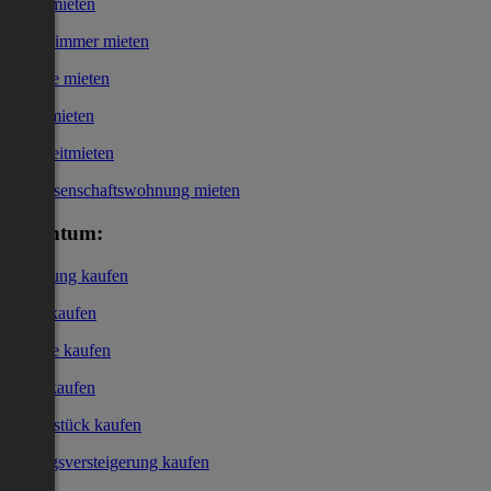
Haus mieten
WG-Zimmer mieten
Garage mieten
Büro mieten
Kurzzeitmieten
Genossenschaftswohnung mieten
Eigentum:
Wohnung kaufen
Haus kaufen
Garage kaufen
Büro kaufen
Grundstück kaufen
Zwangsversteigerung kaufen