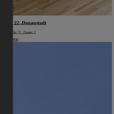
Wien 22.,Donaustadt
Wohnfläche: 71 Zimmer: 3
€ 440 900