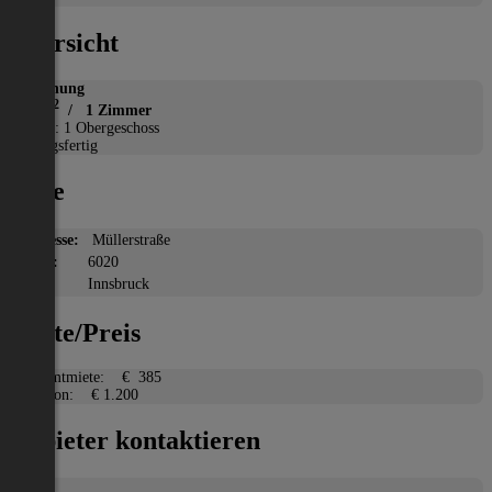
Übersicht
Wohnung
2
33 m
/ 1 Zimmer
Etage: 1 Obergeschoss
Bezugsfertig
Lage
Adresse:
Müllerstraße
PLZ:
6020
Ort:
Innsbruck
Miete/Preis
Gesamtmiete:
€ 385
Kaution:
€ 1.200
Anbieter kontaktieren