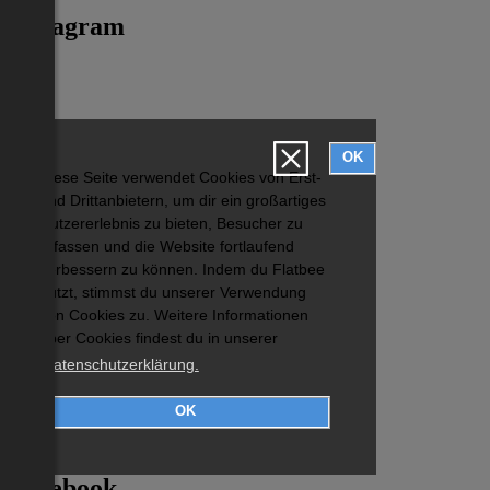
Instagram
OK
Diese Seite verwendet Cookies von Erst-
und Drittanbietern, um dir ein großartiges
Nutzererlebnis zu bieten, Besucher zu
erfassen und die Website fortlaufend
verbessern zu können. Indem du Flatbee
nutzt, stimmst du unserer Verwendung
von Cookies zu. Weitere Informationen
über Cookies findest du in unserer
Datenschutzerklärung.
OK
Facebook