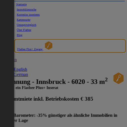
Startseite
Immobiliensuche
Kostenlos inserieren
Kartensuche
Umzugsvergleich
Über Flatbee
Blog
Flatbee Plus+ Zugang
German
English
German
2
Wohnung - Innsbruck - 6020 - 33 m
Dies ist ein Flatbee Plus+ Inserat
Gesamtmiete inkl. Betriebskosten
€ 385
Preis-Barometer: -35% günstiger als ähnliche Immobilien in
gleicher Lage