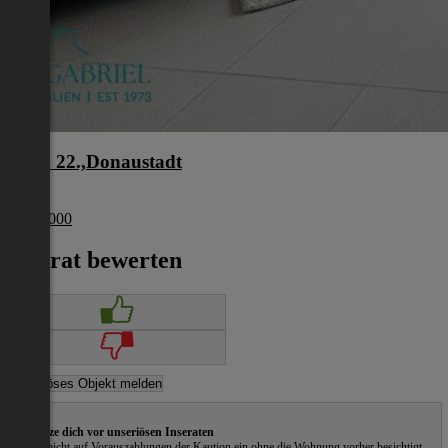
Wien 22.,Donaustadt
Wien
€ 274 000
Inserat bewerten
Schütze dich vor unseriösen Inseraten
Gehe nicht auf Vorauszahlungen der Kaution ein ohne die Wohnung vorher besichtigt