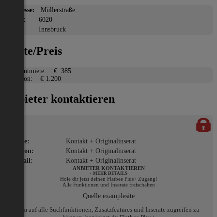
Adresse:
Müllerstraße
PLZ:
6020
Ort:
Innsbruck
Miete/Preis
Gesamtmiete:
€ 385
Kaution:
€ 1.200
Anbieter kontaktieren
Name:
Kontakt + Originalinserat
Telefon:
Kontakt + Originalinserat
E-Mail:
Kontakt + Originalinserat
ANBIETER KONTAKTIEREN
+ MEHR DETAILS
Hole dir jetzt deinen Flatbee Plus+ Zugang!
Alle Funktionen und Inserate freischalten
Quelle:
examplesite
Um auf alle Suchfunktionen, Zusatzfeatures und Inserate zugreifen zu