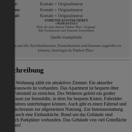
Name:
Kontakt + Originalinserat
Telefon:
Kontakt + Originalinserat
E-Mail:
Kontakt + Originalinserat
ANBIETER KONTAKTIEREN
+ MEHR DETAILS
Hole dir jetzt deinen Flatbee Plus+ Zugang!
Alle Funktionen und Inserate freischalten
Quelle:
examplesite
Um auf alle Suchfunktionen, Zusatzfeatures und Inserate zugreifen zu
können, benötigst du Flatbee Plus+
Beschreibung
Zu der Wohnung zählt ein attraktives Zimmer. Ein aktueller
Energieausweis ist vorhanden. Das Apartment ist bequem über
einen Fahrstuhl zu erreichen. Des Weiteren gehört ein großer
Kellerraum zur Immobilie, in dem Sie bequem Kisten, Fahrräder
oder anderes unterbringen können. Auch gibt es einen Fahrrad und
ein Wäscheraum zur allgemeinen Nutzung. Zur Innenausstattung
gehört auch eine Einbauküche. Rund um das Gebäude sind
zahlreich Parkplätze vorhanden. Das Gebäude von viel Grünfläche
umgeben!