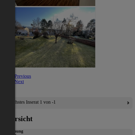
Previous
Next
Nächstes Inserat 1 von -1
Übersicht
Wohnung