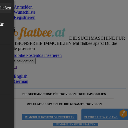
Anmelden
ließen
Wunschliste
Registrieren
für
DIE SUCHMASCHINE FÜR
PROVISIONSFREIE IMMOBILIEN
Mit flatbee sparst Du die
gesamte provision
Immobilie kostenlos inserieren
Toggle navigation
German
English
German
DIE SUCHMASCHINE FÜR PROVISIONSFREIE IMMOBILIEN
MIT FLATBEE SPARST DU DIE GESAMTE PROVISION
IMMOBILIE KOSTENLOS INSERIEREN
FLATBEE PLUS+ ZUGANG
IMMOBILIENSUCHE STARTEN