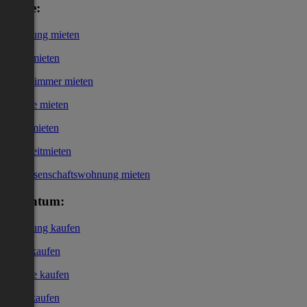
Miete:
Wohnung mieten
Haus mieten
WG-Zimmer mieten
Garage mieten
Büro mieten
Kurzzeitmieten
Genossenschaftswohnung mieten
Eigentum:
Wohnung kaufen
Haus kaufen
Garage kaufen
Büro kaufen