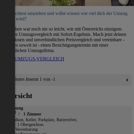
Du möchtest umziehen und willst wissen wie viel dich der Umzug
kosten wird?
Umziehen war noch nie so leicht, wie mit Österreichs einzigem
direkten Umzugsvergleich mit Sofort-Ergebnis. Mach jetzt deinen
kostenlosen und unverbindlichen Preisvergleich und vereinbare -
wenn es soweit ist - einen Besichtigungstermin mit einer
verlässlichen Umzugsfirma.
ZUM UMZUGS-VERGLEICH
Nächstes Inserat 1 von -1
Übersicht
Wohnung
2
45 m
/ 1 Zimmer
*
Balkon, Keller, Parkplatz, Barierrefrei,
Etage: 1 Obergeschoss
Nach Vereinbarung