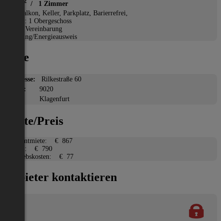
2
45 m
/ 1 Zimmer
*
Balkon, Keller, Parkplatz, Barierrefrei,
Etage: 1 Obergeschoss
Nach Vereinbarung
Heizung/Energieausweis
Lage
Adresse:
Rilkestraße 60
PLZ:
9020
Ort:
Klagenfurt
Miete/Preis
Gesamtmiete:
€ 867
Miete:
€ 790
Betriebskosten:
€ 77
Anbieter kontaktieren