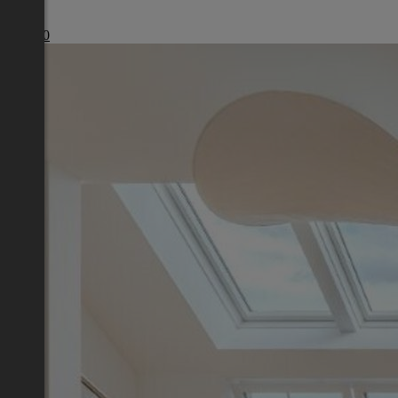
Wien
€ 1.310