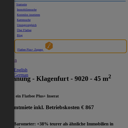
Startseite
Immobiliensuche
Kostenlos inserieren
Kartensuche
Umzugsvergleich
Über Flatbee
Blog
Flatbee Plus+ Zugang
German
English
German
2
Wohnung - Klagenfurt - 9020 - 45 m
Dies ist ein Flatbee Plus+ Inserat
Gesamtmiete inkl. Betriebskosten
€ 867
Preis-Barometer: +38% teurer als ähnliche Immobilien in