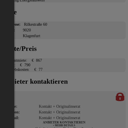
Heizung/Energieausweis
Lage
Adresse:
Rilkestraße 60
PLZ:
9020
Ort:
Klagenfurt
Miete/Preis
Gesamtmiete:
€ 867
Miete:
€ 790
Betriebskosten:
€ 77
Anbieter kontaktieren
Name:
Kontakt + Originalinserat
Telefon:
Kontakt + Originalinserat
E-Mail:
Kontakt + Originalinserat
ANBIETER KONTAKTIEREN
+ MEHR DETAILS