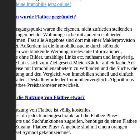
Stelle deine Immobilie jetzt online!
Warum wurde Flatbee gegründet?
Der Ausgangspunkt waren die eigenen, nicht zufrieden stellenden
Erfahrungen bei der Wohnungssuche mit anderen etablierten
Plattformen. Fast alle Angebote sind dort mit einer Maklerprovision
behaftet. Außerdem ist die Immobiliensuche durch störende
Faktoren wie blinkende Werbung, irrelevante Informationen,
Inserate ohne Bilder, unzählige Links etc. mühsam und langwierig.
Flatbee hat es sich zum Ziel gesetzt Mieter/Käufer auf einfache Art
und Weise mit Immobilienanbietern zu verbinden und die Suche, die
Bewertung und den Vergleich von Immobilien schnell und einfach
zu gestalten. Deshalb wurde der Immobilienvergleich-Algorithmus
und Flatbee-Preisbarometer entwickelt.
Kostet die Nutzung von Flatbee etwas?
Die Nutzung von Flatbee ist völlig kostenlos.
Möchtest du jedoch uneingeschränkt auf die Flatbee Plus+
Angebote und Suchfunktionen zugreifen, benötigst du einen Flatbee
Plus+ Zugang. Flatbee Plus+ Angebote sind mit einem orangen
Schlüssel-Symbol gekennzeichnet.