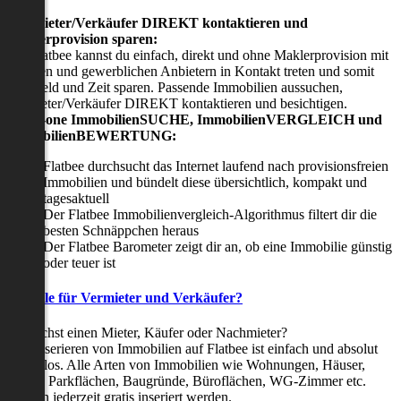
Viermieter/Verkäufer DIREKT kontaktieren und
Maklerprovision sparen:
Mit Flatbee kannst du einfach, direkt und ohne Maklerprovision mit
privaten und gewerblichen Anbietern in Kontakt treten und somit
viel Geld und Zeit sparen. Passende Immobilien aussuchen,
Vermieter/Verkäufer DIREKT kontaktieren und besichtigen.
All-in-one ImmobilienSUCHE, ImmobilienVERGLEICH und
ImmobilienBEWERTUNG:
Flatbee durchsucht das Internet laufend nach provisionsfreien
Immobilien und bündelt diese übersichtlich, kompakt und
tagesaktuell
Der Flatbee Immobilienvergleich-Algorithmus filtert dir die
besten Schnäppchen heraus
Der Flatbee Barometer zeigt dir an, ob eine Immobilie günstig
oder teuer ist
Vorteile für Vermieter und Verkäufer?
Du suchst einen Mieter, Käufer oder Nachmieter?
Das Inserieren von Immobilien auf Flatbee ist einfach und absolut
kostenlos. Alle Arten von Immobilien wie Wohnungen, Häuser,
Villen, Parkflächen, Baugründe, Büroflächen, WG-Zimmer etc.
können jederzeit gratis inseriert werden.