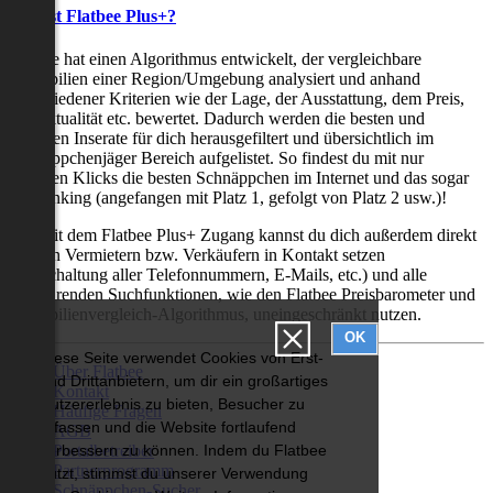
Was ist Flatbee Plus+?
Flatbee hat einen Algorithmus entwickelt, der vergleichbare
Immobilien einer Region/Umgebung analysiert und anhand
verschiedener Kriterien wie der Lage, der Ausstattung, dem Preis,
der Aktualität etc. bewertet. Dadurch werden die besten und
neuesten Inserate für dich herausgefiltert und übersichtlich im
Schnäppchenjäger Bereich aufgelistet. So findest du mit nur
wenigen Klicks die besten Schnäppchen im Internet und das sogar
als Ranking (angefangen mit Platz 1, gefolgt von Platz 2 usw.)!
Nur mit dem Flatbee Plus+ Zugang kannst du dich außerdem direkt
mit den Vermietern bzw. Verkäufern in Kontakt setzen
(Freischaltung aller Telefonnummern, E-Mails, etc.) und alle
zeitsparenden Suchfunktionen, wie den Flatbee Preisbarometer und
Immobilienvergleich-Algorithmus, uneingeschränkt nutzen.
OK
Diese Seite verwendet Cookies von Erst-
Über Flatbee
und Drittanbietern, um dir ein großartiges
Kontakt
Nutzererlebnis zu bieten, Besucher zu
Häufige Fragen
erfassen und die Website fortlaufend
AGB
Portalbetreiber
verbessern zu können. Indem du Flatbee
Partnerprogramm
nutzt, stimmst du unserer Verwendung
Schnäppchen-Sucher