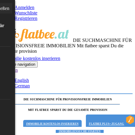
Anmelden
ießen
Wunschliste
Registrieren
für
DIE SUCHMASCHINE FÜR
PROVISIONSFREIE IMMOBILIEN
Mit flatbee sparst Du die
gesamte provision
Immobilie kostenlos inserieren
Toggle navigation
German
English
German
DIE SUCHMASCHINE FÜR PROVISIONSFREIE IMMOBILIEN
MIT FLATBEE SPARST DU DIE GESAMTE PROVISION
IMMOBILIE KOSTENLOS INSERIEREN
FLATBEE PLUS+ ZUGANG
IMMOBILIENSUCHE STARTEN