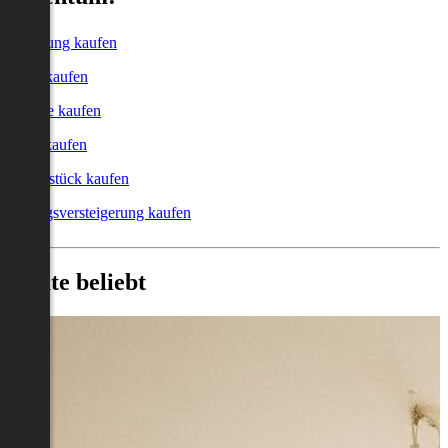
Wohnung kaufen
Haus kaufen
Garage kaufen
Büro kaufen
Grundstück kaufen
Zwangsversteigerung kaufen
Heute beliebt