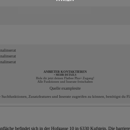
alinserat
alinserat
alinserat
ANBIETER KONTAKTIEREN
+ MEHR DETAILS
Hole dir jetzt deinen Flatbee Plus+ Zugang!
Alle Funktionen und Inserate freischalten
Quelle:
examplesite
e Suchfunktionen, Zusatzfeatures und Inserate zugreifen zu können, benötigst du Fl
he befindet sich in der Hofgasse 10 in 6330 Kufstein. Die barrieref