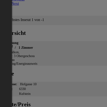
Next
Nächstes Inserat 1 von -1
Übersicht
Wohnung
2
40 m
/ 1 Zimmer
*
Balkon,
Etage: 3 Obergeschoss
Neubau
Heizung/Energieausweis
Lage
Adresse:
Hofgasse 10
PLZ:
6330
Ort:
Kufstein
Miete/Preis