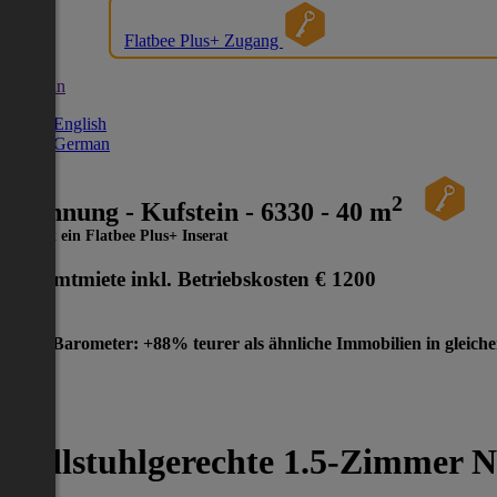
Flatbee Plus+ Zugang
German
English
German
2
Wohnung - Kufstein - 6330 - 40 m
Dies ist ein Flatbee Plus+ Inserat
Gesamtmiete inkl. Betriebskosten
€ 1200
Preis-Barometer: +88% teurer als ähnliche Immobilien in gleich
Rollstuhlgerechte 1.5-Zimmer 