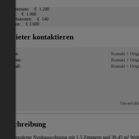
Gesamtmiete:
€ 1.200
Miete:
€ 1.060
Betriebskosten:
€ 140
Kaution:
€ 3.600
Anbieter kontaktieren
Name:
Kontakt + Origin
Telefon:
Kontakt + Origin
E-Mail:
Kontakt + Origin
Um auf all
Beschreibung
Diese moderne Neubauwohnung mit 1,5 Zimmern und 39,45 m² Wohnfläc