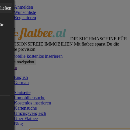
Anmelden
ließen
Wunschliste
Registrieren
für
DIE SUCHMASCHINE FÜR
PROVISIONSFREIE IMMOBILIEN
Mit flatbee sparst Du die
gesamte provision
Immobilie kostenlos inserieren
Toggle navigation
German
English
German
Startseite
Immobiliensuche
Kostenlos inserieren
Kartensuche
Umzugsvergleich
Über Flatbee
Blog