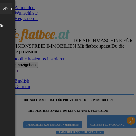
Anmelden
ließen
Wunschliste
Registrieren
für
DIE SUCHMASCHINE FÜR
PROVISIONSFREIE IMMOBILIEN
Mit flatbee sparst Du die
gesamte provision
Immobilie kostenlos inserieren
Toggle navigation
German
English
German
DIE SUCHMASCHINE FÜR PROVISIONSFREIE IMMOBILIEN
MIT FLATBEE SPARST DU DIE GESAMTE PROVISION
IMMOBILIE KOSTENLOS INSERIEREN
FLATBEE PLUS+ ZUGANG
IMMOBILIENSUCHE STARTEN