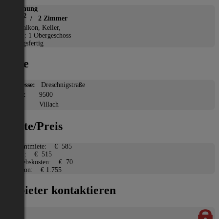
Wohnung
2
62 m
/ 2 Zimmer
*
Balkon, Keller,
Etage: 1 Obergeschoss
Bezugsfertig
Lage
Adresse:
Dreschnigstraße
PLZ:
9500
Ort:
Villach
Miete/Preis
Gesamtmiete:
€ 585
Miete:
€ 515
Betriebskosten:
€ 70
Kaution:
€ 1.755
Anbieter kontaktieren