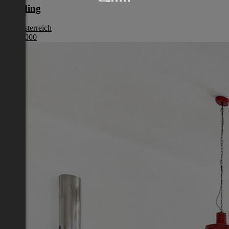
Eferding
Oberösterreich
€ 387 000