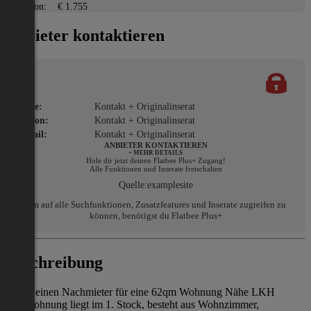
Kaution:
€ 1.755
Anbieter kontaktieren
Name:
Kontakt + Originalinserat
Telefon:
Kontakt + Originalinserat
E-Mail:
Kontakt + Originalinserat
ANBIETER KONTAKTIEREN
+ MEHR DETAILS
Hole dir jetzt deinen Flatbee Plus+ Zugang!
Alle Funktionen und Inserate freischalten
Quelle:
examplesite
Um auf alle Suchfunktionen, Zusatzfeatures und Inserate zugreifen zu
können, benötigst du Flatbee Plus+
Beschreibung
Suche einen Nachmieter für eine 62qm Wohnung Nähe LKH
Die Wohnung liegt im 1. Stock, besteht aus Wohnzimmer,