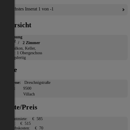
Nächstes Inserat 1 von -1
Übersicht
Wohnung
2
62 m
/ 2 Zimmer
*
Balkon, Keller,
Etage: 1 Obergeschoss
Bezugsfertig
Lage
Adresse:
Dreschnigstraße
PLZ:
9500
Ort:
Villach
Miete/Preis
Gesamtmiete:
€ 585
Miete:
€ 515
Betriebskosten:
€ 70