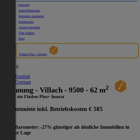
Startseite
Immobiliensuche
Kostenlos inserieren
Kartensuche
Umzugsvergleich
Über Flatbee
Blog
Flatbee Plus+ Zugang
German
English
German
2
Wohnung - Villach - 9500 - 62 m
Dies ist ein Flatbee Plus+ Inserat
Gesamtmiete inkl. Betriebskosten
€ 585
Preis-Barometer: -27% günstiger als ähnliche Immobilien in
gleicher Lage