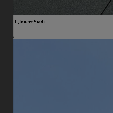
Wien 1.,Innere Stadt
Wien
€ 1.245