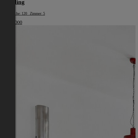
Eferding
Wohnfläche: 120 Zimmer: 5
€ 387 000