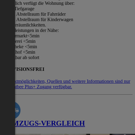
Zusätzlich verfügt die Wohnung über:
- eine Tiefgarage
- einen Abstellraum für Fahrräder
- einen Abstellraum für Kinderwagen
- Kellerräumlichkeiten.
Dienstleistungen in der Nähe:
- Supermarkt<5min
- Bäckerei <5min
- Apotheke <5min
- Bahnhof <5min
Verfügbar ab sofort
PROVISIONSFREI
Kontaktmöglichkeiten, Quellen und weitere Informationen sind nur
mit Flatbee Plus+ Zugang verfügbar.
UMZUGS-VERGLEICH