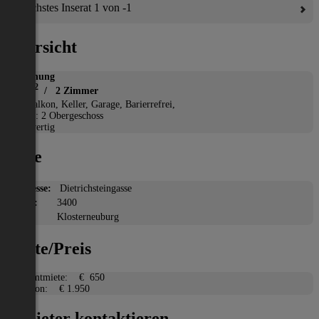
Nächstes Inserat 1 von -1
Übersicht
Wohnung
2
55 m
/ 2 Zimmer
*
Balkon, Keller, Garage, Barierrefrei,
Etage: 2 Obergeschoss
Neuwertig
Lage
Adresse:
Dietrichsteingasse
PLZ:
3400
Ort:
Klosterneuburg
Miete/Preis
Gesamtmiete:
€ 650
Kaution:
€ 1.950
Anbieter kontaktieren