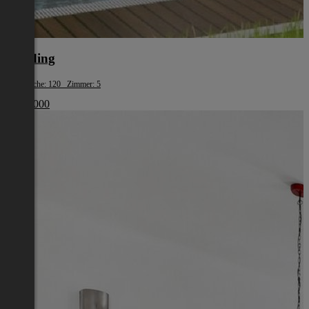
Eferding
Wohnfläche: 120 Zimmer: 5
€ 387 000