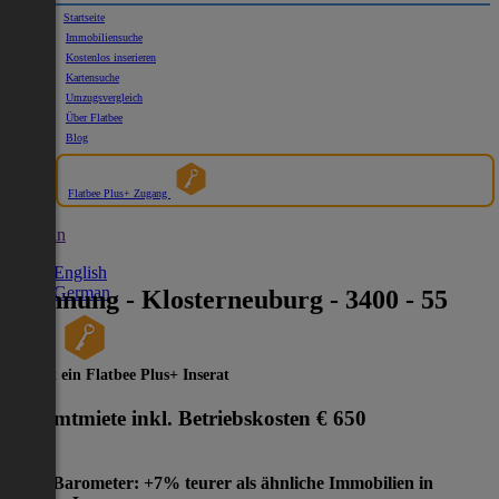
Startseite
Immobiliensuche
Kostenlos inserieren
Kartensuche
Umzugsvergleich
Über Flatbee
Blog
Flatbee Plus+ Zugang
German
English
German
Wohnung - Klosterneuburg - 3400 - 55
2
m
Dies ist ein Flatbee Plus+ Inserat
Gesamtmiete inkl. Betriebskosten
€ 650
Preis-Barometer: +7% teurer als ähnliche Immobilien in