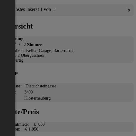
Nächstes Inserat 1 von -1
Übersicht
Wohnung
2
55 m
/ 2 Zimmer
*
Balkon, Keller, Garage, Barierrefrei,
Etage: 2 Obergeschoss
Neuwertig
Lage
Adresse:
Dietrichsteingasse
PLZ:
3400
Ort:
Klosterneuburg
Miete/Preis
Gesamtmiete:
€ 650
Kaution:
€ 1.950