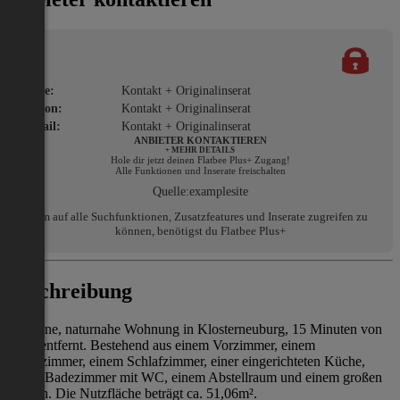
Name:
Kontakt + Originalinserat
Telefon:
Kontakt + Originalinserat
E-Mail:
Kontakt + Originalinserat
ANBIETER KONTAKTIEREN
+ MEHR DETAILS
Hole dir jetzt deinen Flatbee Plus+ Zugang!
Alle Funktionen und Inserate freischalten
Quelle:
examplesite
Um auf alle Suchfunktionen, Zusatzfeatures und Inserate zugreifen zu
können, benötigst du Flatbee Plus+
Beschreibung
Moderne, naturnahe Wohnung in Klosterneuburg, 15 Minuten von
Wien entfernt. Bestehend aus einem Vorzimmer, einem
Wohnzimmer, einem Schlafzimmer, einer eingerichteten Küche,
einem Badezimmer mit WC, einem Abstellraum und einem großen
Balkon. Die Nutzfläche beträgt ca. 51,06m².