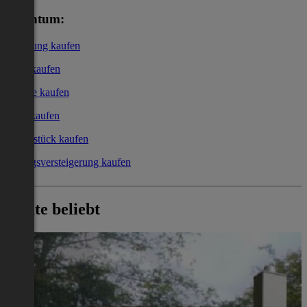
Eigentum:
Wohnung kaufen
Haus kaufen
Garage kaufen
Büro kaufen
Grundstück kaufen
Zwangsversteigerung kaufen
Heute beliebt