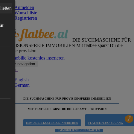
Anmelden
ließen
Wunschliste
Registrieren
für
DIE SUCHMASCHINE FÜR
PROVISIONSFREIE IMMOBILIEN
Mit flatbee sparst Du die
gesamte provision
Immobilie kostenlos inserieren
Toggle navigation
German
English
German
DIE SUCHMASCHINE FÜR PROVISIONSFREIE IMMOBILIEN
MIT FLATBEE SPARST DU DIE GESAMTE PROVISION
IMMOBILIE KOSTENLOS INSERIEREN
FLATBEE PLUS+ ZUGANG
IMMOBILIENSUCHE STARTEN