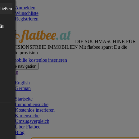
Anmelden
ließen
Wunschliste
Registrieren
für
DIE SUCHMASCHINE FÜR
PROVISIONSFREIE IMMOBILIEN
Mit flatbee sparst Du die
gesamte provision
Immobilie kostenlos inserieren
Toggle navigation
German
English
German
Startseite
Immobiliensuche
Kostenlos inserieren
Kartensuche
Umzugsvergleich
Über Flatbee
Blog