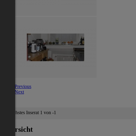
Previous
Next
Nächstes Inserat 1 von -1
Übersicht