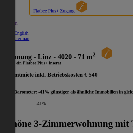
Flatbee Plus+ Zugang
German
English
German
2
Wohnung - Linz - 4020 - 71 m
Dies ist ein Flatbee Plus+ Inserat
Gesamtmiete inkl. Betriebskosten
€ 540
Preis-Barometer: -41% günstiger als ähnliche Immobilien in glei
-41%
Schöne 3-Zimmerwohnung mit T