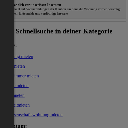
Schütze dich vor unseriösen Inseraten
Gehe nicht auf Vorauszahlungen der Kaution ein ohne die Wohnung vorher besichtigt
zu haben. Bitte melde uns verdächtige Inserate.
Schnellsuche in deiner Kategorie
Miete:
Wohnung mieten
Haus mieten
WG-Zimmer mieten
Garage mieten
Büro mieten
Kurzzeitmieten
Genossenschaftswohnung mieten
Eigentum: