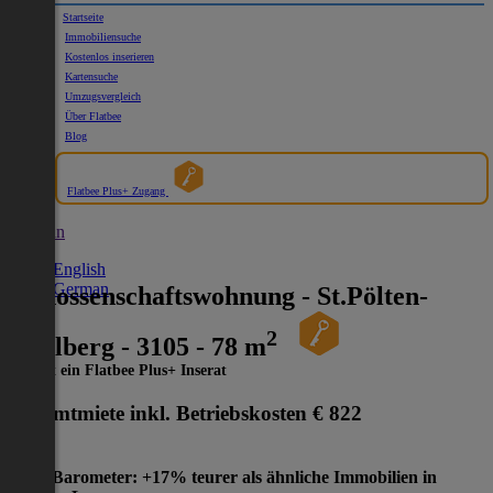
Startseite
Immobiliensuche
Kostenlos inserieren
Kartensuche
Umzugsvergleich
Über Flatbee
Blog
Flatbee Plus+ Zugang
German
English
German
Genossenschaftswohnung - St.Pölten-
2
Radlberg - 3105 - 78 m
Dies ist ein Flatbee Plus+ Inserat
Gesamtmiete inkl. Betriebskosten
€ 822
Preis-Barometer: +17% teurer als ähnliche Immobilien in