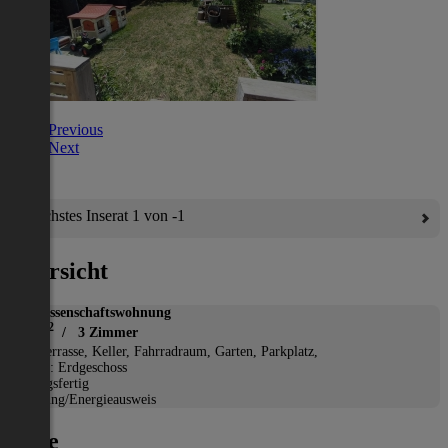
Previous
Next
Nächstes Inserat 1 von -1
Übersicht
Genossenschaftswohnung
2
78 m
/ 3 Zimmer
*
Terrasse, Keller, Fahrradraum, Garten, Parkplatz,
Etage: Erdgeschoss
Bezugsfertig
Heizung/Energieausweis
Lage