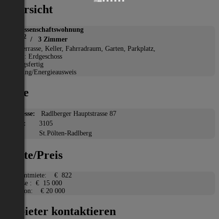
Übersicht
Genossenschaftswohnung
2
78 m
/ 3 Zimmer
*
Terrasse, Keller, Fahrradraum, Garten, Parkplatz,
Etage: Erdgeschoss
Bezugsfertig
Heizung/Energieausweis
Lage
Adresse:
Radlberger Hauptstrasse 87
PLZ:
3105
Ort:
St.Pölten-Radlberg
Miete/Preis
Gesamtmiete:
€ 822
Ablöse :
€ 15 000
Kaution:
€ 20 000
Anbieter kontaktieren