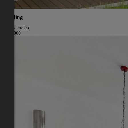
Eferding
Oberösterreich
€ 387 000