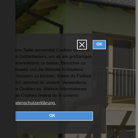
OK
Diese Seite verwendet Cookies von Erst-
und Drittanbietern, um dir ein großartiges
Nutzererlebnis zu bieten, Besucher zu
erfassen und die Website fortlaufend
verbessern zu können. Indem du Flatbee
nutzt, stimmst du unserer Verwendung
von Cookies zu. Weitere Informationen
über Cookies findest du in unserer
Datenschutzerklärung.
OK