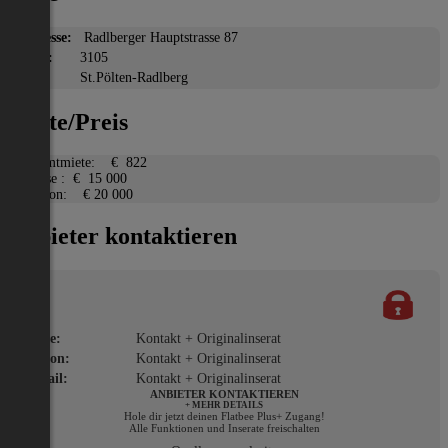
Adresse:
Radlberger Hauptstrasse 87
PLZ:
3105
Ort:
St.Pölten-Radlberg
Miete/Preis
Gesamtmiete:
€ 822
Ablöse :
€ 15 000
Kaution:
€ 20 000
Anbieter kontaktieren
Name:
Kontakt + Originalinserat
Telefon:
Kontakt + Originalinserat
E-Mail:
Kontakt + Originalinserat
ANBIETER KONTAKTIEREN
+ MEHR DETAILS
Hole dir jetzt deinen Flatbee Plus+ Zugang!
Alle Funktionen und Inserate freischalten