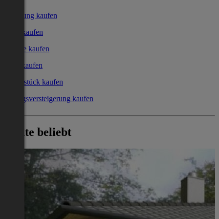
Wohnung kaufen
Haus kaufen
Garage kaufen
Büro kaufen
Grundstück kaufen
Zwangsversteigerung kaufen
Heute beliebt