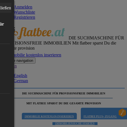
Anmelden
ließen
Wunschliste
Registrieren
für
DIE SUCHMASCHINE FÜR
PROVISIONSFREIE IMMOBILIEN
Mit flatbee sparst Du die
gesamte provision
Immobilie kostenlos inserieren
Toggle navigation
German
English
German
DIE SUCHMASCHINE FÜR PROVISIONSFREIE IMMOBILIEN
MIT FLATBEE SPARST DU DIE GESAMTE PROVISION
IMMOBILIE KOSTENLOS INSERIEREN
FLATBEE PLUS+ ZUGANG
IMMOBILIENSUCHE STARTEN