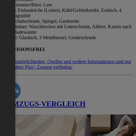
Kinderzimmer/Büro: Leer
Küche: Einbauküche (Leiner), Kühl/Gefrierkombi, Esstisch, 4
Schwingstühle
Flur: Schuhschrank, Spiegel, Garderobe
Badezimmer: Waschbecken mit Unterschrank, Alibert, Kasten nach
Maß, Badewanne
Terasse: Glastisch, 3 Metallsessel, Geräteschrank
PROVISIONSFREI
Kontaktmöglichkeiten, Quellen und weitere Informationen sind nur
mit Flatbee Plus+ Zugang verfügbar.
UMZUGS-VERGLEICH