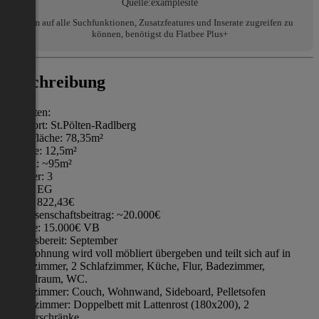
Quelle:
examplesite
Um auf alle Suchfunktionen, Zusatzfeatures und Inserate zugreifen zu
können, benötigst du Flatbee Plus+
Beschreibung
Eckdaten:
Wohnort: St.Pölten-Radlberg
Wohnfläche: 78,35m²
Terasse: 12,5m²
Garten: ~95m²
Zimmer: 3
Etage: EG
Miete: 822,43€
Genossenschaftsbeitrag: ~20.000€
Ablöse: 15.000€ VB
Bezugsbereit: September
Die Wohnung wird voll möbliert übergeben und teilt sich auf in
Wohnzimmer, 2 Schlafzimmer, Küche, Flur, Badezimmer,
Abstellraum, WC.
Wohnzimmer: Couch, Wohnwand, Sideboard, Pelletsofen
Schlafzimmer: Doppelbett mit Lattenrost (180x200), 2
Kleiderschränke