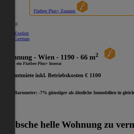
Flatbee Plus+ Zugang
German
English
German
2
Wohnung - Wien - 1190 - 66 m
Dies ist ein Flatbee Plus+ Inserat
Gesamtmiete inkl. Betriebskosten
€ 1100
Preis-Barometer: -7% günstiger als ähnliche Immobilien in gleic
Hübsche helle Wohnung zu ver