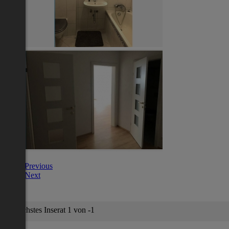
Previous
Next
Nächstes Inserat 1 von -1