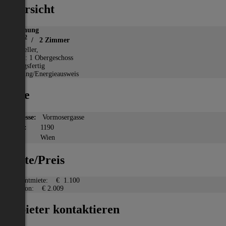
Übersicht
Wohnung
2
66 m
/ 2 Zimmer
*
Keller,
Etage: 1 Obergeschoss
Bezugsfertig
Heizung/Energieausweis
Lage
Adresse:
Vormosergasse
PLZ:
1190
Ort:
Wien
Miete/Preis
Gesamtmiete:
€ 1.100
Kaution:
€ 2.009
Anbieter kontaktieren