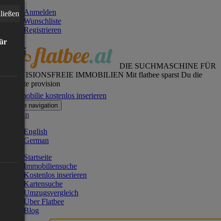
Anmelden
ließen
Wunschliste
Registrieren
für
DIE SUCHMASCHINE FÜR
PROVISIONSFREIE IMMOBILIEN
Mit flatbee sparst Du die
gesamte provision
Immobilie kostenlos inserieren
Toggle navigation
German
English
German
Startseite
Immobiliensuche
Kostenlos inserieren
Kartensuche
Umzugsvergleich
Über Flatbee
Blog