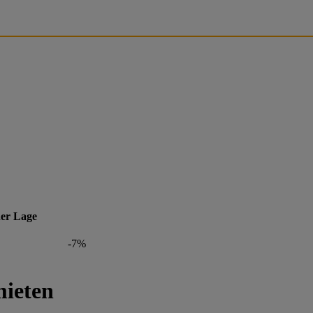
her Lage
-7%
mieten