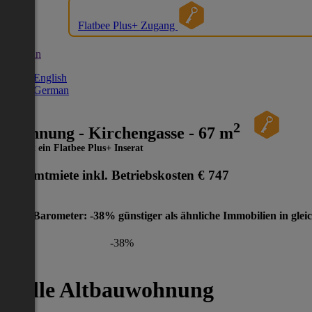
Flatbee Plus+ Zugang
German
English
German
2
Wohnung - Kirchengasse - 67 m
Dies ist ein Flatbee Plus+ Inserat
Gesamtmiete inkl. Betriebskosten
€ 747
Preis-Barometer: -38% günstiger als ähnliche Immobilien in glei
-38%
Helle Altbauwohnung