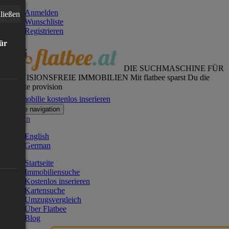
Anmelden
ließen
Wunschliste
Registrieren
für
DIE SUCHMASCHINE FÜR
PROVISIONSFREIE IMMOBILIEN
Mit flatbee sparst Du die
gesamte provision
Immobilie kostenlos inserieren
Toggle navigation
German
English
German
Startseite
Immobiliensuche
Kostenlos inserieren
Kartensuche
Umzugsvergleich
Über Flatbee
Blog