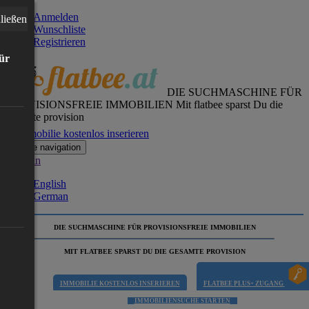
Anmelden
ließen
Wunschliste
Registrieren
für
DIE SUCHMASCHINE FÜR
PROVISIONSFREIE IMMOBILIEN
Mit flatbee sparst Du die
gesamte provision
Immobilie kostenlos inserieren
Toggle navigation
German
English
German
DIE SUCHMASCHINE FÜR PROVISIONSFREIE IMMOBILIEN
MIT FLATBEE SPARST DU DIE GESAMTE PROVISION
IMMOBILIE KOSTENLOS INSERIEREN
FLATBEE PLUS+ ZUGANG
IMMOBILIENSUCHE STARTEN