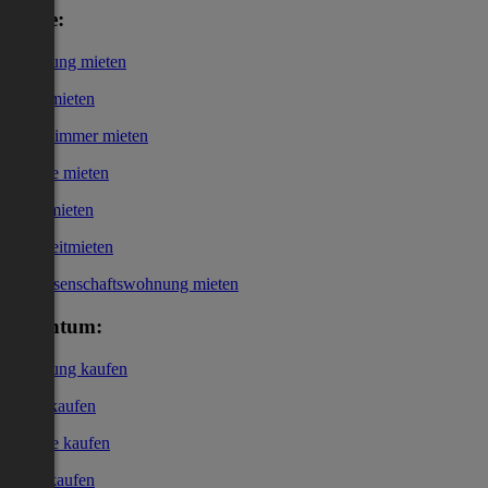
Miete:
Wohnung mieten
Haus mieten
WG-Zimmer mieten
Garage mieten
Büro mieten
Kurzzeitmieten
Genossenschaftswohnung mieten
Eigentum:
Wohnung kaufen
Haus kaufen
Garage kaufen
Büro kaufen