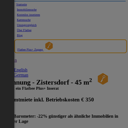
Startseite
Immobiliensuche
Kostenlos inserieren
Kartensuche
Umzugsvergleich
Über Flatbee
Blog
Flatbee Plus+ Zugang
German
English
German
2
Wohnung - Zistersdorf - 45 m
Dies ist ein Flatbee Plus+ Inserat
Gesamtmiete inkl. Betriebskosten
€ 350
Preis-Barometer: -22% günstiger als ähnliche Immobilien in
gleicher Lage