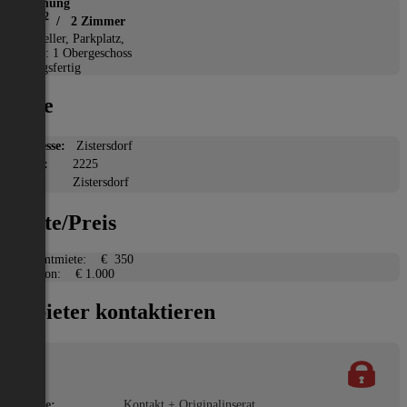
Wohnung
2
45 m
/ 2 Zimmer
*
Keller, Parkplatz,
Etage: 1 Obergeschoss
Bezugsfertig
Lage
Adresse:
Zistersdorf
PLZ:
2225
Ort:
Zistersdorf
Miete/Preis
Gesamtmiete:
€ 350
Kaution:
€ 1.000
Anbieter kontaktieren
Name:
Kontakt + Originalinserat