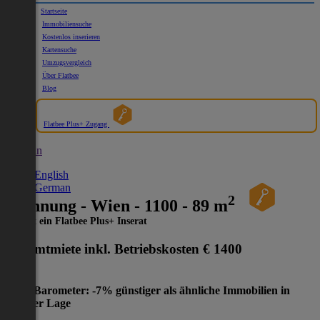
Startseite
Immobiliensuche
Kostenlos inserieren
Kartensuche
Umzugsvergleich
Über Flatbee
Blog
Flatbee Plus+ Zugang
German
English
German
2
Wohnung - Wien - 1100 - 89 m
Dies ist ein Flatbee Plus+ Inserat
Gesamtmiete inkl. Betriebskosten
€ 1400
Preis-Barometer: -7% günstiger als ähnliche Immobilien in
gleicher Lage