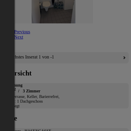
Previous
Next
Nächstes Inserat 1 von -1
Übersicht
Wohnung
2
89 m
/ 3 Zimmer
*
Terrasse, Keller, Barierrefrei,
Etage: 1 Dachgeschoss
Gepflegt
Lage