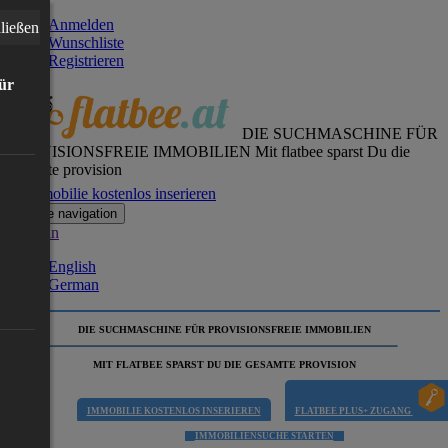
Anmelden
ließen
Wunschliste
Registrieren
für
DIE SUCHMASCHINE FÜR
PROVISIONSFREIE IMMOBILIEN
Mit flatbee sparst Du die
gesamte provision
Immobilie kostenlos inserieren
Toggle navigation
German
English
German
DIE SUCHMASCHINE FÜR PROVISIONSFREIE IMMOBILIEN
MIT FLATBEE SPARST DU DIE GESAMTE PROVISION
IMMOBILIE KOSTENLOS INSERIEREN
FLATBEE PLUS+ ZUGANG
IMMOBILIENSUCHE STARTEN