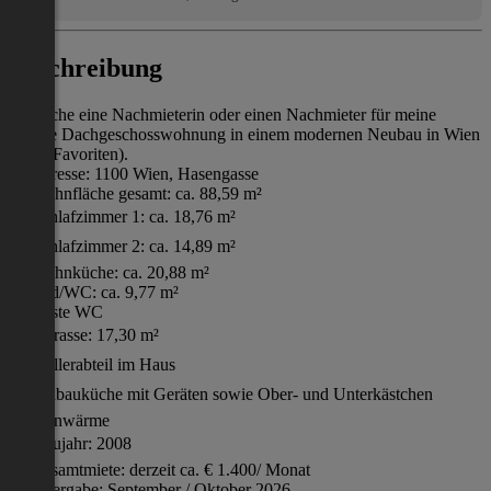
Beschreibung
Ich suche eine Nachmieterin oder einen Nachmieter für meine
schöne Dachgeschosswohnung in einem modernen Neubau in Wien
1100 (Favoriten).
📍 Adresse: 1100 Wien, Hasengasse
📐 Wohnfläche gesamt: ca. 88,59 m²
🛏️ Schlafzimmer 1: ca. 18,76 m²
🛏️ Schlafzimmer 2: ca. 14,89 m²
🍳 Wohnküche: ca. 20,88 m²
🚿 Bad/WC: ca. 9,77 m²
🚽 Gäste WC
🪴 Terrasse: 17,30 m²
🏚️ Kellerabteil im Haus
🍽️ Einbauküche mit Geräten sowie Ober- und Unterkästchen
🔥 Fernwärme
🏗️ Baujahr: 2008
💶 Gesamtmiete: derzeit ca. € 1.400/ Monat
📅 Übergabe: September / Oktober 2026