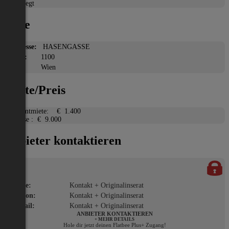
Gepflegt
Lage
Adresse:
HASENGASSE
PLZ:
1100
Ort:
Wien
Miete/Preis
Gesamtmiete:
€ 1.400
Ablöse :
€ 9.000
Anbieter kontaktieren
Name:
Kontakt + Originalinserat
Telefon:
Kontakt + Originalinserat
E-Mail:
Kontakt + Originalinserat
ANBIETER KONTAKTIEREN
+ MEHR DETAILS
Hole dir jetzt deinen Flatbee Plus+ Zugang!