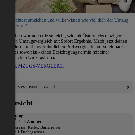
Du möchtest umziehen und willst wissen wie viel dich der Umzug
kosten wird?
Umziehen war noch nie so leicht, wie mit Österreichs einzigem
direkten Umzugsvergleich mit Sofort-Ergebnis. Mach jetzt deinen
kostenlosen und unverbindlichen Preisvergleich und vereinbare -
wenn es soweit ist - einen Besichtigungstermin mit einer
verlässlichen Umzugsfirma.
ZUM UMZUGS-VERGLEICH
Nächstes Inserat 1 von -1
Übersicht
Wohnung
2
89 m
/ 3 Zimmer
*
Terrasse, Keller, Barierrefrei,
Etage: 1 Dachgeschoss