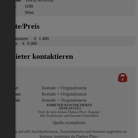
Adresse:
HASENGASSE
PLZ:
1100
Ort:
Wien
Miete/Preis
Gesamtmiete:
€ 1.400
Ablöse :
€ 9.000
Anbieter kontaktieren
Name:
Kontakt + Originalinserat
Telefon:
Kontakt + Originalinserat
E-Mail:
Kontakt + Originalinserat
ANBIETER KONTAKTIEREN
+ MEHR DETAILS
Hole dir jetzt deinen Flatbee Plus+ Zugang!
Alle Funktionen und Inserate freischalten
Quelle:
examplesite
Um auf alle Suchfunktionen, Zusatzfeatures und Inserate zugreifen zu
können, benötigst du Flatbee Plus+