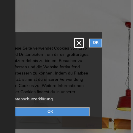
OK
Diese Seite verwendet Cookies von Erst-
und Drittanbietern, um dir ein großartiges
Nutzererlebnis zu bieten, Besucher zu
erfassen und die Website fortlaufend
verbessern zu können. Indem du Flatbee
nutzt, stimmst du unserer Verwendung
von Cookies zu. Weitere Informationen
über Cookies findest du in unserer
Datenschutzerklärung.
OK