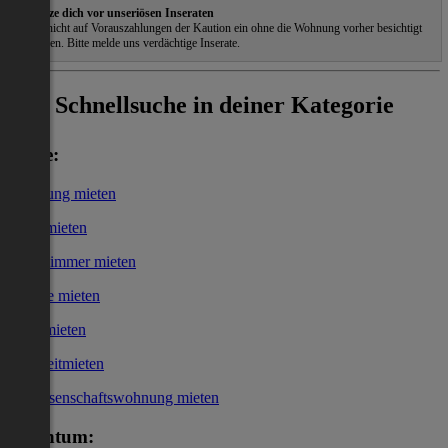
Schütze dich vor unseriösen Inseraten
Gehe nicht auf Vorauszahlungen der Kaution ein ohne die Wohnung vorher besichtigt
zu haben. Bitte melde uns verdächtige Inserate.
Schnellsuche in deiner Kategorie
Miete:
Wohnung mieten
Haus mieten
WG-Zimmer mieten
Garage mieten
Büro mieten
Kurzzeitmieten
Genossenschaftswohnung mieten
Eigentum: