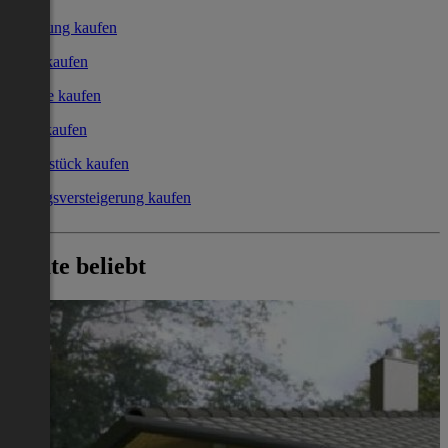
Wohnung kaufen
Haus kaufen
Garage kaufen
Büro kaufen
Grundstück kaufen
Zwangsversteigerung kaufen
Heute beliebt