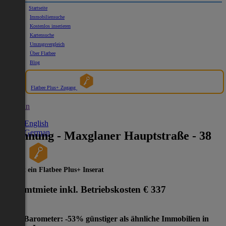
Startseite
Immobiliensuche
Kostenlos inserieren
Kartensuche
Umzugsvergleich
Über Flatbee
Blog
Flatbee Plus+ Zugang
German
English
German
Wohnung - Maxglaner Hauptstraße - 38
2
m
Dies ist ein Flatbee Plus+ Inserat
Gesamtmiete inkl. Betriebskosten
€ 337
Preis-Barometer: -53% günstiger als ähnliche Immobilien in