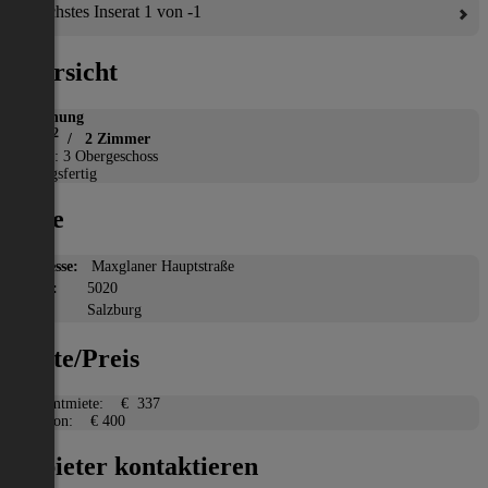
Nächstes Inserat 1 von -1
Übersicht
Wohnung
2
38 m
/ 2 Zimmer
Etage: 3 Obergeschoss
Bezugsfertig
Lage
Adresse:
Maxglaner Hauptstraße
PLZ:
5020
Ort:
Salzburg
Miete/Preis
Gesamtmiete:
€ 337
Kaution:
€ 400
Anbieter kontaktieren