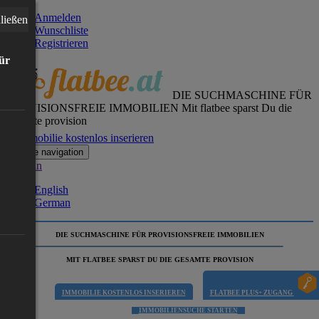
Anmelden
ließen
Wunschliste
Registrieren
für
DIE SUCHMASCHINE FÜR
PROVISIONSFREIE IMMOBILIEN
Mit flatbee sparst Du die
gesamte provision
Immobilie kostenlos inserieren
Toggle navigation
German
English
German
DIE SUCHMASCHINE FÜR PROVISIONSFREIE IMMOBILIEN
MIT FLATBEE SPARST DU DIE GESAMTE PROVISION
IMMOBILIE KOSTENLOS INSERIEREN
FLATBEE PLUS+ ZUGANG
IMMOBILIENSUCHE STARTEN