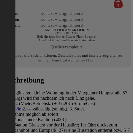
Name:
Kontakt + Originalinserat
Telefon:
Kontakt + Originalinserat
E-Mail:
Kontakt + Originalinserat
ANBIETER KONTAKTIEREN
+ MEHR DETAILS
Hole dir jetzt deinen Flatbee Plus+ Zugang!
Alle Funktionen und Inserate freischalten
Quelle:
examplesite
Um auf alle Suchfunktionen, Zusatzfeatures und Inserate zugreifen zu
können, benötigst du Flatbee Plus+
Beschreibung
Meine günstige, kleine Wohnung in der Maxglaner Hauptstraße 57
(Salzburg) wird frei nachdem ich nach Linz gehe...
300,30€ (Miete/Betriebsk.) + 37,20€ (Strom/Gas)
8
8
8
8
8
8
8
m2, ost-südseitig (sonnig), 3. Stock
Übernahme möglich ab sofort
ca. 1 Monatsmiete Kaution (400€)
Öffis: Station Glansteg vor der Haustüre; 1er fährt direkt zum
Hauptbahnhof und Europark, 27er eine Busstation entfernt bzw. 5-7