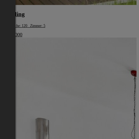
Eferding
Wohnfläche: 120 Zimmer: 5
€ 387 000