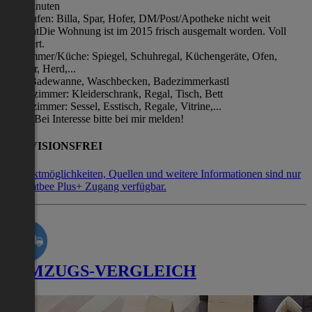
Gehminuten
Einkaufen: Billa, Spar, Hofer, DM/Post/Apotheke nicht weit
entferntDie Wohnung ist im 2015 frisch ausgemalt worden. Voll
möbliert.
Vorzimmer/Küche: Spiegel, Schuhregal, Küchengeräte, Ofen,
Toaster, Herd,...
Bad: Badewanne, Waschbecken, Badezimmerkastl
Schlafzimmer: Kleiderschrank, Regal, Tisch, Bett
Wohnzimmer: Sessel, Esstisch, Regale, Vitrine,...
Usw...Bei Interesse bitte bei mir melden!
PROVISIONSFREI
Kontaktmöglichkeiten, Quellen und weitere Informationen sind nur
mit Flatbee Plus+ Zugang verfügbar.
UMZUGS-VERGLEICH