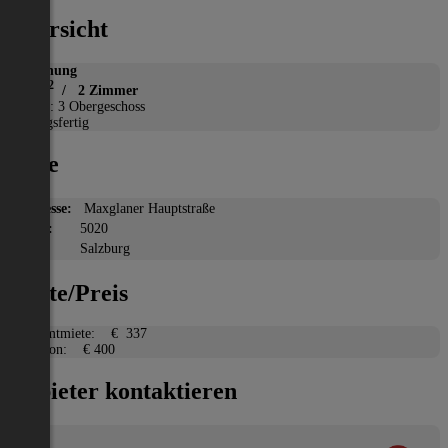
Übersicht
Wohnung
2
38 m
/ 2 Zimmer
Etage: 3 Obergeschoss
Bezugsfertig
Lage
Adresse:
Maxglaner Hauptstraße
PLZ:
5020
Ort:
Salzburg
Miete/Preis
Gesamtmiete:
€ 337
Kaution:
€ 400
Anbieter kontaktieren