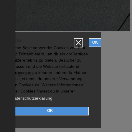
Bregenz
OK
Diese Seite verwendet Cookies von Erst-
Wohnfläche: 41 Zimmer: 2
und Drittanbietern, um dir ein großartiges
€ 255 000
Nutzererlebnis zu bieten, Besucher zu
erfassen und die Website fortlaufend
Instagram
verbessern zu können. Indem du Flatbee
nutzt, stimmst du unserer Verwendung
von Cookies zu. Weitere Informationen
über Cookies findest du in unserer
Datenschutzerklärung.
OK