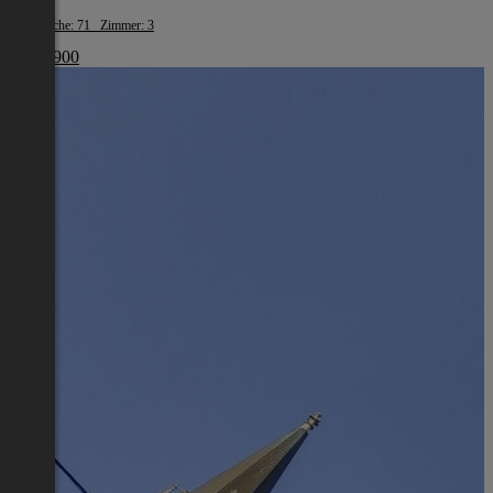
Wohnfläche: 71 Zimmer: 3
€ 440 900