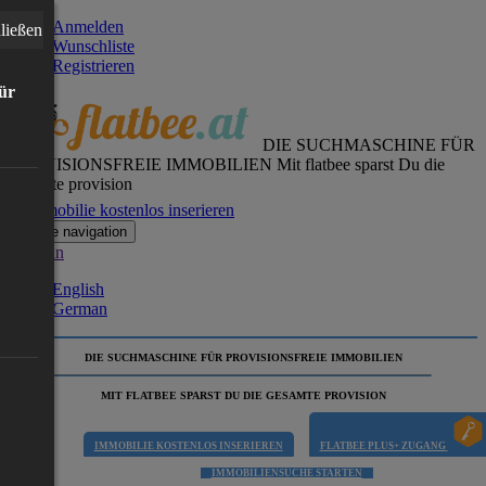
Anmelden
ließen
Wunschliste
Registrieren
für
DIE SUCHMASCHINE FÜR
PROVISIONSFREIE IMMOBILIEN
Mit flatbee sparst Du die
gesamte provision
Immobilie kostenlos inserieren
Toggle navigation
German
English
German
DIE SUCHMASCHINE FÜR PROVISIONSFREIE IMMOBILIEN
MIT FLATBEE SPARST DU DIE GESAMTE PROVISION
IMMOBILIE KOSTENLOS INSERIEREN
FLATBEE PLUS+ ZUGANG
IMMOBILIENSUCHE STARTEN