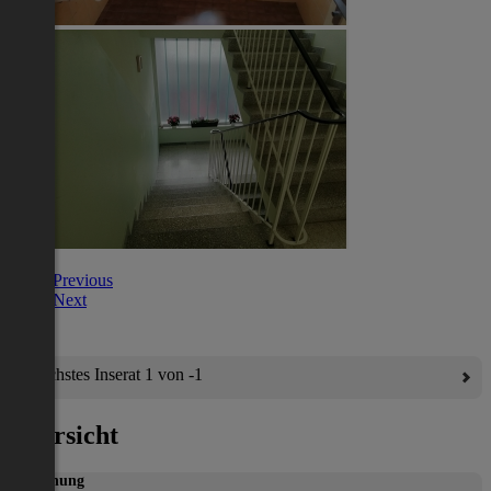
Previous
Next
Nächstes Inserat 1 von -1
Übersicht
Wohnung