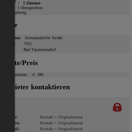
2
47 m
/ 1 Zimmer
Etage: 1 Obergeschoss
Bezugsfertig
Lage
Adresse:
Jormannsdorfer Straße
PLZ:
7431
Ort:
Bad Tatzmannsdorf
Miete/Preis
Gesamtmiete:
€ 380
Anbieter kontaktieren
Name:
Kontakt + Originalinserat
Telefon:
Kontakt + Originalinserat
E-Mail:
Kontakt + Originalinserat