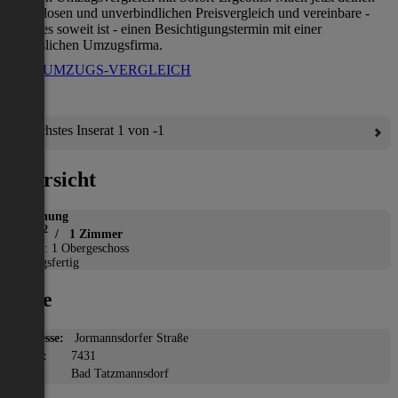
kostenlosen und unverbindlichen Preisvergleich und vereinbare -
wenn es soweit ist - einen Besichtigungstermin mit einer
verlässlichen Umzugsfirma.
ZUM UMZUGS-VERGLEICH
Nächstes Inserat 1 von -1
Übersicht
Wohnung
2
47 m
/ 1 Zimmer
Etage: 1 Obergeschoss
Bezugsfertig
Lage
Adresse:
Jormannsdorfer Straße
PLZ:
7431
Ort:
Bad Tatzmannsdorf