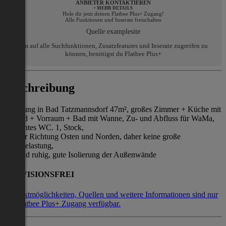
ANBIETER KONTAKTIEREN
+ MEHR DETAILS
Hole dir jetzt deinen Flatbee Plus+ Zugang!
Alle Funktionen und Inserate freischalten
Quelle:
examplesite
Um auf alle Suchfunktionen, Zusatzfeatures und Inserate zugreifen zu
können, benötigst du Flatbee Plus+
Beschreibung
Wohnung in Bad Tatzmannsdorf 47m², großes Zimmer + Küche mit
E-Herd + Vorraum + Bad mit Wanne, Zu- und Abfluss für WaMa,
getrenntes WC. 1, Stock,
Fenster Richtung Osten und Norden, daher keine große
Hitzebelastung,
hell und ruhig, gute Isolierung der Außenwände
PROVISIONSFREI
Kontaktmöglichkeiten, Quellen und weitere Informationen sind nur
mit Flatbee Plus+ Zugang verfügbar.