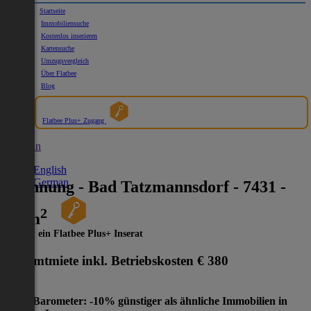
Startseite
Immobiliensuche
Kostenlos inserieren
Kartensuche
Umzugsvergleich
Über Flatbee
Blog
Flatbee Plus+ Zugang
German
English
German
Wohnung - Bad Tatzmannsdorf - 7431 -
2
47 m
Dies ist ein Flatbee Plus+ Inserat
Gesamtmiete inkl. Betriebskosten
€ 380
Preis-Barometer: -10% günstiger als ähnliche Immobilien in