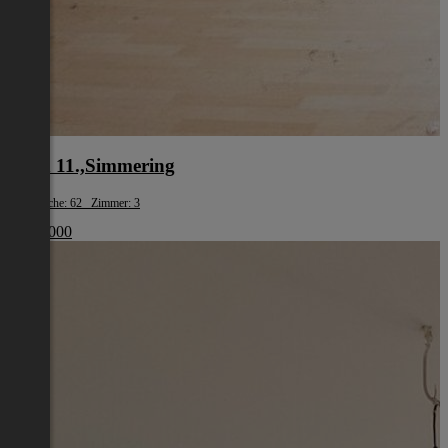
Wien 11.,Simmering
Wohnfläche: 62 Zimmer: 3
€ 179 000