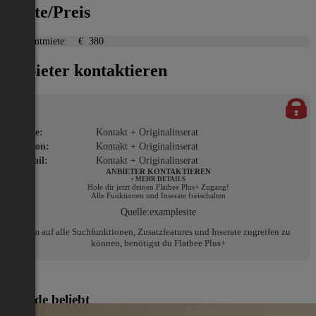
Miete/Preis
Gesamtmiete:
€ 380
Anbieter kontaktieren
Name:
Kontakt + Originalinserat
Telefon:
Kontakt + Originalinserat
E-Mail:
Kontakt + Originalinserat
ANBIETER KONTAKTIEREN
+ MEHR DETAILS
Hole dir jetzt deinen Flatbee Plus+ Zugang!
Alle Funktionen und Inserate freischalten
Quelle:
examplesite
Um auf alle Suchfunktionen, Zusatzfeatures und Inserate zugreifen zu
können, benötigst du Flatbee Plus+
Gerade beliebt