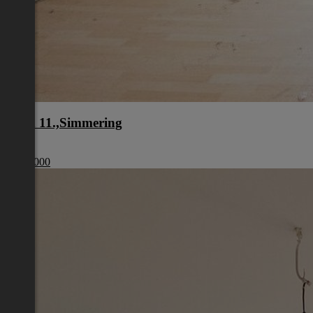
Wien 11.,Simmering
Wien
€ 179 000