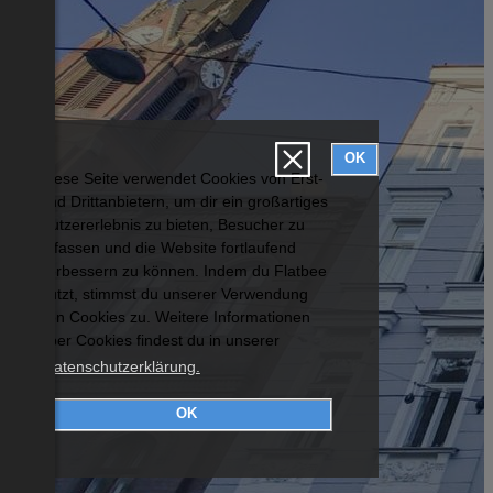
OK
Diese Seite verwendet Cookies von Erst-
und Drittanbietern, um dir ein großartiges
Nutzererlebnis zu bieten, Besucher zu
erfassen und die Website fortlaufend
verbessern zu können. Indem du Flatbee
nutzt, stimmst du unserer Verwendung
von Cookies zu. Weitere Informationen
über Cookies findest du in unserer
Datenschutzerklärung.
OK