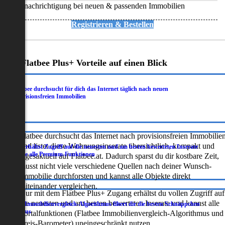
Benachrichtigung bei neuen & passenden Immobilien
Registrieren & Bestellen
Deine Flatbee Plus+ Vorteile auf einen Blick
Flatbee durchsucht für dich das Internet täglich nach neuen
.
provisionsfreien Immobilien
Flatbee durchsucht das Internet nach provisionsfreien Immobilie
und listet diese Wohnungsinserate übersichtlich, kompakt und
Du erhältst Zugriff auf die neuesten und am besten bewerteten Inserate
.
sowie alle Premium-Funktionen
tagesaktuell auf Flatbee.at. Dadurch sparst du dir kostbare Zeit,
musst nicht viele verschiedene Quellen nach deiner Wunsch-
Immobilie durchforsten und kannst alle Objekte direkt
miteinander vergleichen.
Nur mit dem Flatbee Plus+ Zugang erhältst du vollen Zugriff auf
die neuesten und am besten bewerteten Inserate und kannst alle
Der Immobilienvergleich-Algorithmus filtert dir die besten Schnäppchen
.
heraus
Portalfunktionen (Flatbee Immobilienvergleich-Algorithmus und
Preis-Barometer) uneingeschränkt nutzen.