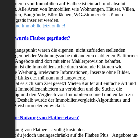
as Inserieren von Immobilien auf Flatbee ist einfach und absolut
ostenlos. Alle Arten von Immobilien wie Wohnungen, Häuser, Villen,
arkflächen, Baugründe, Büroflächen, WG-Zimmer etc. können
ederzeit gratis inseriert werden.
telle deine Immobilie jetzt online!
Warum wurde Flatbee gegründet?
er Ausgangspunkt waren die eigenen, nicht zufrieden stellenden
rfahrungen bei der Wohnungssuche mit anderen etablierten Plattforme
ast alle Angebote sind dort mit einer Maklerprovision behaftet.
ußerdem ist die Immobiliensuche durch störende Faktoren wie
linkende Werbung, irrelevante Informationen, Inserate ohne Bilder,
nzählige Links etc. mühsam und langwierig.
latbee hat es sich zum Ziel gesetzt Mieter/Käufer auf einfache Art und
eise mit Immobilienanbietern zu verbinden und die Suche, die
ewertung und den Vergleich von Immobilien schnell und einfach zu
estalten. Deshalb wurde der Immobilienvergleich-Algorithmus und
latbee-Preisbarometer entwickelt.
Kostet die Nutzung von Flatbee etwas?
ie Nutzung von Flatbee ist völlig kostenlos.
öchtest du jedoch uneingeschränkt auf die Flatbee Plus+ Angebote un