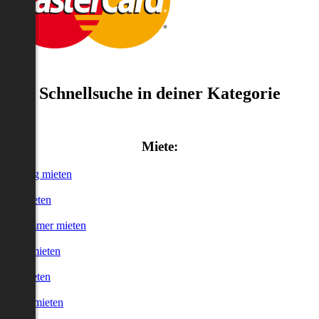
Schnellsuche in deiner Kategorie
Miete:
Wohnung mieten
Haus mieten
WG-Zimmer mieten
Garage mieten
Büro mieten
urzzeitmieten