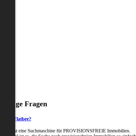
Häufige Fragen
as ist Flatbee?
Flatbee ist eine Suchmaschine für PROVISIONSFREIE Immobilien.