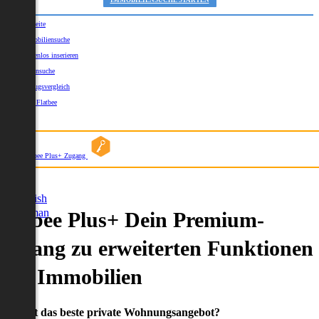
IMMOBILIENSUCHE STARTEN
Startseite
Immobiliensuche
Kostenlos inserieren
Kartensuche
Umzugsvergleich
Über Flatbee
Blog
Flatbee Plus+ Zugang
German
English
German
Flatbee Plus+ Dein Premium-
Zugang zu erweiterten Funktionen
und Immobilien
Du willst das beste private Wohnungsangebot?