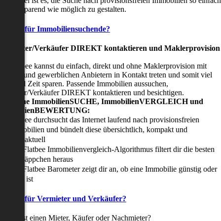
nser Ziel ist es, die Suche nach provisionsfreien Immobilien so einfach
nd zeitsparend wie möglich zu gestalten.
Vorteile für Immobiliensuchende?
Viermieter/Verkäufer DIREKT kontaktieren und Maklerprovision
sparen:
it Flatbee kannst du einfach, direkt und ohne Maklerprovision mit
rivaten und gewerblichen Anbietern in Kontakt treten und somit viel
eld und Zeit sparen. Passende Immobilien aussuchen,
ermieter/Verkäufer DIREKT kontaktieren und besichtigen.
All-in-one ImmobilienSUCHE, ImmobilienVERGLEICH und
ImmobilienBEWERTUNG:
Flatbee durchsucht das Internet laufend nach provisionsfreien
Immobilien und bündelt diese übersichtlich, kompakt und
tagesaktuell
Der Flatbee Immobilienvergleich-Algorithmus filtert dir die besten
Schnäppchen heraus
Der Flatbee Barometer zeigt dir an, ob eine Immobilie günstig oder
teuer ist
Vorteile für Vermieter und Verkäufer?
u suchst einen Mieter, Käufer oder Nachmieter?