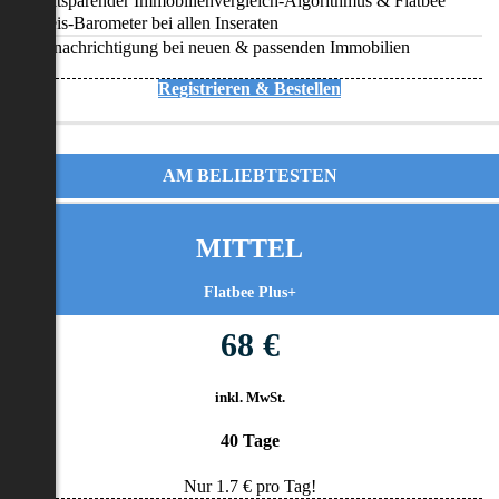
Zeitsparender Immobilienvergleich-Algorithmus & Flatbee
Preis-Barometer bei allen Inseraten
Benachrichtigung bei neuen & passenden Immobilien
Registrieren & Bestellen
AM BELIEBTESTEN
MITTEL
Flatbee Plus+
68 €
inkl. MwSt.
40 Tage
Nur
1.7
€ pro Tag!