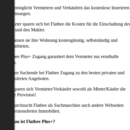
latbee ermöglicht Vermietern und Verkäufern das kostenlose Inserieren
ihrer Wohnungen.
ie Anbieter sparen sich bei Flatbee die Kosten für die Einschaltung de
nserates und den Makler.
aher können sie ihre Wohnung kostengünstig, selbstständig und
ffektiv anbieten.
er Flatbee Plus+ Zugang garantiert dem Vermieter nur ernsthafte
Anfragen.
o erhalten Suchende bei Flatbee Zugang zu den besten privaten und
rovisionsfreien Angeboten.
ei uns sparen sich Vermieter/Verkäufer sowohl als Mieter/Käufer die
omplette Provision!
udem durchsucht Flatbee als Suchmaschine auch andere Webseiten
ach provisionsfreien Immobilien.
Was genau ist Flatbee Plus+?