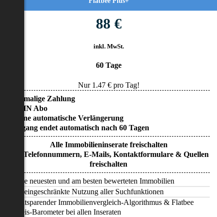
Flatbee Plus+
88 €
inkl. MwSt.
60 Tage
Nur
1.47
€ pro Tag!
• Einmalige Zahlung
• KEIN Abo
• Keine automatische Verlängerung
• Zugang endet automatisch nach 60 Tagen
Alle Immobilieninserate freischalten
Alle Telefonnummern, E-Mails, Kontaktformulare & Quellen
freischalten
Alle neuesten und am besten bewerteten Immobilien
Uneingeschränkte Nutzung aller Suchfunktionen
Zeitsparender Immobilienvergleich-Algorithmus & Flatbee
Preis-Barometer bei allen Inseraten