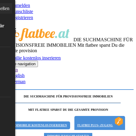
Anmelden
ießen
Wunschliste
Registrieren
für
DIE SUCHMASCHINE FÜR
PROVISIONSFREIE IMMOBILIEN
Mit flatbee sparst Du die
gesamte provision
Immobilie kostenlos inserieren
Toggle navigation
German
English
German
DIE SUCHMASCHINE FÜR PROVISIONSFREIE IMMOBILIEN
MIT FLATBEE SPARST DU DIE GESAMTE PROVISION
IMMOBILIE KOSTENLOS INSERIEREN
FLATBEE PLUS+ ZUGANG