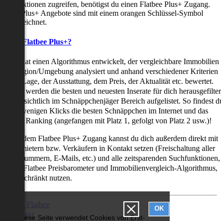
uchfunktionen zugreifen, benötigst du einen Flatbee Plus+ Zugang.
latbee Plus+ Angebote sind mit einem orangen Schlüssel-Symbol
ekennzeichnet.
as ist Flatbee Plus+?
latbee hat einen Algorithmus entwickelt, der vergleichbare Immobilien
iner Region/Umgebung analysiert und anhand verschiedener Kriterien
ie der Lage, der Ausstattung, dem Preis, der Aktualität etc. bewertet.
adurch werden die besten und neuesten Inserate für dich herausgefilter
nd übersichtlich im Schnäppchenjäger Bereich aufgelistet. So findest d
it nur wenigen Klicks die besten Schnäppchen im Internet und das
ogar als Ranking (angefangen mit Platz 1, gefolgt von Platz 2 usw.)!
ur mit dem Flatbee Plus+ Zugang kannst du dich außerdem direkt mit
en Vermietern bzw. Verkäufern in Kontakt setzen (Freischaltung aller
elefonnummern, E-Mails, etc.) und alle zeitsparenden Suchfunktionen,
ie den Flatbee Preisbarometer und Immobilienvergleich-Algorithmus,
neingeschränkt nutzen.
Über Flatbee
OK
Kontakt
Diese Seite verwendet Cookies von Erst-