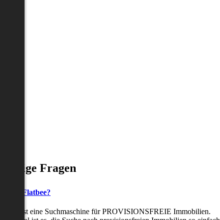
Häufige Fragen
as ist Flatbee?
Flatbee ist eine Suchmaschine für PROVISIONSFREIE Immobilien.