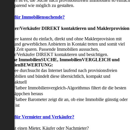
nser Ziel ist es, die Suche nach provisionsfreien Immobilien so einfach
nd zeitsparend wie möglich zu gestalten.
Vorteile für Immobiliensuchende?
Viermieter/Verkäufer DIREKT kontaktieren und Maklerprovision
sparen:
it Flatbee kannst du einfach, direkt und ohne Maklerprovision mit
rivaten und gewerblichen Anbietern in Kontakt treten und somit viel
eld und Zeit sparen. Passende Immobilien aussuchen,
ermieter/Verkäufer DIREKT kontaktieren und besichtigen.
All-in-one ImmobilienSUCHE, ImmobilienVERGLEICH und
ImmobilienBEWERTUNG:
Flatbee durchsucht das Internet laufend nach provisionsfreien
Immobilien und bündelt diese übersichtlich, kompakt und
tagesaktuell
Der Flatbee Immobilienvergleich-Algorithmus filtert dir die besten
Schnäppchen heraus
Der Flatbee Barometer zeigt dir an, ob eine Immobilie günstig oder
teuer ist
Vorteile für Vermieter und Verkäufer?
u suchst einen Mieter, Käufer oder Nachmieter?