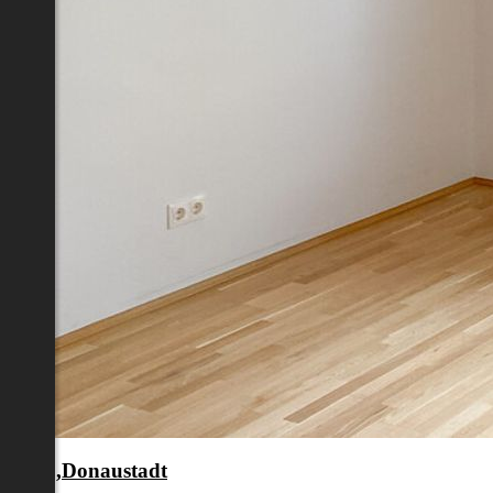
en 22.,Donaustadt