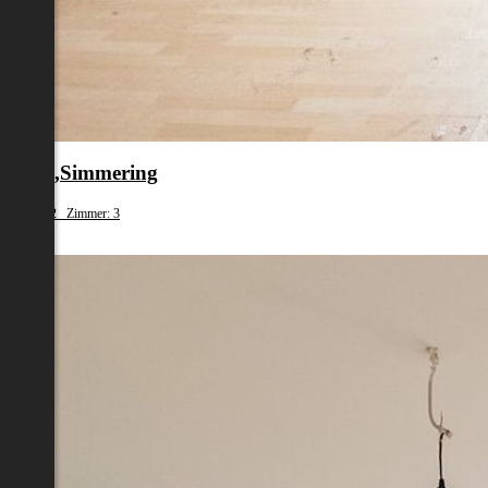
en 11.,Simmering
fläche: 62 Zimmer: 3
79 000