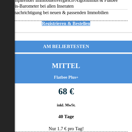
Zeitsparender Immobilienvergleich-Algorithmus & Flatbee
Preis-Barometer bei allen Inseraten
Benachrichtigung bei neuen & passenden Immobilien
Registrieren & Bestellen
AM BELIEBTESTEN
MITTEL
Flatbee Plus+
68 €
inkl. MwSt.
40 Tage
Nur
1.7
€ pro Tag!