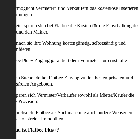
latbee ermöglicht Vermietern und Verkäufern das kostenlose Inserieren
ihrer Wohnungen.
ie Anbieter sparen sich bei Flatbee die Kosten für die Einschaltung de
nserates und den Makler.
aher können sie ihre Wohnung kostengünstig, selbstständig und
ffektiv anbieten.
er Flatbee Plus+ Zugang garantiert dem Vermieter nur ernsthafte
Anfragen.
o erhalten Suchende bei Flatbee Zugang zu den besten privaten und
rovisionsfreien Angeboten.
ei uns sparen sich Vermieter/Verkäufer sowohl als Mieter/Käufer die
omplette Provision!
udem durchsucht Flatbee als Suchmaschine auch andere Webseiten
ach provisionsfreien Immobilien.
Was genau ist Flatbee Plus+?