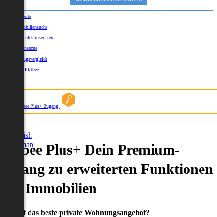
IMMOBILIENSUCHE STARTEN
Startseite
Immobiliensuche
Kostenlos inserieren
Kartensuche
Umzugsvergleich
Über Flatbee
Blog
Flatbee Plus+ Zugang
German
English
German
Flatbee Plus+ Dein Premium-
Zugang zu erweiterten Funktionen
und Immobilien
Du willst das beste private Wohnungsangebot?