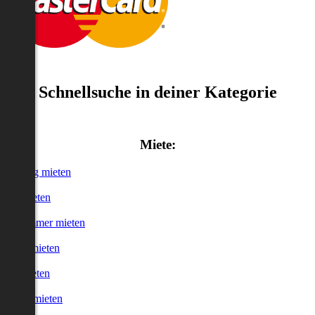
Schnellsuche in deiner Kategorie
Miete:
Wohnung mieten
Haus mieten
WG-Zimmer mieten
Garage mieten
Büro mieten
urzzeitmieten