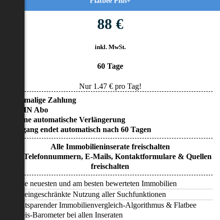
Flatbee Plus+
88 €
inkl. MwSt.
60 Tage
Nur
1.47
€ pro Tag!
• Einmalige Zahlung
• KEIN Abo
• Keine automatische Verlängerung
• Zugang endet automatisch nach 60 Tagen
Alle Immobilieninserate freischalten
Alle Telefonnummern, E-Mails, Kontaktformulare & Quellen
freischalten
Alle neuesten und am besten bewerteten Immobilien
Uneingeschränkte Nutzung aller Suchfunktionen
Zeitsparender Immobilienvergleich-Algorithmus & Flatbee
Preis-Barometer bei allen Inseraten