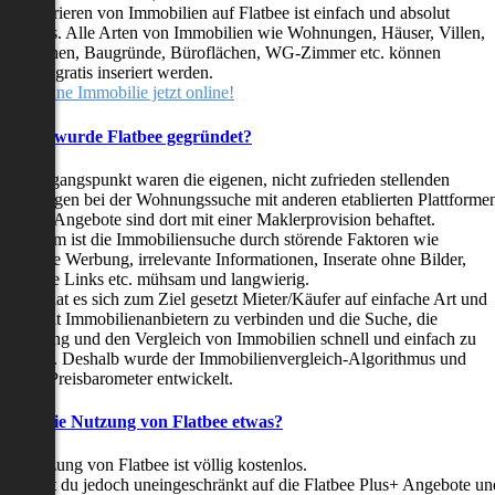
as Inserieren von Immobilien auf Flatbee ist einfach und absolut
ostenlos. Alle Arten von Immobilien wie Wohnungen, Häuser, Villen,
arkflächen, Baugründe, Büroflächen, WG-Zimmer etc. können
ederzeit gratis inseriert werden.
telle deine Immobilie jetzt online!
Warum wurde Flatbee gegründet?
er Ausgangspunkt waren die eigenen, nicht zufrieden stellenden
rfahrungen bei der Wohnungssuche mit anderen etablierten Plattforme
ast alle Angebote sind dort mit einer Maklerprovision behaftet.
ußerdem ist die Immobiliensuche durch störende Faktoren wie
linkende Werbung, irrelevante Informationen, Inserate ohne Bilder,
nzählige Links etc. mühsam und langwierig.
latbee hat es sich zum Ziel gesetzt Mieter/Käufer auf einfache Art und
eise mit Immobilienanbietern zu verbinden und die Suche, die
ewertung und den Vergleich von Immobilien schnell und einfach zu
estalten. Deshalb wurde der Immobilienvergleich-Algorithmus und
latbee-Preisbarometer entwickelt.
Kostet die Nutzung von Flatbee etwas?
ie Nutzung von Flatbee ist völlig kostenlos.
öchtest du jedoch uneingeschränkt auf die Flatbee Plus+ Angebote un