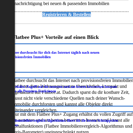
Benachrichtigung bei neuen & passenden Immobilien
Registrieren & Bestellen
Deine Flatbee Plus+ Vorteile auf einen Blick
Flatbee durchsucht für dich das Internet täglich nach neuen
.
provisionsfreien Immobilien
Flatbee durchsucht das Internet nach provisionsfreien Immobilie
und listet diese Wohnungsinserate übersichtlich, kompakt und
Du erhältst Zugriff auf die neuesten und am besten bewerteten Inserate
.
sowie alle Premium-Funktionen
tagesaktuell auf Flatbee.at. Dadurch sparst du dir kostbare Zeit,
musst nicht viele verschiedene Quellen nach deiner Wunsch-
Immobilie durchforsten und kannst alle Objekte direkt
miteinander vergleichen.
Nur mit dem Flatbee Plus+ Zugang erhältst du vollen Zugriff auf
die neuesten und am besten bewerteten Inserate und kannst alle
Der Immobilienvergleich-Algorithmus filtert dir die besten Schnäppchen
.
heraus
Portalfunktionen (Flatbee Immobilienvergleich-Algorithmus und
Preis-Barometer) uneingeschränkt nutzen.