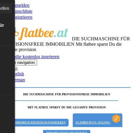
Anmelden
ießen
Wunschliste
Registrieren
für
DIE SUCHMASCHINE FÜR
PROVISIONSFREIE IMMOBILIEN
Mit flatbee sparst Du die
gesamte provision
Immobilie kostenlos inserieren
Toggle navigation
German
English
German
DIE SUCHMASCHINE FÜR PROVISIONSFREIE IMMOBILIEN
MIT FLATBEE SPARST DU DIE GESAMTE PROVISION
IMMOBILIE KOSTENLOS INSERIEREN
FLATBEE PLUS+ ZUGANG