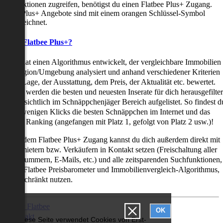
uchfunktionen zugreifen, benötigst du einen Flatbee Plus+ Zugang.
latbee Plus+ Angebote sind mit einem orangen Schlüssel-Symbol
ekennzeichnet.
as ist Flatbee Plus+?
latbee hat einen Algorithmus entwickelt, der vergleichbare Immobilien
iner Region/Umgebung analysiert und anhand verschiedener Kriterien
ie der Lage, der Ausstattung, dem Preis, der Aktualität etc. bewertet.
adurch werden die besten und neuesten Inserate für dich herausgefilter
nd übersichtlich im Schnäppchenjäger Bereich aufgelistet. So findest d
it nur wenigen Klicks die besten Schnäppchen im Internet und das
ogar als Ranking (angefangen mit Platz 1, gefolgt von Platz 2 usw.)!
ur mit dem Flatbee Plus+ Zugang kannst du dich außerdem direkt mit
en Vermietern bzw. Verkäufern in Kontakt setzen (Freischaltung aller
elefonnummern, E-Mails, etc.) und alle zeitsparenden Suchfunktionen,
ie den Flatbee Preisbarometer und Immobilienvergleich-Algorithmus,
neingeschränkt nutzen.
Über Flatbee
OK
Kontakt
Diese Seite verwendet Cookies von Erst-