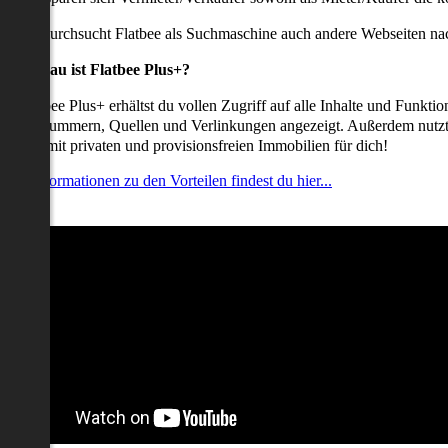
udem durchsucht Flatbee als Suchmaschine auch andere Webseiten nac
Was genau ist Flatbee Plus+?
it Flatbee Plus+ erhältst du vollen Zugriff auf alle Inhalte und Funkt
elefonnummern, Quellen und Verlinkungen angezeigt. Außerdem nutzt d
nserate mit privaten und provisionsfreien Immobilien für dich!
ehr Informationen zu den Vorteilen findest du hier...