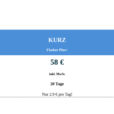
KURZ
Flatbee Plus+
58 €
inkl. MwSt.
20 Tage
Nur
2.9
€ pro Tag!