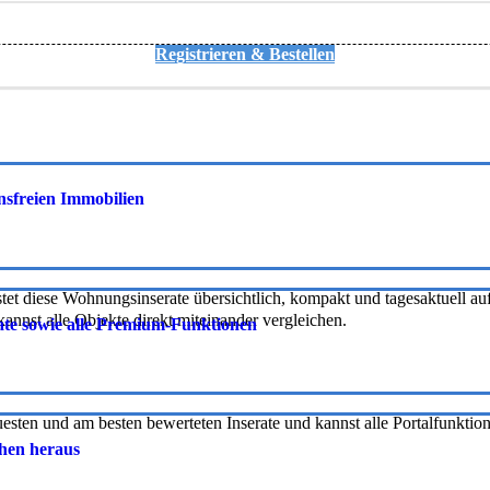
Registrieren & Bestellen
onsfreien Immobilien
tet diese Wohnungsinserate übersichtlich, kompakt und tagesaktuell auf 
nnst alle Objekte direkt miteinander vergleichen.
rate sowie alle Premium-Funktionen
uesten und am besten bewerteten Inserate und kannst alle Portalfunkti
chen heraus