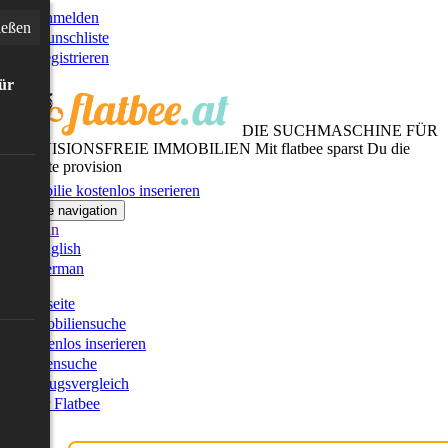
Anmelden
ießen
Wunschliste
Registrieren
für
DIE SUCHMASCHINE FÜR
PROVISIONSFREIE IMMOBILIEN
Mit flatbee sparst Du die
gesamte provision
Immobilie kostenlos inserieren
Toggle navigation
German
English
German
Startseite
Immobiliensuche
Kostenlos inserieren
Kartensuche
Umzugsvergleich
Über Flatbee
Blog