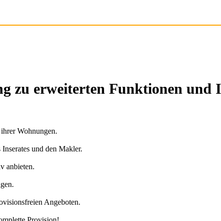
g zu erweiterten Funktionen und 
n ihrer Wohnungen.
s Inserates und den Makler.
v anbieten.
agen.
ovisionsfreien Angeboten.
omplette Provision!