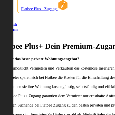
Flatbee Plus+ Zugang
German
English
German
Flatbee Plus+ Dein Premium-Zugan
Du willst das beste private Wohnungsangebot?
latbee ermöglicht Vermietern und Verkäufern das kostenlose Inseriere
ie Anbieter sparen sich bei Flatbee die Kosten für die Einschaltung de
aher können sie ihre Wohnung kostengünstig, selbstständig und effekti
er Flatbee Plus+ Zugang garantiert dem Vermieter nur ernsthafte Anfr
o erhalten Suchende bei Flatbee Zugang zu den besten privaten und pr
ei uns sparen sich Vermieter/Verkäufer sowohl als Mieter/Käufer die k