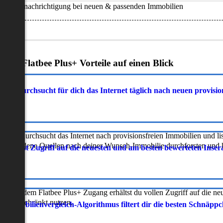
Benachrichtigung bei neuen & passenden Immobilien
Deine Flatbee Plus+ Vorteile auf einen Blick
atbee durchsucht für dich das Internet täglich nach neuen provisi
latbee durchsucht das Internet nach provisionsfreien Immobilien und lis
erschiedene Quellen nach deiner Wunsch-Immobilie durchforsten und ka
 erhältst Zugriff auf die neuesten und am besten bewerteten Inse
ur mit dem Flatbee Plus+ Zugang erhältst du vollen Zugriff auf die ne
neingeschränkt nutzen.
r Immobilienvergleich-Algorithmus filtert dir die besten Schnäpp