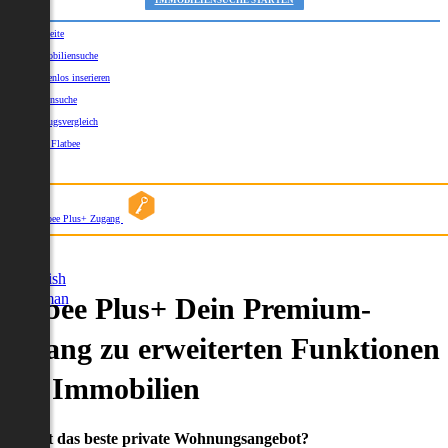
IMMOBILIENSUCHE STARTEN
Startseite
Immobiliensuche
Kostenlos inserieren
Kartensuche
Umzugsvergleich
Über Flatbee
Blog
Flatbee Plus+ Zugang
German
English
German
Flatbee Plus+ Dein Premium-
Zugang zu erweiterten Funktionen
und Immobilien
Du willst das beste private Wohnungsangebot?