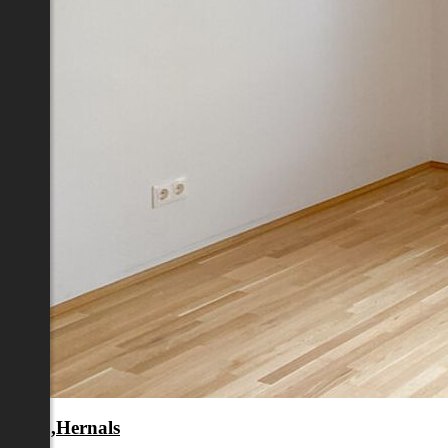
en 17.,Hernals