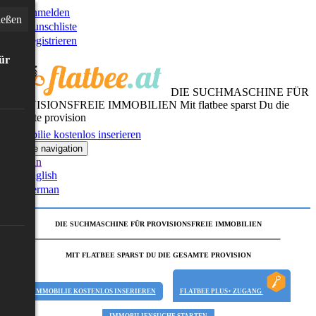
Anmelden
ießen
Wunschliste
Registrieren
für
DIE SUCHMASCHINE FÜR
PROVISIONSFREIE IMMOBILIEN
Mit flatbee sparst Du die
gesamte provision
Immobilie kostenlos inserieren
Toggle navigation
German
English
German
DIE SUCHMASCHINE FÜR PROVISIONSFREIE IMMOBILIEN
MIT FLATBEE SPARST DU DIE GESAMTE PROVISION
IMMOBILIE KOSTENLOS INSERIEREN
FLATBEE PLUS+ ZUGANG