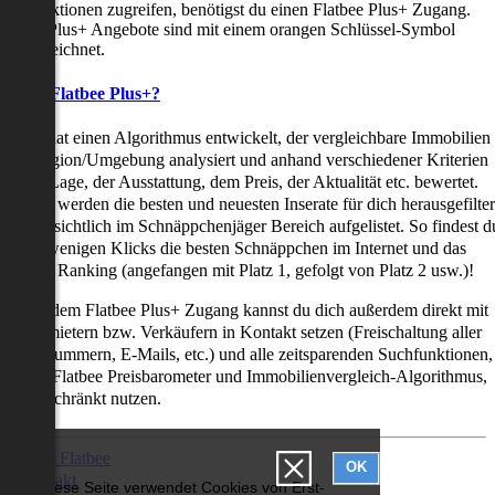
uchfunktionen zugreifen, benötigst du einen Flatbee Plus+ Zugang.
latbee Plus+ Angebote sind mit einem orangen Schlüssel-Symbol
ekennzeichnet.
as ist Flatbee Plus+?
latbee hat einen Algorithmus entwickelt, der vergleichbare Immobilien
iner Region/Umgebung analysiert und anhand verschiedener Kriterien
ie der Lage, der Ausstattung, dem Preis, der Aktualität etc. bewertet.
adurch werden die besten und neuesten Inserate für dich herausgefilter
nd übersichtlich im Schnäppchenjäger Bereich aufgelistet. So findest d
it nur wenigen Klicks die besten Schnäppchen im Internet und das
ogar als Ranking (angefangen mit Platz 1, gefolgt von Platz 2 usw.)!
ur mit dem Flatbee Plus+ Zugang kannst du dich außerdem direkt mit
en Vermietern bzw. Verkäufern in Kontakt setzen (Freischaltung aller
elefonnummern, E-Mails, etc.) und alle zeitsparenden Suchfunktionen,
ie den Flatbee Preisbarometer und Immobilienvergleich-Algorithmus,
neingeschränkt nutzen.
Über Flatbee
OK
Kontakt
Diese Seite verwendet Cookies von Erst-