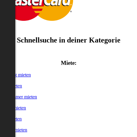
Schnellsuche in deiner Kategorie
Miete:
Wohnung mieten
Haus mieten
WG-Zimmer mieten
Garage mieten
Büro mieten
urzzeitmieten