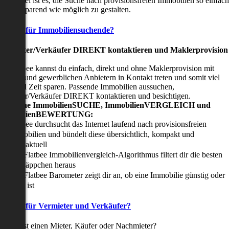
nser Ziel ist es, die Suche nach provisionsfreien Immobilien so einfach
nd zeitsparend wie möglich zu gestalten.
Vorteile für Immobiliensuchende?
Viermieter/Verkäufer DIREKT kontaktieren und Maklerprovision
sparen:
it Flatbee kannst du einfach, direkt und ohne Maklerprovision mit
rivaten und gewerblichen Anbietern in Kontakt treten und somit viel
eld und Zeit sparen. Passende Immobilien aussuchen,
ermieter/Verkäufer DIREKT kontaktieren und besichtigen.
All-in-one ImmobilienSUCHE, ImmobilienVERGLEICH und
ImmobilienBEWERTUNG:
Flatbee durchsucht das Internet laufend nach provisionsfreien
Immobilien und bündelt diese übersichtlich, kompakt und
tagesaktuell
Der Flatbee Immobilienvergleich-Algorithmus filtert dir die besten
Schnäppchen heraus
Der Flatbee Barometer zeigt dir an, ob eine Immobilie günstig oder
teuer ist
Vorteile für Vermieter und Verkäufer?
u suchst einen Mieter, Käufer oder Nachmieter?