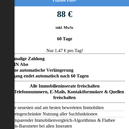
Flatbee Plus+
88 €
inkl. MwSt.
60 Tage
Nur
1.47
€ pro Tag!
• Einmalige Zahlung
• KEIN Abo
• Keine automatische Verlängerung
• Zugang endet automatisch nach 60 Tagen
Alle Immobilieninserate freischalten
Alle Telefonnummern, E-Mails, Kontaktformulare & Quellen
freischalten
Alle neuesten und am besten bewerteten Immobilien
Uneingeschränkte Nutzung aller Suchfunktionen
Zeitsparender Immobilienvergleich-Algorithmus & Flatbee
Preis-Barometer bei allen Inseraten