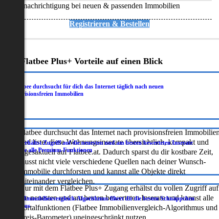
Benachrichtigung bei neuen & passenden Immobilien
Registrieren & Bestellen
Deine Flatbee Plus+ Vorteile auf einen Blick
Flatbee durchsucht für dich das Internet täglich nach neuen
.
provisionsfreien Immobilien
Flatbee durchsucht das Internet nach provisionsfreien Immobilie
und listet diese Wohnungsinserate übersichtlich, kompakt und
Du erhältst Zugriff auf die neuesten und am besten bewerteten Inserate
.
sowie alle Premium-Funktionen
tagesaktuell auf Flatbee.at. Dadurch sparst du dir kostbare Zeit,
musst nicht viele verschiedene Quellen nach deiner Wunsch-
Immobilie durchforsten und kannst alle Objekte direkt
miteinander vergleichen.
Nur mit dem Flatbee Plus+ Zugang erhältst du vollen Zugriff auf
die neuesten und am besten bewerteten Inserate und kannst alle
Der Immobilienvergleich-Algorithmus filtert dir die besten Schnäppchen
.
heraus
Portalfunktionen (Flatbee Immobilienvergleich-Algorithmus und
Preis-Barometer) uneingeschränkt nutzen.