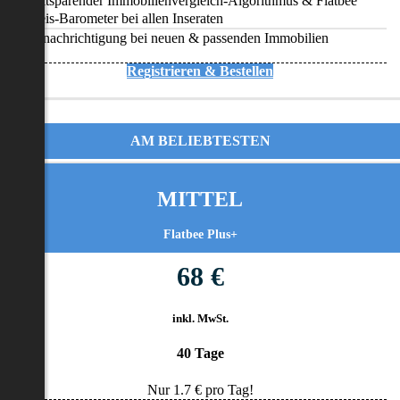
Zeitsparender Immobilienvergleich-Algorithmus & Flatbee
Preis-Barometer bei allen Inseraten
Benachrichtigung bei neuen & passenden Immobilien
Registrieren & Bestellen
AM BELIEBTESTEN
MITTEL
Flatbee Plus+
68 €
inkl. MwSt.
40 Tage
Nur
1.7
€ pro Tag!