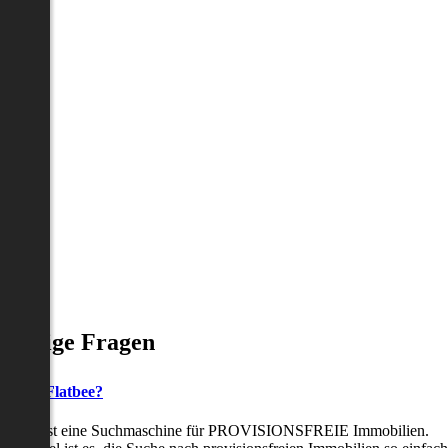
Häufige Fragen
as ist Flatbee?
Flatbee ist eine Suchmaschine für PROVISIONSFREIE Immobilien.