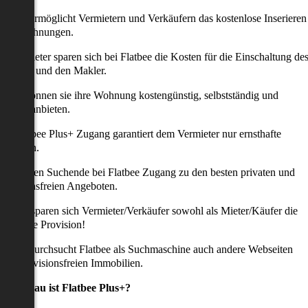
latbee ermöglicht Vermietern und Verkäufern das kostenlose Inserieren
ihrer Wohnungen.
ie Anbieter sparen sich bei Flatbee die Kosten für die Einschaltung de
nserates und den Makler.
aher können sie ihre Wohnung kostengünstig, selbstständig und
ffektiv anbieten.
er Flatbee Plus+ Zugang garantiert dem Vermieter nur ernsthafte
Anfragen.
o erhalten Suchende bei Flatbee Zugang zu den besten privaten und
rovisionsfreien Angeboten.
ei uns sparen sich Vermieter/Verkäufer sowohl als Mieter/Käufer die
omplette Provision!
udem durchsucht Flatbee als Suchmaschine auch andere Webseiten
ach provisionsfreien Immobilien.
Was genau ist Flatbee Plus+?