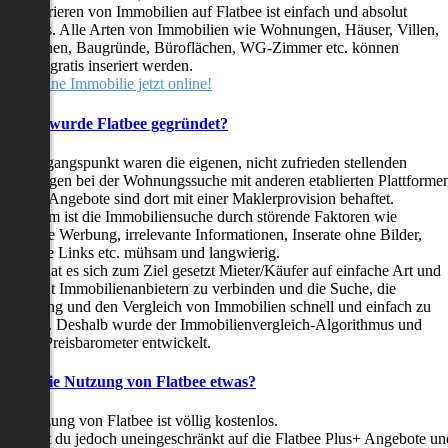
as Inserieren von Immobilien auf Flatbee ist einfach und absolut
ostenlos. Alle Arten von Immobilien wie Wohnungen, Häuser, Villen,
arkflächen, Baugründe, Büroflächen, WG-Zimmer etc. können
ederzeit gratis inseriert werden.
telle deine Immobilie jetzt online!
Warum wurde Flatbee gegründet?
er Ausgangspunkt waren die eigenen, nicht zufrieden stellenden
rfahrungen bei der Wohnungssuche mit anderen etablierten Plattforme
ast alle Angebote sind dort mit einer Maklerprovision behaftet.
ußerdem ist die Immobiliensuche durch störende Faktoren wie
linkende Werbung, irrelevante Informationen, Inserate ohne Bilder,
nzählige Links etc. mühsam und langwierig.
latbee hat es sich zum Ziel gesetzt Mieter/Käufer auf einfache Art und
eise mit Immobilienanbietern zu verbinden und die Suche, die
ewertung und den Vergleich von Immobilien schnell und einfach zu
estalten. Deshalb wurde der Immobilienvergleich-Algorithmus und
latbee-Preisbarometer entwickelt.
Kostet die Nutzung von Flatbee etwas?
ie Nutzung von Flatbee ist völlig kostenlos.
öchtest du jedoch uneingeschränkt auf die Flatbee Plus+ Angebote un