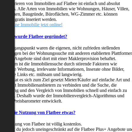
as Inserieren von Immobilien auf Flatbee ist einfach und absolut
ostenlos. Alle Arten von Immobilien wie Wohnungen, Häuser, Villen,
arkflächen, Baugründe, Büroflächen, WG-Zimmer etc. können
ederzeit gratis inseriert werden.
telle deine Immobilie jetzt online!
Warum wurde Flatbee gegründet?
er Ausgangspunkt waren die eigenen, nicht zufrieden stellenden
rfahrungen bei der Wohnungssuche mit anderen etablierten Plattforme
ast alle Angebote sind dort mit einer Maklerprovision behaftet.
ußerdem ist die Immobiliensuche durch störende Faktoren wie
linkende Werbung, irrelevante Informationen, Inserate ohne Bilder,
nzählige Links etc. mühsam und langwierig.
latbee hat es sich zum Ziel gesetzt Mieter/Käufer auf einfache Art und
eise mit Immobilienanbietern zu verbinden und die Suche, die
ewertung und den Vergleich von Immobilien schnell und einfach zu
estalten. Deshalb wurde der Immobilienvergleich-Algorithmus und
latbee-Preisbarometer entwickelt.
Kostet die Nutzung von Flatbee etwas?
ie Nutzung von Flatbee ist völlig kostenlos.
öchtest du jedoch uneingeschränkt auf die Flatbee Plus+ Angebote un