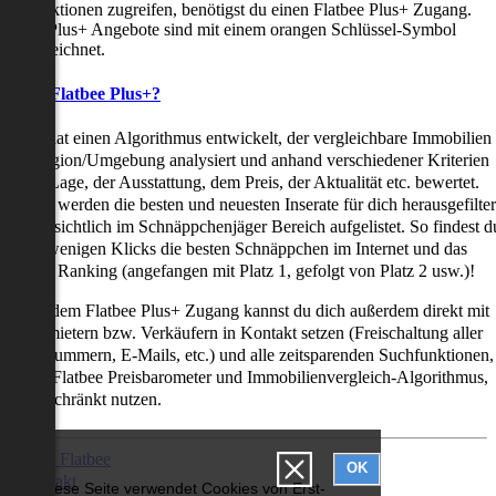
uchfunktionen zugreifen, benötigst du einen Flatbee Plus+ Zugang.
latbee Plus+ Angebote sind mit einem orangen Schlüssel-Symbol
ekennzeichnet.
as ist Flatbee Plus+?
latbee hat einen Algorithmus entwickelt, der vergleichbare Immobilien
iner Region/Umgebung analysiert und anhand verschiedener Kriterien
ie der Lage, der Ausstattung, dem Preis, der Aktualität etc. bewertet.
adurch werden die besten und neuesten Inserate für dich herausgefilter
nd übersichtlich im Schnäppchenjäger Bereich aufgelistet. So findest d
it nur wenigen Klicks die besten Schnäppchen im Internet und das
ogar als Ranking (angefangen mit Platz 1, gefolgt von Platz 2 usw.)!
ur mit dem Flatbee Plus+ Zugang kannst du dich außerdem direkt mit
en Vermietern bzw. Verkäufern in Kontakt setzen (Freischaltung aller
elefonnummern, E-Mails, etc.) und alle zeitsparenden Suchfunktionen,
ie den Flatbee Preisbarometer und Immobilienvergleich-Algorithmus,
neingeschränkt nutzen.
Über Flatbee
OK
Kontakt
Diese Seite verwendet Cookies von Erst-