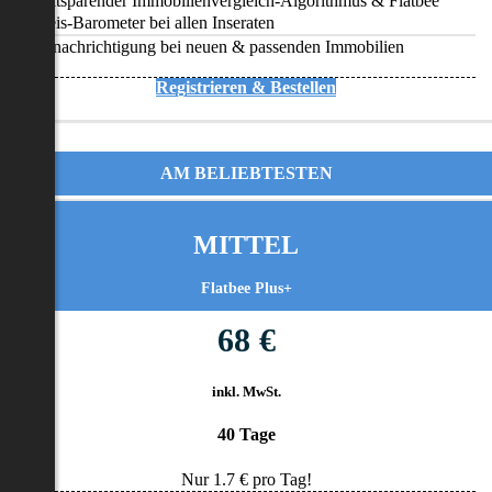
Zeitsparender Immobilienvergleich-Algorithmus & Flatbee
Preis-Barometer bei allen Inseraten
Benachrichtigung bei neuen & passenden Immobilien
Registrieren & Bestellen
AM BELIEBTESTEN
MITTEL
Flatbee Plus+
68 €
inkl. MwSt.
40 Tage
Nur
1.7
€ pro Tag!