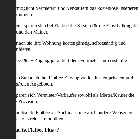
latbee ermöglicht Vermietern und Verkäufern das kostenlose Inserieren
ihrer Wohnungen.
ie Anbieter sparen sich bei Flatbee die Kosten für die Einschaltung de
nserates und den Makler.
aher können sie ihre Wohnung kostengünstig, selbstständig und
ffektiv anbieten.
er Flatbee Plus+ Zugang garantiert dem Vermieter nur ernsthafte
Anfragen.
o erhalten Suchende bei Flatbee Zugang zu den besten privaten und
rovisionsfreien Angeboten.
ei uns sparen sich Vermieter/Verkäufer sowohl als Mieter/Käufer die
omplette Provision!
udem durchsucht Flatbee als Suchmaschine auch andere Webseiten
ach provisionsfreien Immobilien.
Was genau ist Flatbee Plus+?