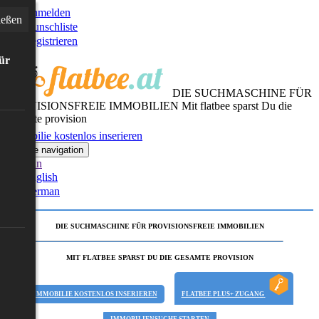
Anmelden
ießen
Wunschliste
Registrieren
für
DIE SUCHMASCHINE FÜR
PROVISIONSFREIE IMMOBILIEN
Mit flatbee sparst Du die
gesamte provision
Immobilie kostenlos inserieren
Toggle navigation
German
English
German
DIE SUCHMASCHINE FÜR PROVISIONSFREIE IMMOBILIEN
MIT FLATBEE SPARST DU DIE GESAMTE PROVISION
IMMOBILIE KOSTENLOS INSERIEREN
FLATBEE PLUS+ ZUGANG