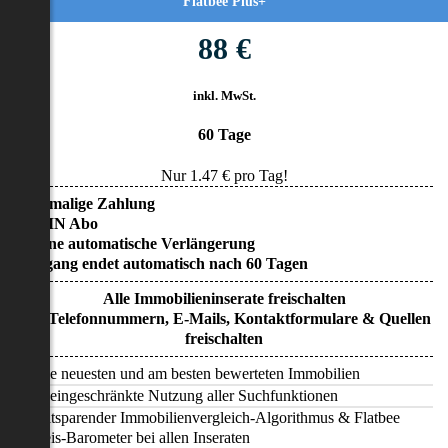
Flatbee Plus+
88 €
inkl. MwSt.
60 Tage
Nur
1.47
€ pro Tag!
• Einmalige Zahlung
• KEIN Abo
• Keine automatische Verlängerung
• Zugang endet automatisch nach 60 Tagen
Alle Immobilieninserate freischalten
Alle Telefonnummern, E-Mails, Kontaktformulare & Quellen
freischalten
Alle neuesten und am besten bewerteten Immobilien
Uneingeschränkte Nutzung aller Suchfunktionen
Zeitsparender Immobilienvergleich-Algorithmus & Flatbee
Preis-Barometer bei allen Inseraten