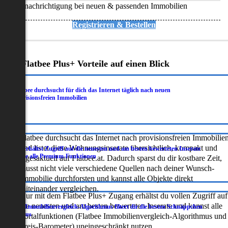
Benachrichtigung bei neuen & passenden Immobilien
Registrieren & Bestellen
Deine Flatbee Plus+ Vorteile auf einen Blick
Flatbee durchsucht für dich das Internet täglich nach neuen
.
provisionsfreien Immobilien
Flatbee durchsucht das Internet nach provisionsfreien Immobilie
und listet diese Wohnungsinserate übersichtlich, kompakt und
Du erhältst Zugriff auf die neuesten und am besten bewerteten Inserate
.
sowie alle Premium-Funktionen
tagesaktuell auf Flatbee.at. Dadurch sparst du dir kostbare Zeit,
musst nicht viele verschiedene Quellen nach deiner Wunsch-
Immobilie durchforsten und kannst alle Objekte direkt
miteinander vergleichen.
Nur mit dem Flatbee Plus+ Zugang erhältst du vollen Zugriff auf
die neuesten und am besten bewerteten Inserate und kannst alle
Der Immobilienvergleich-Algorithmus filtert dir die besten Schnäppchen
.
heraus
Portalfunktionen (Flatbee Immobilienvergleich-Algorithmus und
Preis-Barometer) uneingeschränkt nutzen.