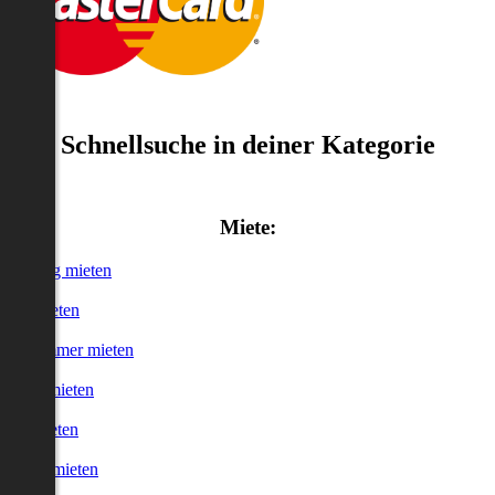
Schnellsuche in deiner Kategorie
Miete:
Wohnung mieten
Haus mieten
WG-Zimmer mieten
Garage mieten
Büro mieten
urzzeitmieten