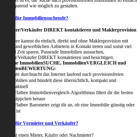
nser Ziel ist es, die Suche nach provisionsfreien Immobilien so einfach
nd zeitsparend wie möglich zu gestalten.
Vorteile für Immobiliensuchende?
Viermieter/Verkäufer DIREKT kontaktieren und Maklerprovision
sparen:
it Flatbee kannst du einfach, direkt und ohne Maklerprovision mit
rivaten und gewerblichen Anbietern in Kontakt treten und somit viel
eld und Zeit sparen. Passende Immobilien aussuchen,
ermieter/Verkäufer DIREKT kontaktieren und besichtigen.
All-in-one ImmobilienSUCHE, ImmobilienVERGLEICH und
ImmobilienBEWERTUNG:
Flatbee durchsucht das Internet laufend nach provisionsfreien
Immobilien und bündelt diese übersichtlich, kompakt und
tagesaktuell
Der Flatbee Immobilienvergleich-Algorithmus filtert dir die besten
Schnäppchen heraus
Der Flatbee Barometer zeigt dir an, ob eine Immobilie günstig oder
teuer ist
Vorteile für Vermieter und Verkäufer?
u suchst einen Mieter, Käufer oder Nachmieter?