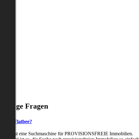
Häufige Fragen
as ist Flatbee?
Flatbee ist eine Suchmaschine für PROVISIONSFREIE Immobilien.