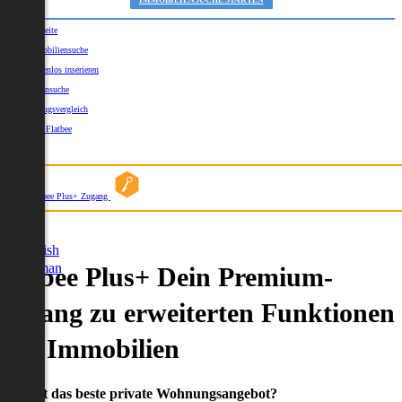
IMMOBILIENSUCHE STARTEN
Startseite
Immobiliensuche
Kostenlos inserieren
Kartensuche
Umzugsvergleich
Über Flatbee
Blog
Flatbee Plus+ Zugang
German
English
German
Flatbee Plus+ Dein Premium-
Zugang zu erweiterten Funktionen
und Immobilien
Du willst das beste private Wohnungsangebot?