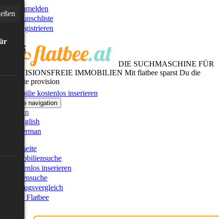
Anmelden
ießen
Wunschliste
Registrieren
für
DIE SUCHMASCHINE FÜR
PROVISIONSFREIE IMMOBILIEN
Mit flatbee sparst Du die
gesamte provision
Immobilie kostenlos inserieren
Toggle navigation
German
English
German
Startseite
Immobiliensuche
Kostenlos inserieren
Kartensuche
Umzugsvergleich
Über Flatbee
Blog