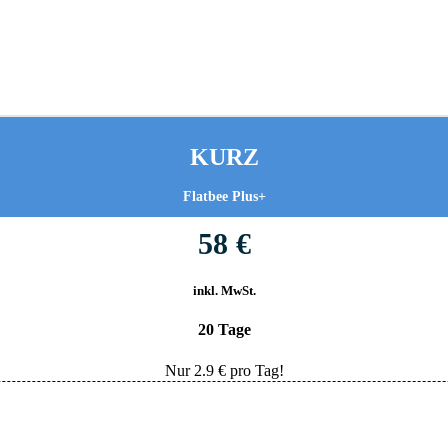
KURZ
Flatbee Plus+
58 €
inkl. MwSt.
20 Tage
Nur
2.9
€ pro Tag!