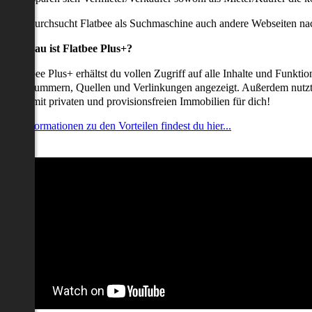
udem durchsucht Flatbee als Suchmaschine auch andere Webseiten nac
Was genau ist Flatbee Plus+?
it Flatbee Plus+ erhältst du vollen Zugriff auf alle Inhalte und Funkt
elefonnummern, Quellen und Verlinkungen angezeigt. Außerdem nutzt d
nserate mit privaten und provisionsfreien Immobilien für dich!
ehr Informationen zu den Vorteilen findest du hier...