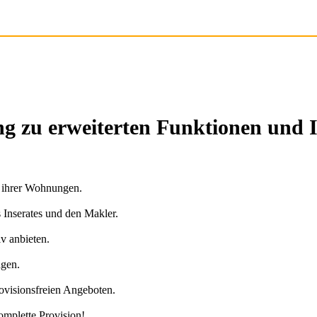
g zu erweiterten Funktionen und 
n ihrer Wohnungen.
s Inserates und den Makler.
v anbieten.
agen.
ovisionsfreien Angeboten.
omplette Provision!