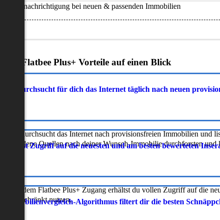
Benachrichtigung bei neuen & passenden Immobilien
Deine Flatbee Plus+ Vorteile auf einen Blick
atbee durchsucht für dich das Internet täglich nach neuen provisi
latbee durchsucht das Internet nach provisionsfreien Immobilien und lis
erschiedene Quellen nach deiner Wunsch-Immobilie durchforsten und ka
 erhältst Zugriff auf die neuesten und am besten bewerteten Inse
ur mit dem Flatbee Plus+ Zugang erhältst du vollen Zugriff auf die ne
neingeschränkt nutzen.
r Immobilienvergleich-Algorithmus filtert dir die besten Schnäpp