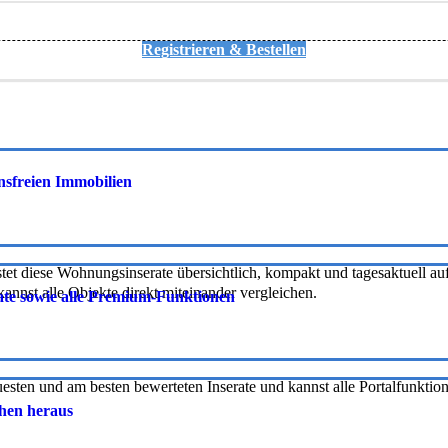
Registrieren & Bestellen
onsfreien Immobilien
tet diese Wohnungsinserate übersichtlich, kompakt und tagesaktuell auf 
nnst alle Objekte direkt miteinander vergleichen.
rate sowie alle Premium-Funktionen
uesten und am besten bewerteten Inserate und kannst alle Portalfunkti
chen heraus