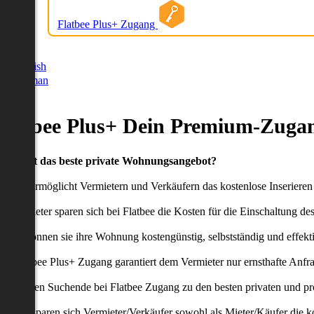
Flatbee Plus+ Zugang
German
English
German
Flatbee Plus+ Dein Premium-Zugan
Du willst das beste private Wohnungsangebot?
latbee ermöglicht Vermietern und Verkäufern das kostenlose Inseriere
ie Anbieter sparen sich bei Flatbee die Kosten für die Einschaltung de
aher können sie ihre Wohnung kostengünstig, selbstständig und effekti
er Flatbee Plus+ Zugang garantiert dem Vermieter nur ernsthafte Anfr
o erhalten Suchende bei Flatbee Zugang zu den besten privaten und pr
ei uns sparen sich Vermieter/Verkäufer sowohl als Mieter/Käufer die k