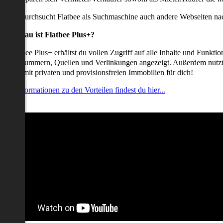
udem durchsucht Flatbee als Suchmaschine auch andere Webseiten nac
Was genau ist Flatbee Plus+?
it Flatbee Plus+ erhältst du vollen Zugriff auf alle Inhalte und Funkt
elefonnummern, Quellen und Verlinkungen angezeigt. Außerdem nutzt d
nserate mit privaten und provisionsfreien Immobilien für dich!
ehr Informationen zu den Vorteilen findest du hier...