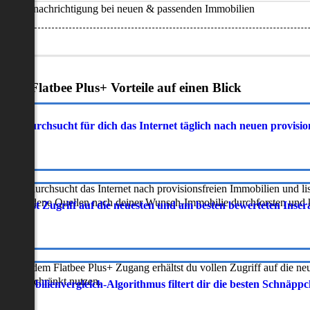
Benachrichtigung bei neuen & passenden Immobilien
Deine Flatbee Plus+ Vorteile auf einen Blick
atbee durchsucht für dich das Internet täglich nach neuen provisi
latbee durchsucht das Internet nach provisionsfreien Immobilien und lis
erschiedene Quellen nach deiner Wunsch-Immobilie durchforsten und ka
 erhältst Zugriff auf die neuesten und am besten bewerteten Inse
ur mit dem Flatbee Plus+ Zugang erhältst du vollen Zugriff auf die ne
neingeschränkt nutzen.
r Immobilienvergleich-Algorithmus filtert dir die besten Schnäpp