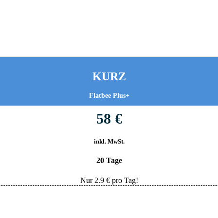
KURZ
Flatbee Plus+
58 €
inkl. MwSt.
20 Tage
Nur
2.9
€ pro Tag!