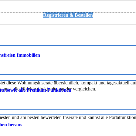
Registrieren & Bestellen
onsfreien Immobilien
tet diese Wohnungsinserate übersichtlich, kompakt und tagesaktuell auf 
nnst alle Objekte direkt miteinander vergleichen.
rate sowie alle Premium-Funktionen
uesten und am besten bewerteten Inserate und kannst alle Portalfunkti
chen heraus