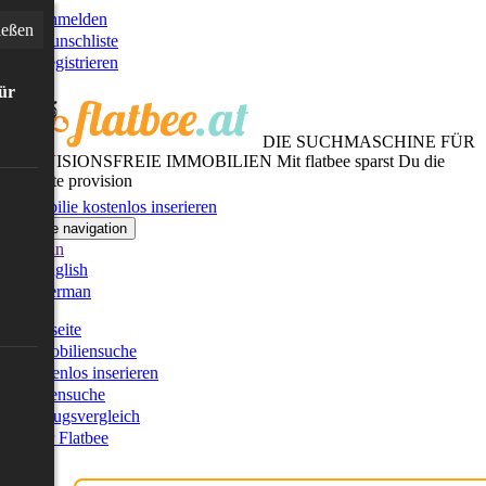
Anmelden
ießen
Wunschliste
Registrieren
für
DIE SUCHMASCHINE FÜR
PROVISIONSFREIE IMMOBILIEN
Mit flatbee sparst Du die
gesamte provision
Immobilie kostenlos inserieren
Toggle navigation
German
English
German
Startseite
Immobiliensuche
Kostenlos inserieren
Kartensuche
Umzugsvergleich
Über Flatbee
Blog