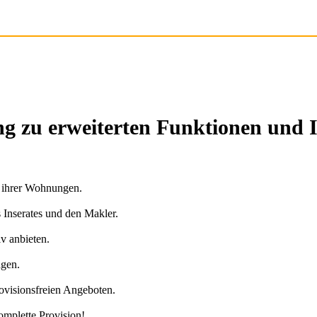
g zu erweiterten Funktionen und 
n ihrer Wohnungen.
s Inserates und den Makler.
v anbieten.
agen.
ovisionsfreien Angeboten.
omplette Provision!