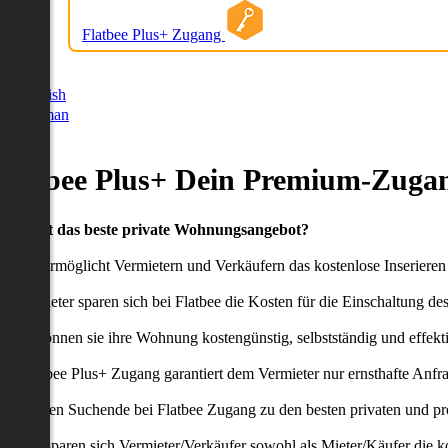
Flatbee Plus+ Zugang
German
English
German
Flatbee Plus+ Dein Premium-Zugan
Du willst das beste private Wohnungsangebot?
latbee ermöglicht Vermietern und Verkäufern das kostenlose Inseriere
ie Anbieter sparen sich bei Flatbee die Kosten für die Einschaltung de
aher können sie ihre Wohnung kostengünstig, selbstständig und effekti
er Flatbee Plus+ Zugang garantiert dem Vermieter nur ernsthafte Anfr
o erhalten Suchende bei Flatbee Zugang zu den besten privaten und pr
ei uns sparen sich Vermieter/Verkäufer sowohl als Mieter/Käufer die k