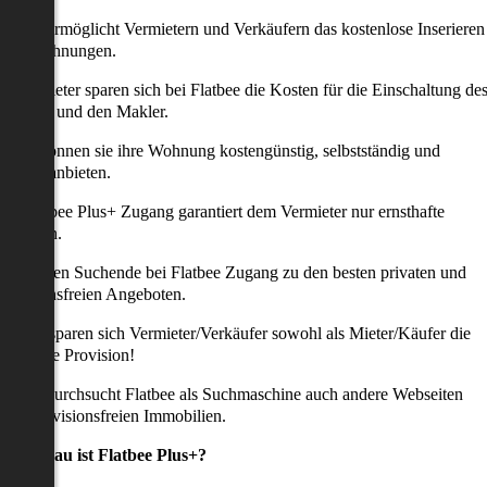
latbee ermöglicht Vermietern und Verkäufern das kostenlose Inserieren
ihrer Wohnungen.
ie Anbieter sparen sich bei Flatbee die Kosten für die Einschaltung de
nserates und den Makler.
aher können sie ihre Wohnung kostengünstig, selbstständig und
ffektiv anbieten.
er Flatbee Plus+ Zugang garantiert dem Vermieter nur ernsthafte
Anfragen.
o erhalten Suchende bei Flatbee Zugang zu den besten privaten und
rovisionsfreien Angeboten.
ei uns sparen sich Vermieter/Verkäufer sowohl als Mieter/Käufer die
omplette Provision!
udem durchsucht Flatbee als Suchmaschine auch andere Webseiten
ach provisionsfreien Immobilien.
Was genau ist Flatbee Plus+?