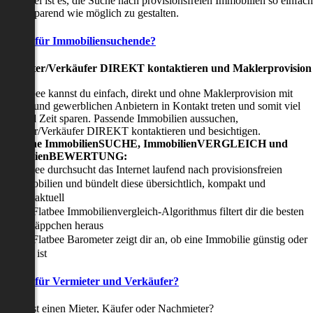
nser Ziel ist es, die Suche nach provisionsfreien Immobilien so einfach
nd zeitsparend wie möglich zu gestalten.
Vorteile für Immobiliensuchende?
Viermieter/Verkäufer DIREKT kontaktieren und Maklerprovision
sparen:
it Flatbee kannst du einfach, direkt und ohne Maklerprovision mit
rivaten und gewerblichen Anbietern in Kontakt treten und somit viel
eld und Zeit sparen. Passende Immobilien aussuchen,
ermieter/Verkäufer DIREKT kontaktieren und besichtigen.
All-in-one ImmobilienSUCHE, ImmobilienVERGLEICH und
ImmobilienBEWERTUNG:
Flatbee durchsucht das Internet laufend nach provisionsfreien
Immobilien und bündelt diese übersichtlich, kompakt und
tagesaktuell
Der Flatbee Immobilienvergleich-Algorithmus filtert dir die besten
Schnäppchen heraus
Der Flatbee Barometer zeigt dir an, ob eine Immobilie günstig oder
teuer ist
Vorteile für Vermieter und Verkäufer?
u suchst einen Mieter, Käufer oder Nachmieter?