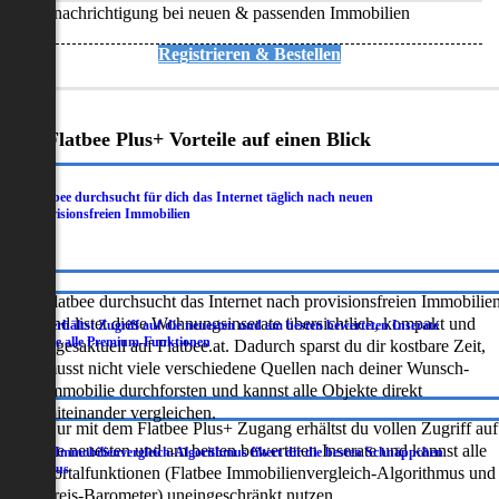
Benachrichtigung bei neuen & passenden Immobilien
Registrieren & Bestellen
Deine Flatbee Plus+ Vorteile auf einen Blick
Flatbee durchsucht für dich das Internet täglich nach neuen
.
provisionsfreien Immobilien
Flatbee durchsucht das Internet nach provisionsfreien Immobilie
und listet diese Wohnungsinserate übersichtlich, kompakt und
Du erhältst Zugriff auf die neuesten und am besten bewerteten Inserate
.
sowie alle Premium-Funktionen
tagesaktuell auf Flatbee.at. Dadurch sparst du dir kostbare Zeit,
musst nicht viele verschiedene Quellen nach deiner Wunsch-
Immobilie durchforsten und kannst alle Objekte direkt
miteinander vergleichen.
Nur mit dem Flatbee Plus+ Zugang erhältst du vollen Zugriff auf
die neuesten und am besten bewerteten Inserate und kannst alle
Der Immobilienvergleich-Algorithmus filtert dir die besten Schnäppchen
.
heraus
Portalfunktionen (Flatbee Immobilienvergleich-Algorithmus und
Preis-Barometer) uneingeschränkt nutzen.