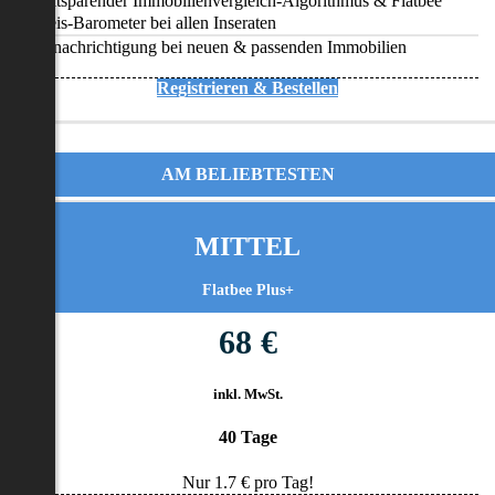
Zeitsparender Immobilienvergleich-Algorithmus & Flatbee
Preis-Barometer bei allen Inseraten
Benachrichtigung bei neuen & passenden Immobilien
Registrieren & Bestellen
AM BELIEBTESTEN
MITTEL
Flatbee Plus+
68 €
inkl. MwSt.
40 Tage
Nur
1.7
€ pro Tag!