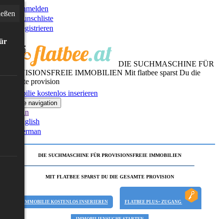
Anmelden
ießen
Wunschliste
Registrieren
für
DIE SUCHMASCHINE FÜR
PROVISIONSFREIE IMMOBILIEN
Mit flatbee sparst Du die
gesamte provision
Immobilie kostenlos inserieren
Toggle navigation
German
English
German
DIE SUCHMASCHINE FÜR PROVISIONSFREIE IMMOBILIEN
MIT FLATBEE SPARST DU DIE GESAMTE PROVISION
IMMOBILIE KOSTENLOS INSERIEREN
FLATBEE PLUS+ ZUGANG