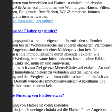
as Inserieren von Immobilien auf Flatbee ist einfach und absolut
ostenlos. Alle Arten von Immobilien wie Wohnungen, Häuser, Villen,
arkflächen, Baugründe, Büroflächen, WG-Zimmer etc. können
ederzeit gratis inseriert werden.
telle deine Immobilie jetzt online!
Warum wurde Flatbee gegründet?
er Ausgangspunkt waren die eigenen, nicht zufrieden stellenden
rfahrungen bei der Wohnungssuche mit anderen etablierten Plattforme
ast alle Angebote sind dort mit einer Maklerprovision behaftet.
ußerdem ist die Immobiliensuche durch störende Faktoren wie
linkende Werbung, irrelevante Informationen, Inserate ohne Bilder,
nzählige Links etc. mühsam und langwierig.
latbee hat es sich zum Ziel gesetzt Mieter/Käufer auf einfache Art und
eise mit Immobilienanbietern zu verbinden und die Suche, die
ewertung und den Vergleich von Immobilien schnell und einfach zu
estalten. Deshalb wurde der Immobilienvergleich-Algorithmus und
latbee-Preisbarometer entwickelt.
Kostet die Nutzung von Flatbee etwas?
ie Nutzung von Flatbee ist völlig kostenlos.
öchtest du jedoch uneingeschränkt auf die Flatbee Plus+ Angebote un