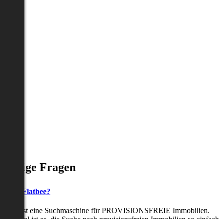
Häufige Fragen
as ist Flatbee?
Flatbee ist eine Suchmaschine für PROVISIONSFREIE Immobilien.