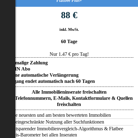
Flatbee Plus+
88 €
inkl. MwSt.
60 Tage
Nur
1.47
€ pro Tag!
• Einmalige Zahlung
• KEIN Abo
• Keine automatische Verlängerung
• Zugang endet automatisch nach 60 Tagen
Alle Immobilieninserate freischalten
Alle Telefonnummern, E-Mails, Kontaktformulare & Quellen
freischalten
Alle neuesten und am besten bewerteten Immobilien
Uneingeschränkte Nutzung aller Suchfunktionen
Zeitsparender Immobilienvergleich-Algorithmus & Flatbee
Preis-Barometer bei allen Inseraten