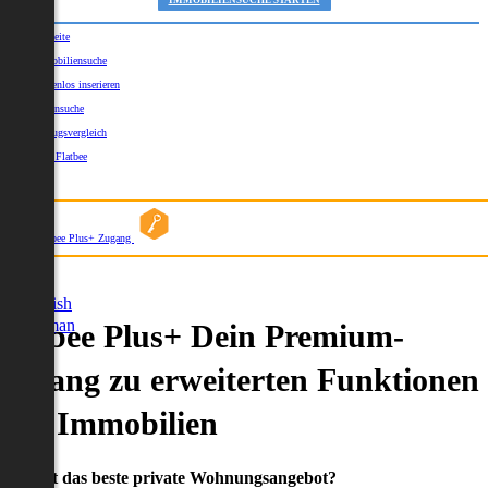
IMMOBILIENSUCHE STARTEN
Startseite
Immobiliensuche
Kostenlos inserieren
Kartensuche
Umzugsvergleich
Über Flatbee
Blog
Flatbee Plus+ Zugang
German
English
German
Flatbee Plus+ Dein Premium-
Zugang zu erweiterten Funktionen
und Immobilien
Du willst das beste private Wohnungsangebot?