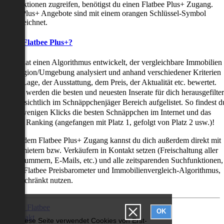
uchfunktionen zugreifen, benötigst du einen Flatbee Plus+ Zugang.
latbee Plus+ Angebote sind mit einem orangen Schlüssel-Symbol
ekennzeichnet.
as ist Flatbee Plus+?
latbee hat einen Algorithmus entwickelt, der vergleichbare Immobilien
iner Region/Umgebung analysiert und anhand verschiedener Kriterien
ie der Lage, der Ausstattung, dem Preis, der Aktualität etc. bewertet.
adurch werden die besten und neuesten Inserate für dich herausgefilter
nd übersichtlich im Schnäppchenjäger Bereich aufgelistet. So findest d
it nur wenigen Klicks die besten Schnäppchen im Internet und das
ogar als Ranking (angefangen mit Platz 1, gefolgt von Platz 2 usw.)!
ur mit dem Flatbee Plus+ Zugang kannst du dich außerdem direkt mit
en Vermietern bzw. Verkäufern in Kontakt setzen (Freischaltung aller
elefonnummern, E-Mails, etc.) und alle zeitsparenden Suchfunktionen,
ie den Flatbee Preisbarometer und Immobilienvergleich-Algorithmus,
neingeschränkt nutzen.
Über Flatbee
OK
Kontakt
Diese Seite verwendet Cookies von Erst-