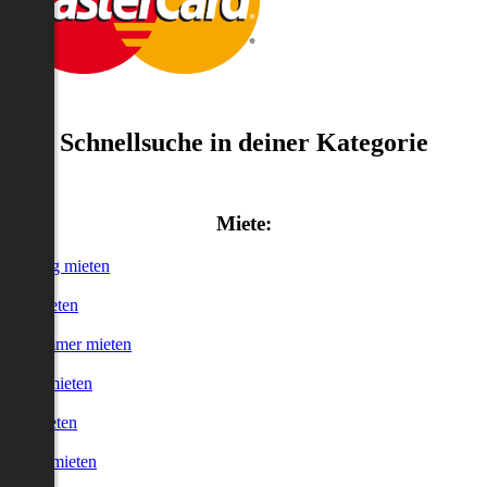
Schnellsuche in deiner Kategorie
Miete:
Wohnung mieten
Haus mieten
WG-Zimmer mieten
Garage mieten
Büro mieten
urzzeitmieten