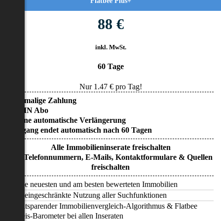
Flatbee Plus+
88 €
inkl. MwSt.
60 Tage
Nur
1.47
€ pro Tag!
• Einmalige Zahlung
• KEIN Abo
• Keine automatische Verlängerung
• Zugang endet automatisch nach 60 Tagen
Alle Immobilieninserate freischalten
Alle Telefonnummern, E-Mails, Kontaktformulare & Quellen
freischalten
Alle neuesten und am besten bewerteten Immobilien
Uneingeschränkte Nutzung aller Suchfunktionen
Zeitsparender Immobilienvergleich-Algorithmus & Flatbee
Preis-Barometer bei allen Inseraten