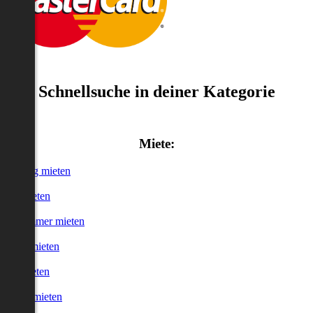
Schnellsuche in deiner Kategorie
Miete:
Wohnung mieten
Haus mieten
WG-Zimmer mieten
Garage mieten
Büro mieten
urzzeitmieten