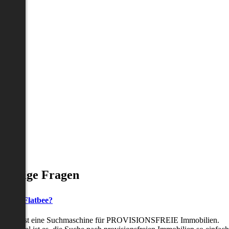
Häufige Fragen
as ist Flatbee?
Flatbee ist eine Suchmaschine für PROVISIONSFREIE Immobilien.