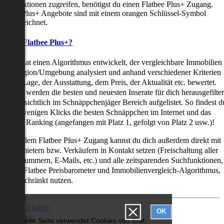
uchfunktionen zugreifen, benötigst du einen Flatbee Plus+ Zugang.
latbee Plus+ Angebote sind mit einem orangen Schlüssel-Symbol
ekennzeichnet.
as ist Flatbee Plus+?
latbee hat einen Algorithmus entwickelt, der vergleichbare Immobilien
iner Region/Umgebung analysiert und anhand verschiedener Kriterien
ie der Lage, der Ausstattung, dem Preis, der Aktualität etc. bewertet.
adurch werden die besten und neuesten Inserate für dich herausgefilter
nd übersichtlich im Schnäppchenjäger Bereich aufgelistet. So findest d
it nur wenigen Klicks die besten Schnäppchen im Internet und das
ogar als Ranking (angefangen mit Platz 1, gefolgt von Platz 2 usw.)!
ur mit dem Flatbee Plus+ Zugang kannst du dich außerdem direkt mit
en Vermietern bzw. Verkäufern in Kontakt setzen (Freischaltung aller
elefonnummern, E-Mails, etc.) und alle zeitsparenden Suchfunktionen,
ie den Flatbee Preisbarometer und Immobilienvergleich-Algorithmus,
neingeschränkt nutzen.
Über Flatbee
OK
Kontakt
Diese Seite verwendet Cookies von Erst-