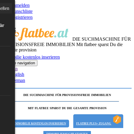
Anmelden
ießen
Wunschliste
Registrieren
für
DIE SUCHMASCHINE FÜR
PROVISIONSFREIE IMMOBILIEN
Mit flatbee sparst Du die
gesamte provision
Immobilie kostenlos inserieren
Toggle navigation
German
English
German
DIE SUCHMASCHINE FÜR PROVISIONSFREIE IMMOBILIEN
MIT FLATBEE SPARST DU DIE GESAMTE PROVISION
IMMOBILIE KOSTENLOS INSERIEREN
FLATBEE PLUS+ ZUGANG