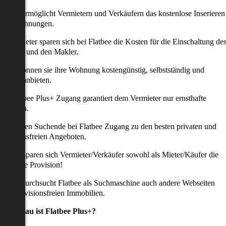
latbee ermöglicht Vermietern und Verkäufern das kostenlose Inserieren
ihrer Wohnungen.
ie Anbieter sparen sich bei Flatbee die Kosten für die Einschaltung de
nserates und den Makler.
aher können sie ihre Wohnung kostengünstig, selbstständig und
ffektiv anbieten.
er Flatbee Plus+ Zugang garantiert dem Vermieter nur ernsthafte
Anfragen.
o erhalten Suchende bei Flatbee Zugang zu den besten privaten und
rovisionsfreien Angeboten.
ei uns sparen sich Vermieter/Verkäufer sowohl als Mieter/Käufer die
omplette Provision!
udem durchsucht Flatbee als Suchmaschine auch andere Webseiten
ach provisionsfreien Immobilien.
Was genau ist Flatbee Plus+?