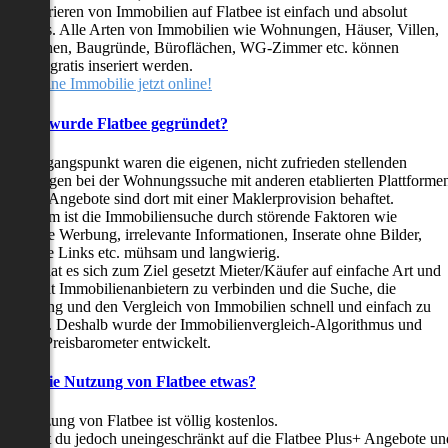
as Inserieren von Immobilien auf Flatbee ist einfach und absolut
ostenlos. Alle Arten von Immobilien wie Wohnungen, Häuser, Villen,
arkflächen, Baugründe, Büroflächen, WG-Zimmer etc. können
ederzeit gratis inseriert werden.
telle deine Immobilie jetzt online!
Warum wurde Flatbee gegründet?
er Ausgangspunkt waren die eigenen, nicht zufrieden stellenden
rfahrungen bei der Wohnungssuche mit anderen etablierten Plattforme
ast alle Angebote sind dort mit einer Maklerprovision behaftet.
ußerdem ist die Immobiliensuche durch störende Faktoren wie
linkende Werbung, irrelevante Informationen, Inserate ohne Bilder,
nzählige Links etc. mühsam und langwierig.
latbee hat es sich zum Ziel gesetzt Mieter/Käufer auf einfache Art und
eise mit Immobilienanbietern zu verbinden und die Suche, die
ewertung und den Vergleich von Immobilien schnell und einfach zu
estalten. Deshalb wurde der Immobilienvergleich-Algorithmus und
latbee-Preisbarometer entwickelt.
Kostet die Nutzung von Flatbee etwas?
ie Nutzung von Flatbee ist völlig kostenlos.
öchtest du jedoch uneingeschränkt auf die Flatbee Plus+ Angebote un