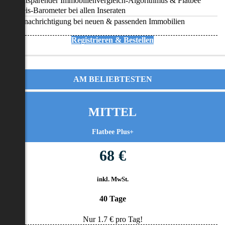
Zeitsparender Immobilienvergleich-Algorithmus & Flatbee
Preis-Barometer bei allen Inseraten
Benachrichtigung bei neuen & passenden Immobilien
Registrieren & Bestellen
AM BELIEBTESTEN
MITTEL
Flatbee Plus+
68 €
inkl. MwSt.
40 Tage
Nur
1.7
€ pro Tag!