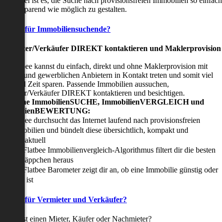
nser Ziel ist es, die Suche nach provisionsfreien Immobilien so einfach
nd zeitsparend wie möglich zu gestalten.
Vorteile für Immobiliensuchende?
Viermieter/Verkäufer DIREKT kontaktieren und Maklerprovision
sparen:
it Flatbee kannst du einfach, direkt und ohne Maklerprovision mit
rivaten und gewerblichen Anbietern in Kontakt treten und somit viel
eld und Zeit sparen. Passende Immobilien aussuchen,
ermieter/Verkäufer DIREKT kontaktieren und besichtigen.
All-in-one ImmobilienSUCHE, ImmobilienVERGLEICH und
ImmobilienBEWERTUNG:
Flatbee durchsucht das Internet laufend nach provisionsfreien
Immobilien und bündelt diese übersichtlich, kompakt und
tagesaktuell
Der Flatbee Immobilienvergleich-Algorithmus filtert dir die besten
Schnäppchen heraus
Der Flatbee Barometer zeigt dir an, ob eine Immobilie günstig oder
teuer ist
Vorteile für Vermieter und Verkäufer?
u suchst einen Mieter, Käufer oder Nachmieter?