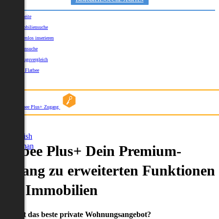
IMMOBILIENSUCHE STARTEN
Startseite
Immobiliensuche
Kostenlos inserieren
Kartensuche
Umzugsvergleich
Über Flatbee
Blog
Flatbee Plus+ Zugang
German
English
German
Flatbee Plus+ Dein Premium-
Zugang zu erweiterten Funktionen
und Immobilien
Du willst das beste private Wohnungsangebot?