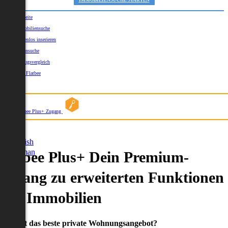
IMMOBILIENSUCHE STARTEN
Startseite
Immobiliensuche
Kostenlos inserieren
Kartensuche
Umzugsvergleich
Über Flatbee
Blog
Flatbee Plus+ Zugang
German
English
German
Flatbee Plus+ Dein Premium-
Zugang zu erweiterten Funktionen
und Immobilien
Du willst das beste private Wohnungsangebot?