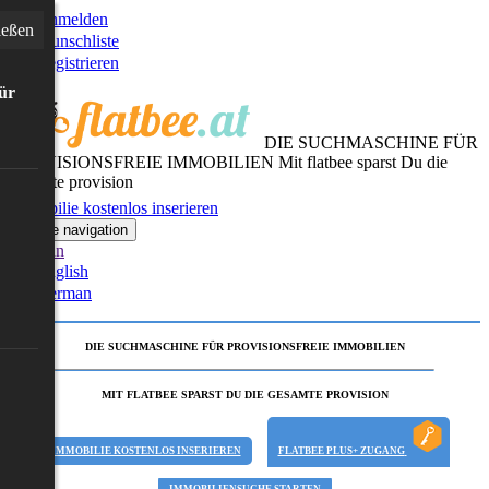
Anmelden
ießen
Wunschliste
Registrieren
für
DIE SUCHMASCHINE FÜR
PROVISIONSFREIE IMMOBILIEN
Mit flatbee sparst Du die
gesamte provision
Immobilie kostenlos inserieren
Toggle navigation
German
English
German
DIE SUCHMASCHINE FÜR PROVISIONSFREIE IMMOBILIEN
MIT FLATBEE SPARST DU DIE GESAMTE PROVISION
IMMOBILIE KOSTENLOS INSERIEREN
FLATBEE PLUS+ ZUGANG