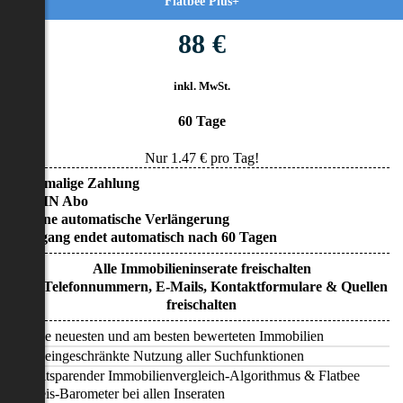
Flatbee Plus+
88 €
inkl. MwSt.
60 Tage
Nur
1.47
€ pro Tag!
• Einmalige Zahlung
• KEIN Abo
• Keine automatische Verlängerung
• Zugang endet automatisch nach 60 Tagen
Alle Immobilieninserate freischalten
Alle Telefonnummern, E-Mails, Kontaktformulare & Quellen
freischalten
Alle neuesten und am besten bewerteten Immobilien
Uneingeschränkte Nutzung aller Suchfunktionen
Zeitsparender Immobilienvergleich-Algorithmus & Flatbee
Preis-Barometer bei allen Inseraten