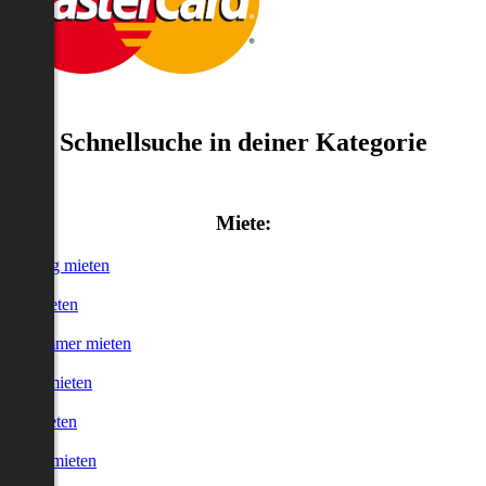
Schnellsuche in deiner Kategorie
Miete:
Wohnung mieten
Haus mieten
WG-Zimmer mieten
Garage mieten
Büro mieten
urzzeitmieten