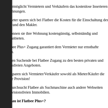
latbee ermöglicht Vermietern und Verkäufern das kostenlose Inserieren
ihrer Wohnungen.
ie Anbieter sparen sich bei Flatbee die Kosten für die Einschaltung de
nserates und den Makler.
aher können sie ihre Wohnung kostengünstig, selbstständig und
ffektiv anbieten.
er Flatbee Plus+ Zugang garantiert dem Vermieter nur ernsthafte
Anfragen.
o erhalten Suchende bei Flatbee Zugang zu den besten privaten und
rovisionsfreien Angeboten.
ei uns sparen sich Vermieter/Verkäufer sowohl als Mieter/Käufer die
omplette Provision!
udem durchsucht Flatbee als Suchmaschine auch andere Webseiten
ach provisionsfreien Immobilien.
Was genau ist Flatbee Plus+?