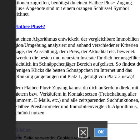
uchfunktionen zugreifen, benötigst du einen Flatbee Plus+ Zugang.
latbee Plus+ Angebote sind mit einem orangen Schlüssel-Symbol
ekennzeichnet.
as ist Flatbee Plus+?
latbee hat einen Algorithmus entwickelt, der vergleichbare Immobilien
iner Region/Umgebung analysiert und anhand verschiedener Kriterien
ie der Lage, der Ausstattung, dem Preis, der Aktualität etc. bewertet.
adurch werden die besten und neuesten Inserate für dich herausgefilter
nd übersichtlich im Schnäppchenjäger Bereich aufgelistet. So findest d
it nur wenigen Klicks die besten Schnäppchen im Internet und das
ogar als Ranking (angefangen mit Platz 1, gefolgt von Platz 2 usw.)!
ur mit dem Flatbee Plus+ Zugang kannst du dich außerdem direkt mit
en Vermietern bzw. Verkäufern in Kontakt setzen (Freischaltung aller
elefonnummern, E-Mails, etc.) und alle zeitsparenden Suchfunktionen,
ie den Flatbee Preisbarometer und Immobilienvergleich-Algorithmus,
neingeschränkt nutzen.
Über Flatbee
OK
Kontakt
Diese Seite verwendet Cookies von Erst-