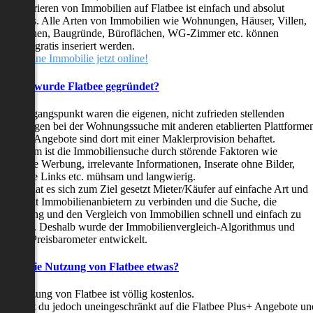
as Inserieren von Immobilien auf Flatbee ist einfach und absolut
ostenlos. Alle Arten von Immobilien wie Wohnungen, Häuser, Villen,
arkflächen, Baugründe, Büroflächen, WG-Zimmer etc. können
ederzeit gratis inseriert werden.
telle deine Immobilie jetzt online!
Warum wurde Flatbee gegründet?
er Ausgangspunkt waren die eigenen, nicht zufrieden stellenden
rfahrungen bei der Wohnungssuche mit anderen etablierten Plattforme
ast alle Angebote sind dort mit einer Maklerprovision behaftet.
ußerdem ist die Immobiliensuche durch störende Faktoren wie
linkende Werbung, irrelevante Informationen, Inserate ohne Bilder,
nzählige Links etc. mühsam und langwierig.
latbee hat es sich zum Ziel gesetzt Mieter/Käufer auf einfache Art und
eise mit Immobilienanbietern zu verbinden und die Suche, die
ewertung und den Vergleich von Immobilien schnell und einfach zu
estalten. Deshalb wurde der Immobilienvergleich-Algorithmus und
latbee-Preisbarometer entwickelt.
Kostet die Nutzung von Flatbee etwas?
ie Nutzung von Flatbee ist völlig kostenlos.
öchtest du jedoch uneingeschränkt auf die Flatbee Plus+ Angebote un