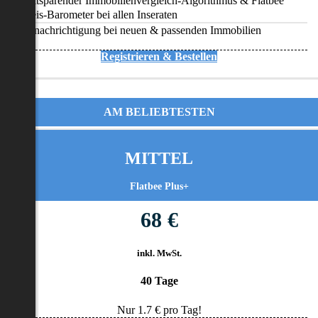
Zeitsparender Immobilienvergleich-Algorithmus & Flatbee
Preis-Barometer bei allen Inseraten
Benachrichtigung bei neuen & passenden Immobilien
Registrieren & Bestellen
AM BELIEBTESTEN
MITTEL
Flatbee Plus+
68 €
inkl. MwSt.
40 Tage
Nur
1.7
€ pro Tag!