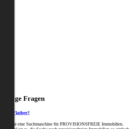
Häufige Fragen
as ist Flatbee?
Flatbee ist eine Suchmaschine für PROVISIONSFREIE Immobilien.