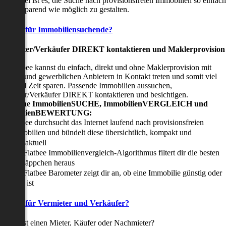
nser Ziel ist es, die Suche nach provisionsfreien Immobilien so einfach
nd zeitsparend wie möglich zu gestalten.
Vorteile für Immobiliensuchende?
Viermieter/Verkäufer DIREKT kontaktieren und Maklerprovision
sparen:
it Flatbee kannst du einfach, direkt und ohne Maklerprovision mit
rivaten und gewerblichen Anbietern in Kontakt treten und somit viel
eld und Zeit sparen. Passende Immobilien aussuchen,
ermieter/Verkäufer DIREKT kontaktieren und besichtigen.
All-in-one ImmobilienSUCHE, ImmobilienVERGLEICH und
ImmobilienBEWERTUNG:
Flatbee durchsucht das Internet laufend nach provisionsfreien
Immobilien und bündelt diese übersichtlich, kompakt und
tagesaktuell
Der Flatbee Immobilienvergleich-Algorithmus filtert dir die besten
Schnäppchen heraus
Der Flatbee Barometer zeigt dir an, ob eine Immobilie günstig oder
teuer ist
Vorteile für Vermieter und Verkäufer?
u suchst einen Mieter, Käufer oder Nachmieter?