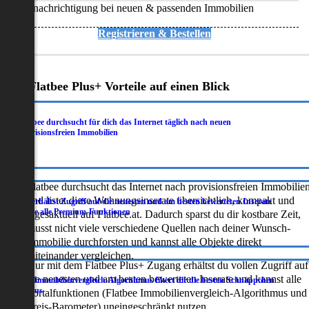
Benachrichtigung bei neuen & passenden Immobilien
Registrieren & Bestellen
Deine Flatbee Plus+ Vorteile auf einen Blick
Flatbee durchsucht für dich das Internet täglich nach neuen
.
provisionsfreien Immobilien
Flatbee durchsucht das Internet nach provisionsfreien Immobilie
und listet diese Wohnungsinserate übersichtlich, kompakt und
Du erhältst Zugriff auf die neuesten und am besten bewerteten Inserate
.
sowie alle Premium-Funktionen
tagesaktuell auf Flatbee.at. Dadurch sparst du dir kostbare Zeit,
musst nicht viele verschiedene Quellen nach deiner Wunsch-
Immobilie durchforsten und kannst alle Objekte direkt
miteinander vergleichen.
Nur mit dem Flatbee Plus+ Zugang erhältst du vollen Zugriff auf
die neuesten und am besten bewerteten Inserate und kannst alle
Der Immobilienvergleich-Algorithmus filtert dir die besten Schnäppchen
.
heraus
Portalfunktionen (Flatbee Immobilienvergleich-Algorithmus und
Preis-Barometer) uneingeschränkt nutzen.