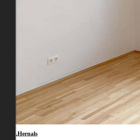
en 17.,Hernals