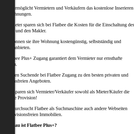
latbee ermöglicht Vermietern und Verkäufern das kostenlose Inserieren
ihrer Wohnungen.
ie Anbieter sparen sich bei Flatbee die Kosten für die Einschaltung de
nserates und den Makler.
aher können sie ihre Wohnung kostengünstig, selbstständig und
ffektiv anbieten.
er Flatbee Plus+ Zugang garantiert dem Vermieter nur ernsthafte
Anfragen.
o erhalten Suchende bei Flatbee Zugang zu den besten privaten und
rovisionsfreien Angeboten.
ei uns sparen sich Vermieter/Verkäufer sowohl als Mieter/Käufer die
omplette Provision!
udem durchsucht Flatbee als Suchmaschine auch andere Webseiten
ach provisionsfreien Immobilien.
Was genau ist Flatbee Plus+?