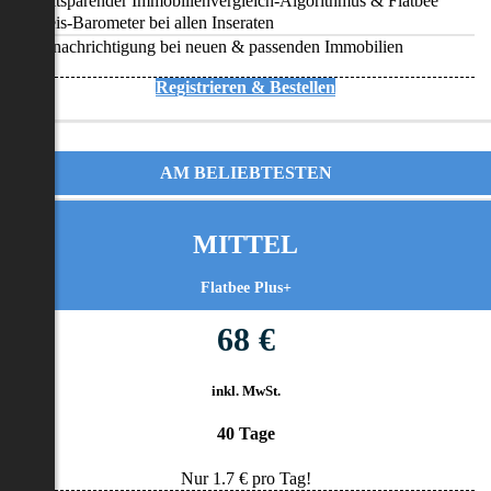
Zeitsparender Immobilienvergleich-Algorithmus & Flatbee
Preis-Barometer bei allen Inseraten
Benachrichtigung bei neuen & passenden Immobilien
Registrieren & Bestellen
AM BELIEBTESTEN
MITTEL
Flatbee Plus+
68 €
inkl. MwSt.
40 Tage
Nur
1.7
€ pro Tag!