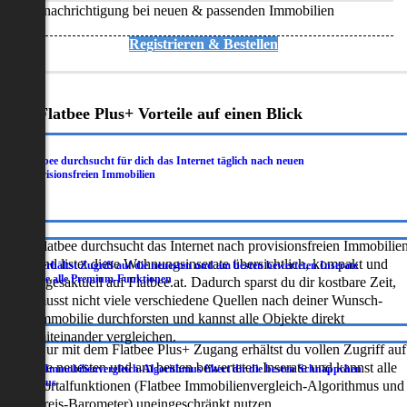
Benachrichtigung bei neuen & passenden Immobilien
Registrieren & Bestellen
Deine Flatbee Plus+ Vorteile auf einen Blick
Flatbee durchsucht für dich das Internet täglich nach neuen
.
provisionsfreien Immobilien
Flatbee durchsucht das Internet nach provisionsfreien Immobilie
und listet diese Wohnungsinserate übersichtlich, kompakt und
Du erhältst Zugriff auf die neuesten und am besten bewerteten Inserate
.
sowie alle Premium-Funktionen
tagesaktuell auf Flatbee.at. Dadurch sparst du dir kostbare Zeit,
musst nicht viele verschiedene Quellen nach deiner Wunsch-
Immobilie durchforsten und kannst alle Objekte direkt
miteinander vergleichen.
Nur mit dem Flatbee Plus+ Zugang erhältst du vollen Zugriff auf
die neuesten und am besten bewerteten Inserate und kannst alle
Der Immobilienvergleich-Algorithmus filtert dir die besten Schnäppchen
.
heraus
Portalfunktionen (Flatbee Immobilienvergleich-Algorithmus und
Preis-Barometer) uneingeschränkt nutzen.