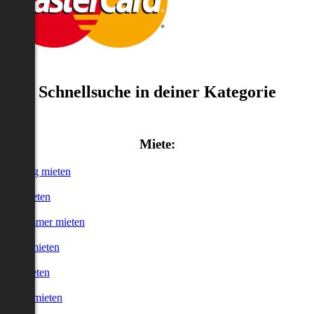
Schnellsuche in deiner Kategorie
Miete:
Wohnung mieten
Haus mieten
WG-Zimmer mieten
Garage mieten
Büro mieten
urzzeitmieten