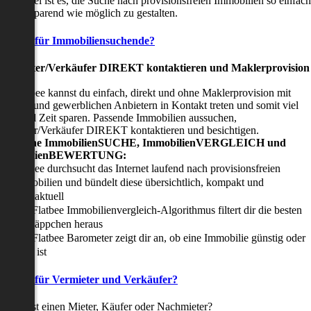
nser Ziel ist es, die Suche nach provisionsfreien Immobilien so einfach
nd zeitsparend wie möglich zu gestalten.
Vorteile für Immobiliensuchende?
Viermieter/Verkäufer DIREKT kontaktieren und Maklerprovision
sparen:
it Flatbee kannst du einfach, direkt und ohne Maklerprovision mit
rivaten und gewerblichen Anbietern in Kontakt treten und somit viel
eld und Zeit sparen. Passende Immobilien aussuchen,
ermieter/Verkäufer DIREKT kontaktieren und besichtigen.
All-in-one ImmobilienSUCHE, ImmobilienVERGLEICH und
ImmobilienBEWERTUNG:
Flatbee durchsucht das Internet laufend nach provisionsfreien
Immobilien und bündelt diese übersichtlich, kompakt und
tagesaktuell
Der Flatbee Immobilienvergleich-Algorithmus filtert dir die besten
Schnäppchen heraus
Der Flatbee Barometer zeigt dir an, ob eine Immobilie günstig oder
teuer ist
Vorteile für Vermieter und Verkäufer?
u suchst einen Mieter, Käufer oder Nachmieter?