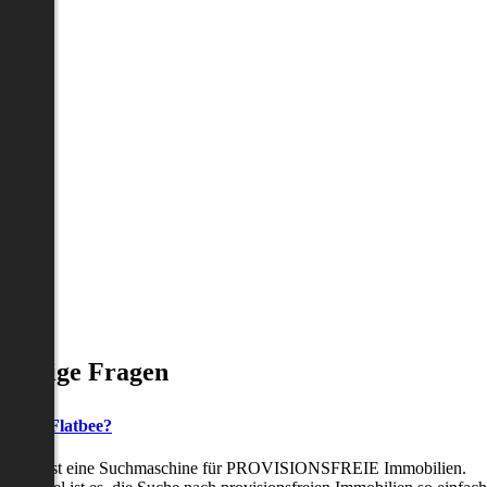
Häufige Fragen
as ist Flatbee?
Flatbee ist eine Suchmaschine für PROVISIONSFREIE Immobilien.