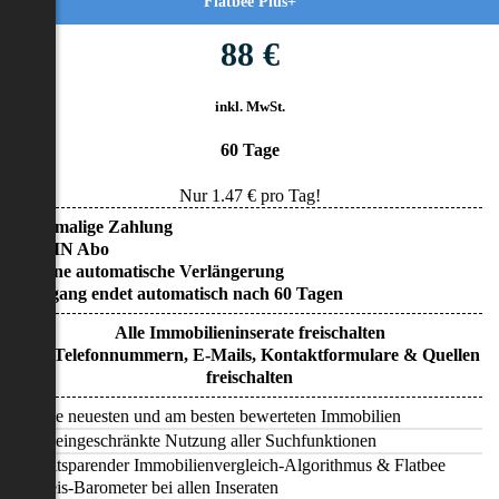
Flatbee Plus+
88 €
inkl. MwSt.
60 Tage
Nur
1.47
€ pro Tag!
• Einmalige Zahlung
• KEIN Abo
• Keine automatische Verlängerung
• Zugang endet automatisch nach 60 Tagen
Alle Immobilieninserate freischalten
Alle Telefonnummern, E-Mails, Kontaktformulare & Quellen
freischalten
Alle neuesten und am besten bewerteten Immobilien
Uneingeschränkte Nutzung aller Suchfunktionen
Zeitsparender Immobilienvergleich-Algorithmus & Flatbee
Preis-Barometer bei allen Inseraten