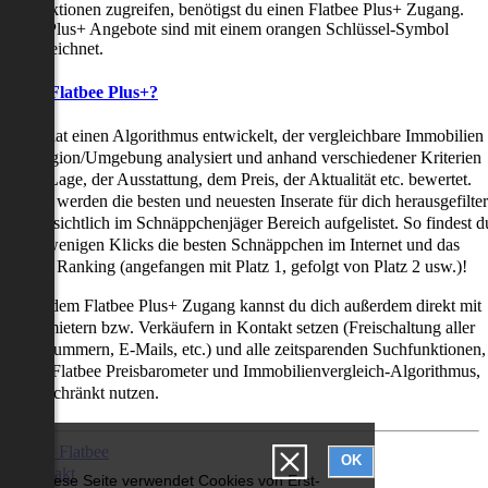
uchfunktionen zugreifen, benötigst du einen Flatbee Plus+ Zugang.
latbee Plus+ Angebote sind mit einem orangen Schlüssel-Symbol
ekennzeichnet.
as ist Flatbee Plus+?
latbee hat einen Algorithmus entwickelt, der vergleichbare Immobilien
iner Region/Umgebung analysiert und anhand verschiedener Kriterien
ie der Lage, der Ausstattung, dem Preis, der Aktualität etc. bewertet.
adurch werden die besten und neuesten Inserate für dich herausgefilter
nd übersichtlich im Schnäppchenjäger Bereich aufgelistet. So findest d
it nur wenigen Klicks die besten Schnäppchen im Internet und das
ogar als Ranking (angefangen mit Platz 1, gefolgt von Platz 2 usw.)!
ur mit dem Flatbee Plus+ Zugang kannst du dich außerdem direkt mit
en Vermietern bzw. Verkäufern in Kontakt setzen (Freischaltung aller
elefonnummern, E-Mails, etc.) und alle zeitsparenden Suchfunktionen,
ie den Flatbee Preisbarometer und Immobilienvergleich-Algorithmus,
neingeschränkt nutzen.
Über Flatbee
OK
Kontakt
Diese Seite verwendet Cookies von Erst-