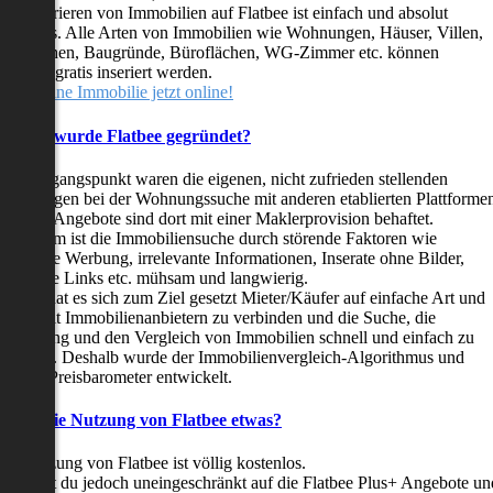
as Inserieren von Immobilien auf Flatbee ist einfach und absolut
ostenlos. Alle Arten von Immobilien wie Wohnungen, Häuser, Villen,
arkflächen, Baugründe, Büroflächen, WG-Zimmer etc. können
ederzeit gratis inseriert werden.
telle deine Immobilie jetzt online!
Warum wurde Flatbee gegründet?
er Ausgangspunkt waren die eigenen, nicht zufrieden stellenden
rfahrungen bei der Wohnungssuche mit anderen etablierten Plattforme
ast alle Angebote sind dort mit einer Maklerprovision behaftet.
ußerdem ist die Immobiliensuche durch störende Faktoren wie
linkende Werbung, irrelevante Informationen, Inserate ohne Bilder,
nzählige Links etc. mühsam und langwierig.
latbee hat es sich zum Ziel gesetzt Mieter/Käufer auf einfache Art und
eise mit Immobilienanbietern zu verbinden und die Suche, die
ewertung und den Vergleich von Immobilien schnell und einfach zu
estalten. Deshalb wurde der Immobilienvergleich-Algorithmus und
latbee-Preisbarometer entwickelt.
Kostet die Nutzung von Flatbee etwas?
ie Nutzung von Flatbee ist völlig kostenlos.
öchtest du jedoch uneingeschränkt auf die Flatbee Plus+ Angebote un