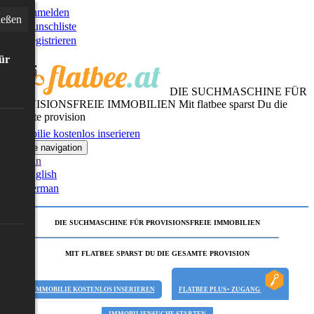
Anmelden
ießen
Wunschliste
Registrieren
für
DIE SUCHMASCHINE FÜR
PROVISIONSFREIE IMMOBILIEN
Mit flatbee sparst Du die
gesamte provision
Immobilie kostenlos inserieren
Toggle navigation
German
English
German
DIE SUCHMASCHINE FÜR PROVISIONSFREIE IMMOBILIEN
MIT FLATBEE SPARST DU DIE GESAMTE PROVISION
IMMOBILIE KOSTENLOS INSERIEREN
FLATBEE PLUS+ ZUGANG