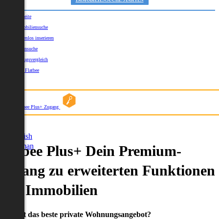
IMMOBILIENSUCHE STARTEN
Startseite
Immobiliensuche
Kostenlos inserieren
Kartensuche
Umzugsvergleich
Über Flatbee
Blog
Flatbee Plus+ Zugang
German
English
German
Flatbee Plus+ Dein Premium-
Zugang zu erweiterten Funktionen
und Immobilien
Du willst das beste private Wohnungsangebot?