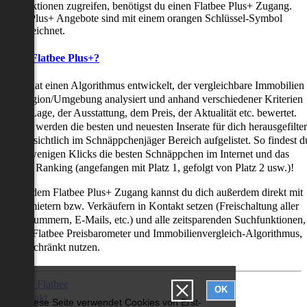
uchfunktionen zugreifen, benötigst du einen Flatbee Plus+ Zugang.
latbee Plus+ Angebote sind mit einem orangen Schlüssel-Symbol
ekennzeichnet.
as ist Flatbee Plus+?
latbee hat einen Algorithmus entwickelt, der vergleichbare Immobilien
iner Region/Umgebung analysiert und anhand verschiedener Kriterien
ie der Lage, der Ausstattung, dem Preis, der Aktualität etc. bewertet.
adurch werden die besten und neuesten Inserate für dich herausgefilter
nd übersichtlich im Schnäppchenjäger Bereich aufgelistet. So findest d
it nur wenigen Klicks die besten Schnäppchen im Internet und das
ogar als Ranking (angefangen mit Platz 1, gefolgt von Platz 2 usw.)!
ur mit dem Flatbee Plus+ Zugang kannst du dich außerdem direkt mit
en Vermietern bzw. Verkäufern in Kontakt setzen (Freischaltung aller
elefonnummern, E-Mails, etc.) und alle zeitsparenden Suchfunktionen,
ie den Flatbee Preisbarometer und Immobilienvergleich-Algorithmus,
neingeschränkt nutzen.
Über Flatbee
OK
Kontakt
Diese Seite verwendet Cookies von Erst-