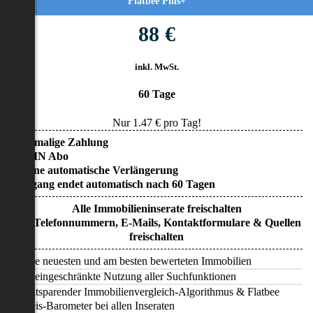
Flatbee Plus+
88 €
inkl. MwSt.
60 Tage
Nur
1.47
€ pro Tag!
• Einmalige Zahlung
• KEIN Abo
• Keine automatische Verlängerung
• Zugang endet automatisch nach 60 Tagen
Alle Immobilieninserate freischalten
Alle Telefonnummern, E-Mails, Kontaktformulare & Quellen
freischalten
Alle neuesten und am besten bewerteten Immobilien
Uneingeschränkte Nutzung aller Suchfunktionen
Zeitsparender Immobilienvergleich-Algorithmus & Flatbee
Preis-Barometer bei allen Inseraten