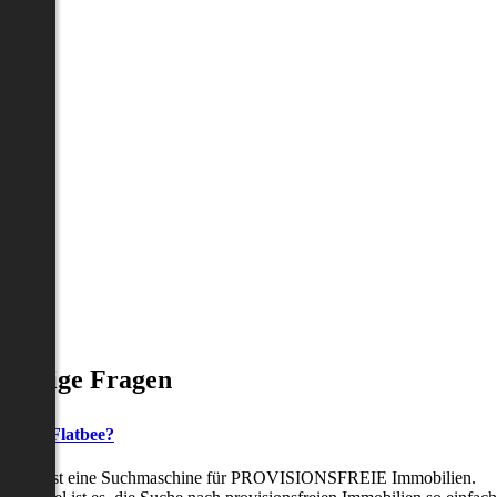
Häufige Fragen
as ist Flatbee?
Flatbee ist eine Suchmaschine für PROVISIONSFREIE Immobilien.