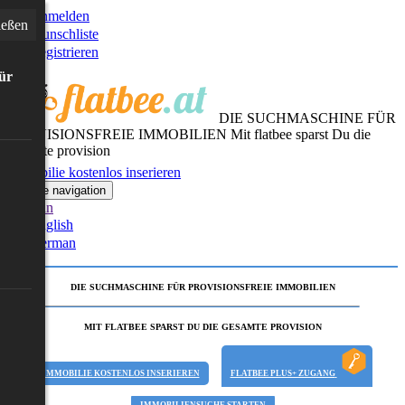
Anmelden
ießen
Wunschliste
Registrieren
für
DIE SUCHMASCHINE FÜR
PROVISIONSFREIE IMMOBILIEN
Mit flatbee sparst Du die
gesamte provision
Immobilie kostenlos inserieren
Toggle navigation
German
English
German
DIE SUCHMASCHINE FÜR PROVISIONSFREIE IMMOBILIEN
MIT FLATBEE SPARST DU DIE GESAMTE PROVISION
IMMOBILIE KOSTENLOS INSERIEREN
FLATBEE PLUS+ ZUGANG