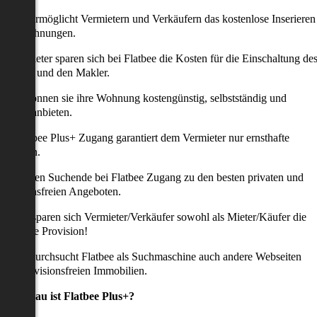
latbee ermöglicht Vermietern und Verkäufern das kostenlose Inserieren
ihrer Wohnungen.
ie Anbieter sparen sich bei Flatbee die Kosten für die Einschaltung de
nserates und den Makler.
aher können sie ihre Wohnung kostengünstig, selbstständig und
ffektiv anbieten.
er Flatbee Plus+ Zugang garantiert dem Vermieter nur ernsthafte
Anfragen.
o erhalten Suchende bei Flatbee Zugang zu den besten privaten und
rovisionsfreien Angeboten.
ei uns sparen sich Vermieter/Verkäufer sowohl als Mieter/Käufer die
omplette Provision!
udem durchsucht Flatbee als Suchmaschine auch andere Webseiten
ach provisionsfreien Immobilien.
Was genau ist Flatbee Plus+?