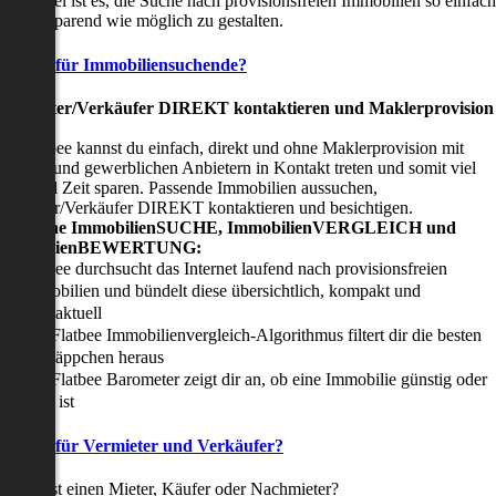
nser Ziel ist es, die Suche nach provisionsfreien Immobilien so einfach
nd zeitsparend wie möglich zu gestalten.
Vorteile für Immobiliensuchende?
Viermieter/Verkäufer DIREKT kontaktieren und Maklerprovision
sparen:
it Flatbee kannst du einfach, direkt und ohne Maklerprovision mit
rivaten und gewerblichen Anbietern in Kontakt treten und somit viel
eld und Zeit sparen. Passende Immobilien aussuchen,
ermieter/Verkäufer DIREKT kontaktieren und besichtigen.
All-in-one ImmobilienSUCHE, ImmobilienVERGLEICH und
ImmobilienBEWERTUNG:
Flatbee durchsucht das Internet laufend nach provisionsfreien
Immobilien und bündelt diese übersichtlich, kompakt und
tagesaktuell
Der Flatbee Immobilienvergleich-Algorithmus filtert dir die besten
Schnäppchen heraus
Der Flatbee Barometer zeigt dir an, ob eine Immobilie günstig oder
teuer ist
Vorteile für Vermieter und Verkäufer?
u suchst einen Mieter, Käufer oder Nachmieter?