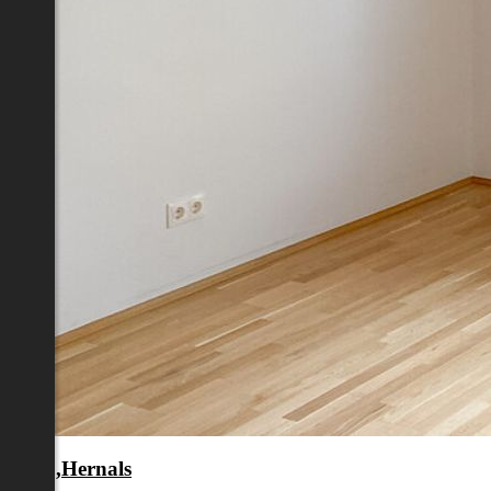
en 17.,Hernals