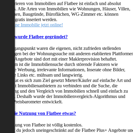
as Inserieren von Immobilien auf Flatbee ist einfach und absolut
ostenlos. Alle Arten von Immobilien wie Wohnungen, Häuser, Villen,
arkflächen, Baugründe, Büroflächen, WG-Zimmer etc. können
ederzeit gratis inseriert werden.
telle deine Immobilie jetzt online!
Warum wurde Flatbee gegründet?
er Ausgangspunkt waren die eigenen, nicht zufrieden stellenden
rfahrungen bei der Wohnungssuche mit anderen etablierten Plattforme
ast alle Angebote sind dort mit einer Maklerprovision behaftet.
ußerdem ist die Immobiliensuche durch störende Faktoren wie
linkende Werbung, irrelevante Informationen, Inserate ohne Bilder,
nzählige Links etc. mühsam und langwierig.
latbee hat es sich zum Ziel gesetzt Mieter/Käufer auf einfache Art und
eise mit Immobilienanbietern zu verbinden und die Suche, die
ewertung und den Vergleich von Immobilien schnell und einfach zu
estalten. Deshalb wurde der Immobilienvergleich-Algorithmus und
latbee-Preisbarometer entwickelt.
Kostet die Nutzung von Flatbee etwas?
ie Nutzung von Flatbee ist völlig kostenlos.
öchtest du jedoch uneingeschränkt auf die Flatbee Plus+ Angebote un