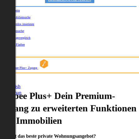
IMMOBILIENSUCHE STARTEN
Startseite
Immobiliensuche
Kostenlos inserieren
Kartensuche
Umzugsvergleich
Über Flatbee
Blog
Flatbee Plus+ Zugang
German
English
German
Flatbee Plus+ Dein Premium-
Zugang zu erweiterten Funktionen
und Immobilien
Du willst das beste private Wohnungsangebot?