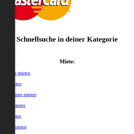
Schnellsuche in deiner Kategorie
Miete:
Wohnung mieten
Haus mieten
WG-Zimmer mieten
Garage mieten
Büro mieten
urzzeitmieten