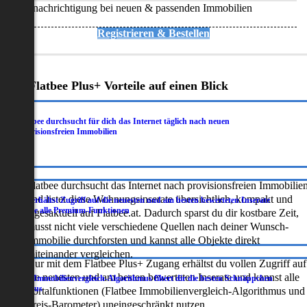
Benachrichtigung bei neuen & passenden Immobilien
Registrieren & Bestellen
Deine Flatbee Plus+ Vorteile auf einen Blick
Flatbee durchsucht für dich das Internet täglich nach neuen
.
provisionsfreien Immobilien
Flatbee durchsucht das Internet nach provisionsfreien Immobilie
und listet diese Wohnungsinserate übersichtlich, kompakt und
Du erhältst Zugriff auf die neuesten und am besten bewerteten Inserate
.
sowie alle Premium-Funktionen
tagesaktuell auf Flatbee.at. Dadurch sparst du dir kostbare Zeit,
musst nicht viele verschiedene Quellen nach deiner Wunsch-
Immobilie durchforsten und kannst alle Objekte direkt
miteinander vergleichen.
Nur mit dem Flatbee Plus+ Zugang erhältst du vollen Zugriff auf
die neuesten und am besten bewerteten Inserate und kannst alle
Der Immobilienvergleich-Algorithmus filtert dir die besten Schnäppchen
.
heraus
Portalfunktionen (Flatbee Immobilienvergleich-Algorithmus und
Preis-Barometer) uneingeschränkt nutzen.