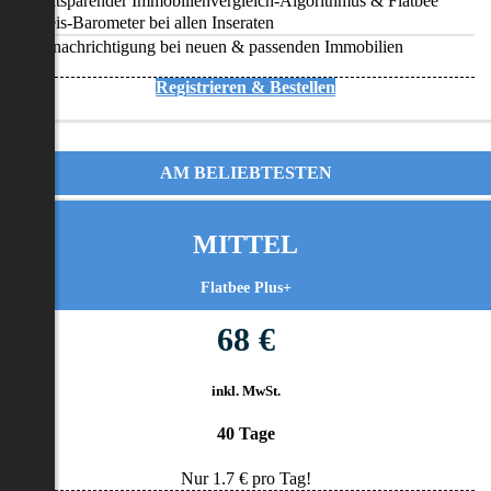
Zeitsparender Immobilienvergleich-Algorithmus & Flatbee
Preis-Barometer bei allen Inseraten
Benachrichtigung bei neuen & passenden Immobilien
Registrieren & Bestellen
AM BELIEBTESTEN
MITTEL
Flatbee Plus+
68 €
inkl. MwSt.
40 Tage
Nur
1.7
€ pro Tag!