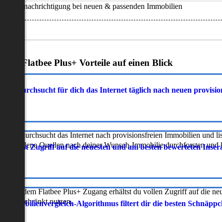
Benachrichtigung bei neuen & passenden Immobilien
Deine Flatbee Plus+ Vorteile auf einen Blick
atbee durchsucht für dich das Internet täglich nach neuen provisi
latbee durchsucht das Internet nach provisionsfreien Immobilien und lis
erschiedene Quellen nach deiner Wunsch-Immobilie durchforsten und ka
 erhältst Zugriff auf die neuesten und am besten bewerteten Inse
ur mit dem Flatbee Plus+ Zugang erhältst du vollen Zugriff auf die ne
neingeschränkt nutzen.
r Immobilienvergleich-Algorithmus filtert dir die besten Schnäpp