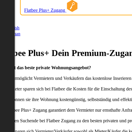
Flatbee Plus+ Zugang
German
English
German
Flatbee Plus+ Dein Premium-Zugan
Du willst das beste private Wohnungsangebot?
latbee ermöglicht Vermietern und Verkäufern das kostenlose Inseriere
ie Anbieter sparen sich bei Flatbee die Kosten für die Einschaltung de
aher können sie ihre Wohnung kostengünstig, selbstständig und effekti
er Flatbee Plus+ Zugang garantiert dem Vermieter nur ernsthafte Anfr
o erhalten Suchende bei Flatbee Zugang zu den besten privaten und pr
ei uns sparen sich Vermieter/Verkäufer sowohl als Mieter/Käufer die k