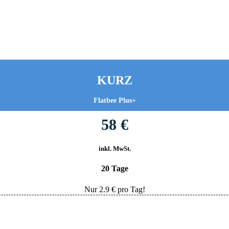
KURZ
Flatbee Plus+
58 €
inkl. MwSt.
20 Tage
Nur
2.9
€ pro Tag!