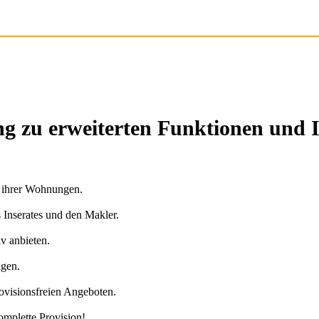
g zu erweiterten Funktionen und 
n ihrer Wohnungen.
s Inserates und den Makler.
v anbieten.
agen.
ovisionsfreien Angeboten.
omplette Provision!