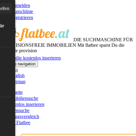
Anmelden
ießen
Wunschliste
Registrieren
für
DIE SUCHMASCHINE FÜR
PROVISIONSFREIE IMMOBILIEN
Mit flatbee sparst Du die
gesamte provision
Immobilie kostenlos inserieren
Toggle navigation
German
English
German
Startseite
Immobiliensuche
Kostenlos inserieren
Kartensuche
Umzugsvergleich
Über Flatbee
Blog