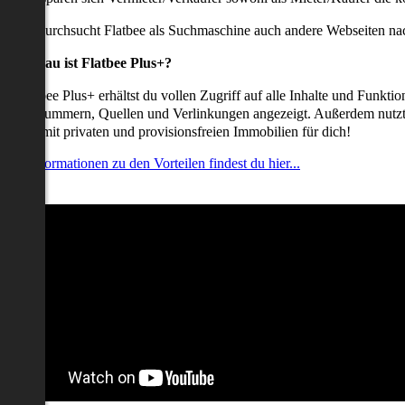
udem durchsucht Flatbee als Suchmaschine auch andere Webseiten nac
Was genau ist Flatbee Plus+?
it Flatbee Plus+ erhältst du vollen Zugriff auf alle Inhalte und Funkt
elefonnummern, Quellen und Verlinkungen angezeigt. Außerdem nutzt d
nserate mit privaten und provisionsfreien Immobilien für dich!
ehr Informationen zu den Vorteilen findest du hier...