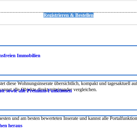
Registrieren & Bestellen
onsfreien Immobilien
tet diese Wohnungsinserate übersichtlich, kompakt und tagesaktuell auf 
nnst alle Objekte direkt miteinander vergleichen.
rate sowie alle Premium-Funktionen
uesten und am besten bewerteten Inserate und kannst alle Portalfunkti
chen heraus