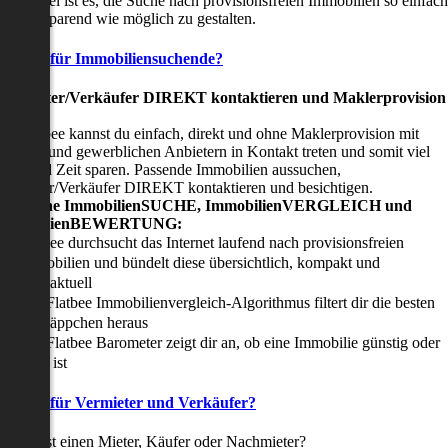
nser Ziel ist es, die Suche nach provisionsfreien Immobilien so einfach
nd zeitsparend wie möglich zu gestalten.
Vorteile für Immobiliensuchende?
Viermieter/Verkäufer DIREKT kontaktieren und Maklerprovision
sparen:
it Flatbee kannst du einfach, direkt und ohne Maklerprovision mit
rivaten und gewerblichen Anbietern in Kontakt treten und somit viel
eld und Zeit sparen. Passende Immobilien aussuchen,
ermieter/Verkäufer DIREKT kontaktieren und besichtigen.
All-in-one ImmobilienSUCHE, ImmobilienVERGLEICH und
ImmobilienBEWERTUNG:
Flatbee durchsucht das Internet laufend nach provisionsfreien
Immobilien und bündelt diese übersichtlich, kompakt und
tagesaktuell
Der Flatbee Immobilienvergleich-Algorithmus filtert dir die besten
Schnäppchen heraus
Der Flatbee Barometer zeigt dir an, ob eine Immobilie günstig oder
teuer ist
Vorteile für Vermieter und Verkäufer?
u suchst einen Mieter, Käufer oder Nachmieter?