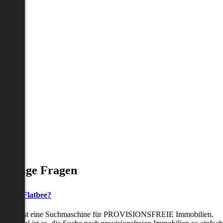
Häufige Fragen
as ist Flatbee?
Flatbee ist eine Suchmaschine für PROVISIONSFREIE Immobilien.