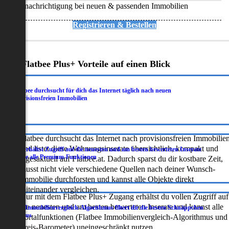
Benachrichtigung bei neuen & passenden Immobilien
Registrieren & Bestellen
Deine Flatbee Plus+ Vorteile auf einen Blick
Flatbee durchsucht für dich das Internet täglich nach neuen
.
provisionsfreien Immobilien
Flatbee durchsucht das Internet nach provisionsfreien Immobilie
und listet diese Wohnungsinserate übersichtlich, kompakt und
Du erhältst Zugriff auf die neuesten und am besten bewerteten Inserate
.
sowie alle Premium-Funktionen
tagesaktuell auf Flatbee.at. Dadurch sparst du dir kostbare Zeit,
musst nicht viele verschiedene Quellen nach deiner Wunsch-
Immobilie durchforsten und kannst alle Objekte direkt
miteinander vergleichen.
Nur mit dem Flatbee Plus+ Zugang erhältst du vollen Zugriff auf
die neuesten und am besten bewerteten Inserate und kannst alle
Der Immobilienvergleich-Algorithmus filtert dir die besten Schnäppchen
.
heraus
Portalfunktionen (Flatbee Immobilienvergleich-Algorithmus und
Preis-Barometer) uneingeschränkt nutzen.