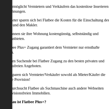
latbee ermöglicht Vermietern und Verkäufern das kostenlose Inserieren
ihrer Wohnungen.
ie Anbieter sparen sich bei Flatbee die Kosten für die Einschaltung de
nserates und den Makler.
aher können sie ihre Wohnung kostengünstig, selbstständig und
ffektiv anbieten.
er Flatbee Plus+ Zugang garantiert dem Vermieter nur ernsthafte
Anfragen.
o erhalten Suchende bei Flatbee Zugang zu den besten privaten und
rovisionsfreien Angeboten.
ei uns sparen sich Vermieter/Verkäufer sowohl als Mieter/Käufer die
omplette Provision!
udem durchsucht Flatbee als Suchmaschine auch andere Webseiten
ach provisionsfreien Immobilien.
Was genau ist Flatbee Plus+?