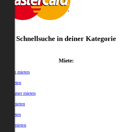
Schnellsuche in deiner Kategorie
Miete:
Wohnung mieten
Haus mieten
WG-Zimmer mieten
Garage mieten
Büro mieten
urzzeitmieten