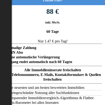
Flatbee Plus+
88 €
inkl. MwSt.
60 Tage
Nur
1.47
€ pro Tag!
• Einmalige Zahlung
• KEIN Abo
• Keine automatische Verlängerung
• Zugang endet automatisch nach 60 Tagen
Alle Immobilieninserate freischalten
Alle Telefonnummern, E-Mails, Kontaktformulare & Quellen
freischalten
Alle neuesten und am besten bewerteten Immobilien
Uneingeschränkte Nutzung aller Suchfunktionen
Zeitsparender Immobilienvergleich-Algorithmus & Flatbee
Preis-Barometer bei allen Inseraten