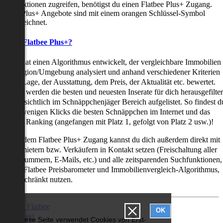
uchfunktionen zugreifen, benötigst du einen Flatbee Plus+ Zugang.
latbee Plus+ Angebote sind mit einem orangen Schlüssel-Symbol
ekennzeichnet.
as ist Flatbee Plus+?
latbee hat einen Algorithmus entwickelt, der vergleichbare Immobilien
iner Region/Umgebung analysiert und anhand verschiedener Kriterien
ie der Lage, der Ausstattung, dem Preis, der Aktualität etc. bewertet.
adurch werden die besten und neuesten Inserate für dich herausgefilter
nd übersichtlich im Schnäppchenjäger Bereich aufgelistet. So findest d
it nur wenigen Klicks die besten Schnäppchen im Internet und das
ogar als Ranking (angefangen mit Platz 1, gefolgt von Platz 2 usw.)!
ur mit dem Flatbee Plus+ Zugang kannst du dich außerdem direkt mit
en Vermietern bzw. Verkäufern in Kontakt setzen (Freischaltung aller
elefonnummern, E-Mails, etc.) und alle zeitsparenden Suchfunktionen,
ie den Flatbee Preisbarometer und Immobilienvergleich-Algorithmus,
neingeschränkt nutzen.
Über Flatbee
OK
Kontakt
Diese Seite verwendet Cookies von Erst-