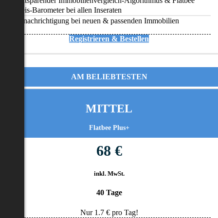
Zeitsparender Immobilienvergleich-Algorithmus & Flatbee
Preis-Barometer bei allen Inseraten
Benachrichtigung bei neuen & passenden Immobilien
Registrieren & Bestellen
AM BELIEBTESTEN
MITTEL
Flatbee Plus+
68 €
inkl. MwSt.
40 Tage
Nur
1.7
€ pro Tag!