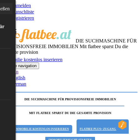
Anmelden
ießen
Wunschliste
Registrieren
für
DIE SUCHMASCHINE FÜR
PROVISIONSFREIE IMMOBILIEN
Mit flatbee sparst Du die
gesamte provision
Immobilie kostenlos inserieren
Toggle navigation
German
English
German
DIE SUCHMASCHINE FÜR PROVISIONSFREIE IMMOBILIEN
MIT FLATBEE SPARST DU DIE GESAMTE PROVISION
IMMOBILIE KOSTENLOS INSERIEREN
FLATBEE PLUS+ ZUGANG