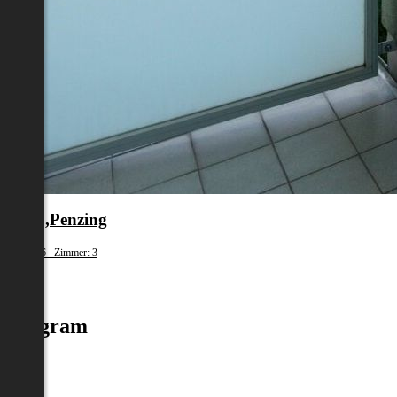
en 14.,Penzing
fläche: 76 Zimmer: 3
.310
Instagram