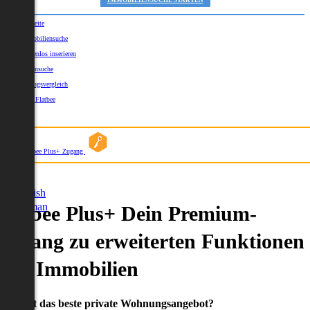
IMMOBILIENSUCHE STARTEN
Startseite
Immobiliensuche
Kostenlos inserieren
Kartensuche
Umzugsvergleich
Über Flatbee
Blog
Flatbee Plus+ Zugang
German
English
German
Flatbee Plus+ Dein Premium-
Zugang zu erweiterten Funktionen
und Immobilien
Du willst das beste private Wohnungsangebot?