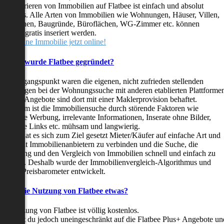
as Inserieren von Immobilien auf Flatbee ist einfach und absolut
ostenlos. Alle Arten von Immobilien wie Wohnungen, Häuser, Villen,
arkflächen, Baugründe, Büroflächen, WG-Zimmer etc. können
ederzeit gratis inseriert werden.
telle deine Immobilie jetzt online!
Warum wurde Flatbee gegründet?
er Ausgangspunkt waren die eigenen, nicht zufrieden stellenden
rfahrungen bei der Wohnungssuche mit anderen etablierten Plattforme
ast alle Angebote sind dort mit einer Maklerprovision behaftet.
ußerdem ist die Immobiliensuche durch störende Faktoren wie
linkende Werbung, irrelevante Informationen, Inserate ohne Bilder,
nzählige Links etc. mühsam und langwierig.
latbee hat es sich zum Ziel gesetzt Mieter/Käufer auf einfache Art und
eise mit Immobilienanbietern zu verbinden und die Suche, die
ewertung und den Vergleich von Immobilien schnell und einfach zu
estalten. Deshalb wurde der Immobilienvergleich-Algorithmus und
latbee-Preisbarometer entwickelt.
Kostet die Nutzung von Flatbee etwas?
ie Nutzung von Flatbee ist völlig kostenlos.
öchtest du jedoch uneingeschränkt auf die Flatbee Plus+ Angebote un