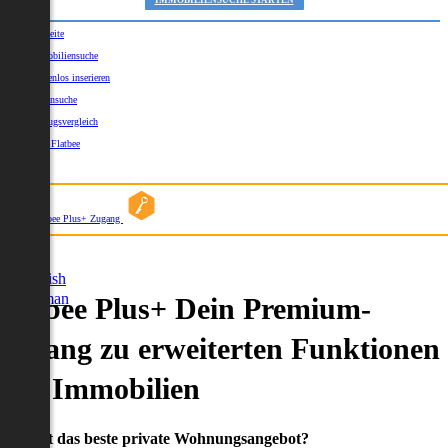
IMMOBILIENSUCHE STARTEN
Startseite
Immobiliensuche
Kostenlos inserieren
Kartensuche
Umzugsvergleich
Über Flatbee
Blog
Flatbee Plus+ Zugang
German
English
German
Flatbee Plus+ Dein Premium-
Zugang zu erweiterten Funktionen
und Immobilien
Du willst das beste private Wohnungsangebot?