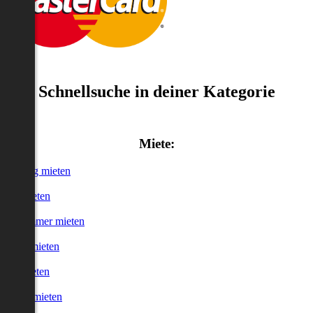
Schnellsuche in deiner Kategorie
Miete:
Wohnung mieten
Haus mieten
WG-Zimmer mieten
Garage mieten
Büro mieten
urzzeitmieten