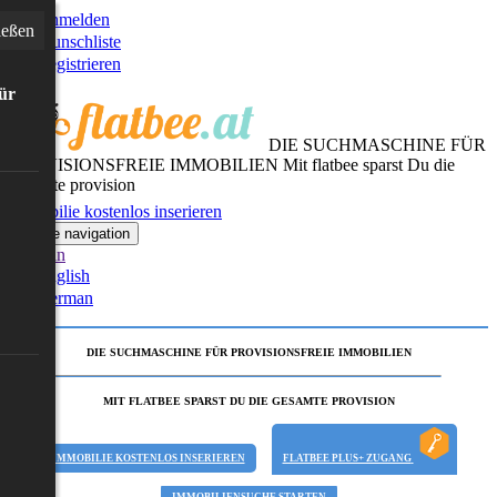
Anmelden
ießen
Wunschliste
Registrieren
für
DIE SUCHMASCHINE FÜR
PROVISIONSFREIE IMMOBILIEN
Mit flatbee sparst Du die
gesamte provision
Immobilie kostenlos inserieren
Toggle navigation
German
English
German
DIE SUCHMASCHINE FÜR PROVISIONSFREIE IMMOBILIEN
MIT FLATBEE SPARST DU DIE GESAMTE PROVISION
IMMOBILIE KOSTENLOS INSERIEREN
FLATBEE PLUS+ ZUGANG