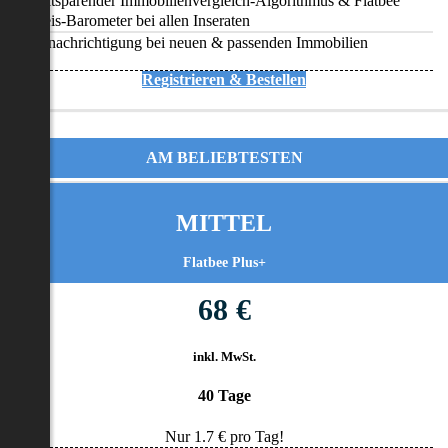
Zeitsparender Immobilienvergleich-Algorithmus & Flatbee
Preis-Barometer bei allen Inseraten
Benachrichtigung bei neuen & passenden Immobilien
Registrieren & Bestellen
AM BELIEBTESTEN
MITTEL
Flatbee Plus+
68 €
inkl. MwSt.
40 Tage
Nur
1.7
€ pro Tag!