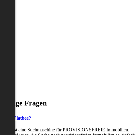
Häufige Fragen
as ist Flatbee?
Flatbee ist eine Suchmaschine für PROVISIONSFREIE Immobilien.