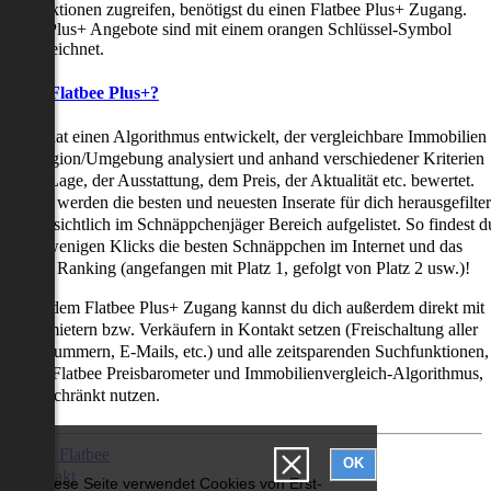
uchfunktionen zugreifen, benötigst du einen Flatbee Plus+ Zugang.
latbee Plus+ Angebote sind mit einem orangen Schlüssel-Symbol
ekennzeichnet.
as ist Flatbee Plus+?
latbee hat einen Algorithmus entwickelt, der vergleichbare Immobilien
iner Region/Umgebung analysiert und anhand verschiedener Kriterien
ie der Lage, der Ausstattung, dem Preis, der Aktualität etc. bewertet.
adurch werden die besten und neuesten Inserate für dich herausgefilter
nd übersichtlich im Schnäppchenjäger Bereich aufgelistet. So findest d
it nur wenigen Klicks die besten Schnäppchen im Internet und das
ogar als Ranking (angefangen mit Platz 1, gefolgt von Platz 2 usw.)!
ur mit dem Flatbee Plus+ Zugang kannst du dich außerdem direkt mit
en Vermietern bzw. Verkäufern in Kontakt setzen (Freischaltung aller
elefonnummern, E-Mails, etc.) und alle zeitsparenden Suchfunktionen,
ie den Flatbee Preisbarometer und Immobilienvergleich-Algorithmus,
neingeschränkt nutzen.
Über Flatbee
OK
Kontakt
Diese Seite verwendet Cookies von Erst-