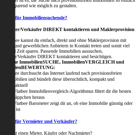
nser Ziel ist es, die Suche nach provisionsfreien Immobilien so einfach
nd zeitsparend wie möglich zu gestalten.
Vorteile für Immobiliensuchende?
Viermieter/Verkäufer DIREKT kontaktieren und Maklerprovision
sparen:
it Flatbee kannst du einfach, direkt und ohne Maklerprovision mit
rivaten und gewerblichen Anbietern in Kontakt treten und somit viel
eld und Zeit sparen. Passende Immobilien aussuchen,
ermieter/Verkäufer DIREKT kontaktieren und besichtigen.
All-in-one ImmobilienSUCHE, ImmobilienVERGLEICH und
ImmobilienBEWERTUNG:
Flatbee durchsucht das Internet laufend nach provisionsfreien
Immobilien und bündelt diese übersichtlich, kompakt und
tagesaktuell
Der Flatbee Immobilienvergleich-Algorithmus filtert dir die besten
Schnäppchen heraus
Der Flatbee Barometer zeigt dir an, ob eine Immobilie günstig oder
teuer ist
Vorteile für Vermieter und Verkäufer?
u suchst einen Mieter, Käufer oder Nachmieter?