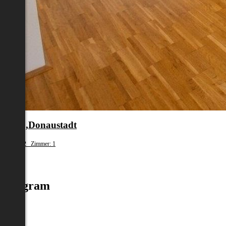
en 22.,Donaustadt
fläche: 32 Zimmer: 1
.100
Instagram