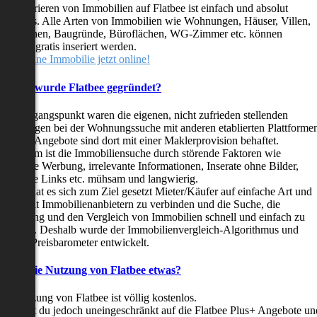
as Inserieren von Immobilien auf Flatbee ist einfach und absolut
ostenlos. Alle Arten von Immobilien wie Wohnungen, Häuser, Villen,
arkflächen, Baugründe, Büroflächen, WG-Zimmer etc. können
ederzeit gratis inseriert werden.
telle deine Immobilie jetzt online!
Warum wurde Flatbee gegründet?
er Ausgangspunkt waren die eigenen, nicht zufrieden stellenden
rfahrungen bei der Wohnungssuche mit anderen etablierten Plattforme
ast alle Angebote sind dort mit einer Maklerprovision behaftet.
ußerdem ist die Immobiliensuche durch störende Faktoren wie
linkende Werbung, irrelevante Informationen, Inserate ohne Bilder,
nzählige Links etc. mühsam und langwierig.
latbee hat es sich zum Ziel gesetzt Mieter/Käufer auf einfache Art und
eise mit Immobilienanbietern zu verbinden und die Suche, die
ewertung und den Vergleich von Immobilien schnell und einfach zu
estalten. Deshalb wurde der Immobilienvergleich-Algorithmus und
latbee-Preisbarometer entwickelt.
Kostet die Nutzung von Flatbee etwas?
ie Nutzung von Flatbee ist völlig kostenlos.
öchtest du jedoch uneingeschränkt auf die Flatbee Plus+ Angebote un