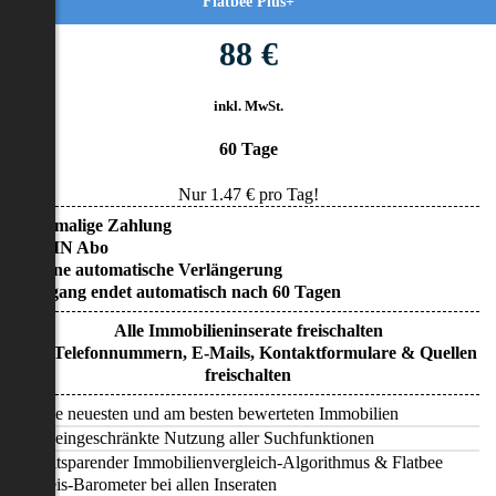
Flatbee Plus+
88 €
inkl. MwSt.
60 Tage
Nur
1.47
€ pro Tag!
• Einmalige Zahlung
• KEIN Abo
• Keine automatische Verlängerung
• Zugang endet automatisch nach 60 Tagen
Alle Immobilieninserate freischalten
Alle Telefonnummern, E-Mails, Kontaktformulare & Quellen
freischalten
Alle neuesten und am besten bewerteten Immobilien
Uneingeschränkte Nutzung aller Suchfunktionen
Zeitsparender Immobilienvergleich-Algorithmus & Flatbee
Preis-Barometer bei allen Inseraten