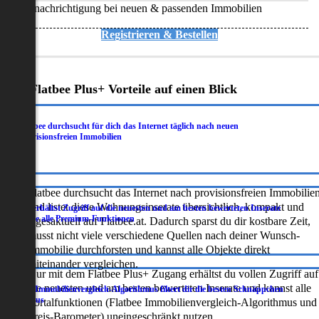
Benachrichtigung bei neuen & passenden Immobilien
Registrieren & Bestellen
Deine Flatbee Plus+ Vorteile auf einen Blick
Flatbee durchsucht für dich das Internet täglich nach neuen
.
provisionsfreien Immobilien
Flatbee durchsucht das Internet nach provisionsfreien Immobilie
und listet diese Wohnungsinserate übersichtlich, kompakt und
Du erhältst Zugriff auf die neuesten und am besten bewerteten Inserate
.
sowie alle Premium-Funktionen
tagesaktuell auf Flatbee.at. Dadurch sparst du dir kostbare Zeit,
musst nicht viele verschiedene Quellen nach deiner Wunsch-
Immobilie durchforsten und kannst alle Objekte direkt
miteinander vergleichen.
Nur mit dem Flatbee Plus+ Zugang erhältst du vollen Zugriff auf
die neuesten und am besten bewerteten Inserate und kannst alle
Der Immobilienvergleich-Algorithmus filtert dir die besten Schnäppchen
.
heraus
Portalfunktionen (Flatbee Immobilienvergleich-Algorithmus und
Preis-Barometer) uneingeschränkt nutzen.