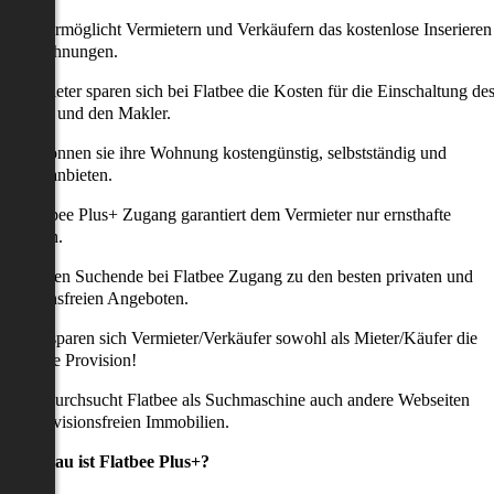
latbee ermöglicht Vermietern und Verkäufern das kostenlose Inserieren
ihrer Wohnungen.
ie Anbieter sparen sich bei Flatbee die Kosten für die Einschaltung de
nserates und den Makler.
aher können sie ihre Wohnung kostengünstig, selbstständig und
ffektiv anbieten.
er Flatbee Plus+ Zugang garantiert dem Vermieter nur ernsthafte
Anfragen.
o erhalten Suchende bei Flatbee Zugang zu den besten privaten und
rovisionsfreien Angeboten.
ei uns sparen sich Vermieter/Verkäufer sowohl als Mieter/Käufer die
omplette Provision!
udem durchsucht Flatbee als Suchmaschine auch andere Webseiten
ach provisionsfreien Immobilien.
Was genau ist Flatbee Plus+?