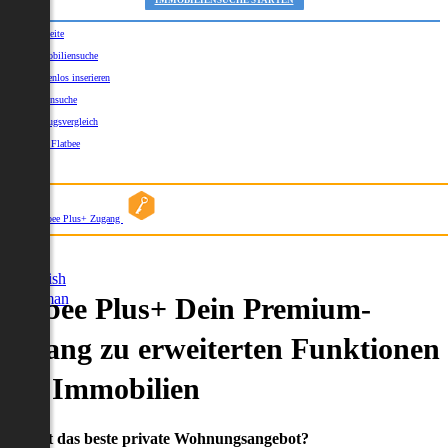
IMMOBILIENSUCHE STARTEN
Startseite
Immobiliensuche
Kostenlos inserieren
Kartensuche
Umzugsvergleich
Über Flatbee
Blog
Flatbee Plus+ Zugang
German
English
German
Flatbee Plus+ Dein Premium-
Zugang zu erweiterten Funktionen
und Immobilien
Du willst das beste private Wohnungsangebot?