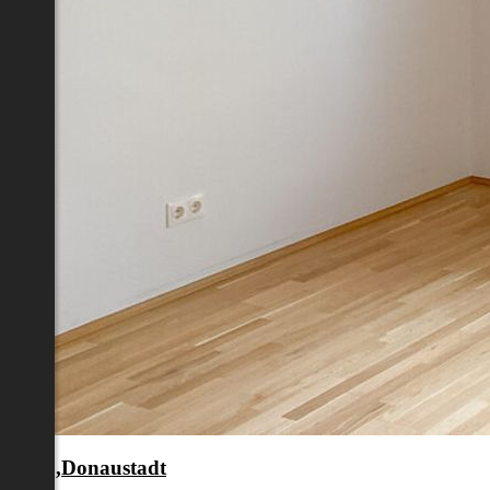
en 22.,Donaustadt