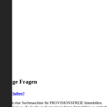
Häufige Fragen
as ist Flatbee?
Flatbee ist eine Suchmaschine für PROVISIONSFREIE Immobilien.