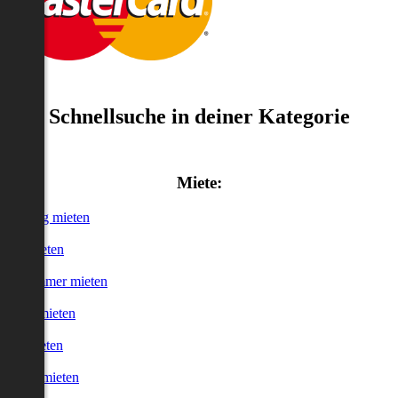
Schnellsuche in deiner Kategorie
Miete:
Wohnung mieten
Haus mieten
WG-Zimmer mieten
Garage mieten
Büro mieten
urzzeitmieten