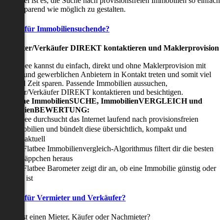
nser Ziel ist es, die Suche nach provisionsfreien Immobilien so einfach
nd zeitsparend wie möglich zu gestalten.
Vorteile für Immobiliensuchende?
Viermieter/Verkäufer DIREKT kontaktieren und Maklerprovision
sparen:
it Flatbee kannst du einfach, direkt und ohne Maklerprovision mit
rivaten und gewerblichen Anbietern in Kontakt treten und somit viel
eld und Zeit sparen. Passende Immobilien aussuchen,
ermieter/Verkäufer DIREKT kontaktieren und besichtigen.
All-in-one ImmobilienSUCHE, ImmobilienVERGLEICH und
ImmobilienBEWERTUNG:
Flatbee durchsucht das Internet laufend nach provisionsfreien
Immobilien und bündelt diese übersichtlich, kompakt und
tagesaktuell
Der Flatbee Immobilienvergleich-Algorithmus filtert dir die besten
Schnäppchen heraus
Der Flatbee Barometer zeigt dir an, ob eine Immobilie günstig oder
teuer ist
Vorteile für Vermieter und Verkäufer?
u suchst einen Mieter, Käufer oder Nachmieter?