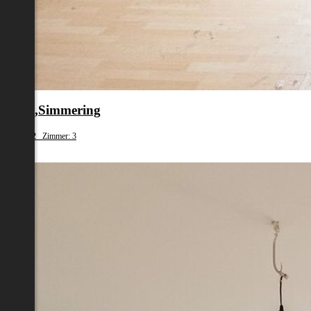
en 11.,Simmering
fläche: 62 Zimmer: 3
79 000