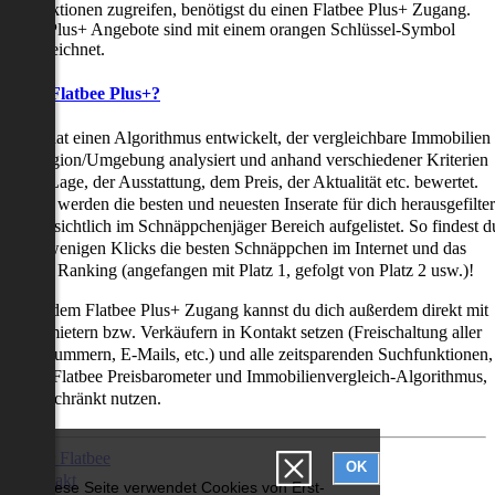
uchfunktionen zugreifen, benötigst du einen Flatbee Plus+ Zugang.
latbee Plus+ Angebote sind mit einem orangen Schlüssel-Symbol
ekennzeichnet.
as ist Flatbee Plus+?
latbee hat einen Algorithmus entwickelt, der vergleichbare Immobilien
iner Region/Umgebung analysiert und anhand verschiedener Kriterien
ie der Lage, der Ausstattung, dem Preis, der Aktualität etc. bewertet.
adurch werden die besten und neuesten Inserate für dich herausgefilter
nd übersichtlich im Schnäppchenjäger Bereich aufgelistet. So findest d
it nur wenigen Klicks die besten Schnäppchen im Internet und das
ogar als Ranking (angefangen mit Platz 1, gefolgt von Platz 2 usw.)!
ur mit dem Flatbee Plus+ Zugang kannst du dich außerdem direkt mit
en Vermietern bzw. Verkäufern in Kontakt setzen (Freischaltung aller
elefonnummern, E-Mails, etc.) und alle zeitsparenden Suchfunktionen,
ie den Flatbee Preisbarometer und Immobilienvergleich-Algorithmus,
neingeschränkt nutzen.
Über Flatbee
OK
Kontakt
Diese Seite verwendet Cookies von Erst-