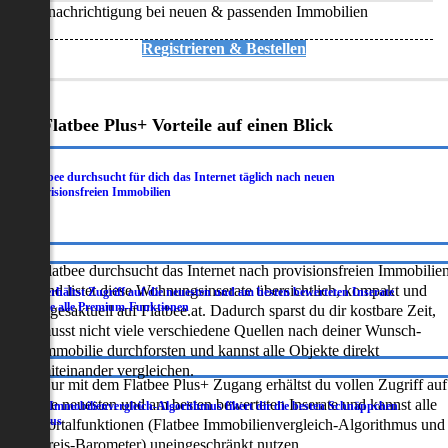
Benachrichtigung bei neuen & passenden Immobilien
Registrieren & Bestellen
Deine Flatbee Plus+ Vorteile auf einen Blick
Flatbee durchsucht für dich das Internet täglich nach neuen
.
provisionsfreien Immobilien
Flatbee durchsucht das Internet nach provisionsfreien Immobilie
und listet diese Wohnungsinserate übersichtlich, kompakt und
Du erhältst Zugriff auf die neuesten und am besten bewerteten Inserate
.
sowie alle Premium-Funktionen
tagesaktuell auf Flatbee.at. Dadurch sparst du dir kostbare Zeit,
musst nicht viele verschiedene Quellen nach deiner Wunsch-
Immobilie durchforsten und kannst alle Objekte direkt
miteinander vergleichen.
Nur mit dem Flatbee Plus+ Zugang erhältst du vollen Zugriff auf
die neuesten und am besten bewerteten Inserate und kannst alle
Der Immobilienvergleich-Algorithmus filtert dir die besten Schnäppchen
.
heraus
Portalfunktionen (Flatbee Immobilienvergleich-Algorithmus und
Preis-Barometer) uneingeschränkt nutzen.