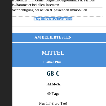
Zeitsparender Immobilienvergleich-Algorithmus & Flatbee
Preis-Barometer bei allen Inseraten
Benachrichtigung bei neuen & passenden Immobilien
Registrieren & Bestellen
AM BELIEBTESTEN
MITTEL
Flatbee Plus+
68 €
inkl. MwSt.
40 Tage
Nur
1.7
€ pro Tag!