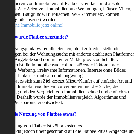
as Inserieren von Immobilien auf Flatbee ist einfach und absolut
ostenlos. Alle Arten von Immobilien wie Wohnungen, Häuser, Villen,
arkflächen, Baugründe, Büroflächen, WG-Zimmer etc. können
ederzeit gratis inseriert werden.
telle deine Immobilie jetzt online!
Warum wurde Flatbee gegründet?
er Ausgangspunkt waren die eigenen, nicht zufrieden stellenden
rfahrungen bei der Wohnungssuche mit anderen etablierten Plattforme
ast alle Angebote sind dort mit einer Maklerprovision behaftet.
ußerdem ist die Immobiliensuche durch störende Faktoren wie
linkende Werbung, irrelevante Informationen, Inserate ohne Bilder,
nzählige Links etc. mühsam und langwierig.
latbee hat es sich zum Ziel gesetzt Mieter/Käufer auf einfache Art und
eise mit Immobilienanbietern zu verbinden und die Suche, die
ewertung und den Vergleich von Immobilien schnell und einfach zu
estalten. Deshalb wurde der Immobilienvergleich-Algorithmus und
latbee-Preisbarometer entwickelt.
Kostet die Nutzung von Flatbee etwas?
ie Nutzung von Flatbee ist völlig kostenlos.
öchtest du jedoch uneingeschränkt auf die Flatbee Plus+ Angebote un