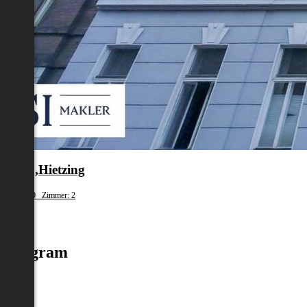
en 13.,Hietzing
fläche: 80 Zimmer: 2
.493
Instagram