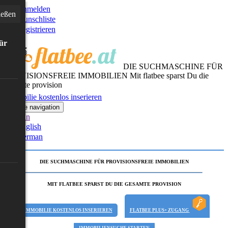
Anmelden
ießen
Wunschliste
Registrieren
für
DIE SUCHMASCHINE FÜR
PROVISIONSFREIE IMMOBILIEN
Mit flatbee sparst Du die
gesamte provision
Immobilie kostenlos inserieren
Toggle navigation
German
English
German
DIE SUCHMASCHINE FÜR PROVISIONSFREIE IMMOBILIEN
MIT FLATBEE SPARST DU DIE GESAMTE PROVISION
IMMOBILIE KOSTENLOS INSERIEREN
FLATBEE PLUS+ ZUGANG