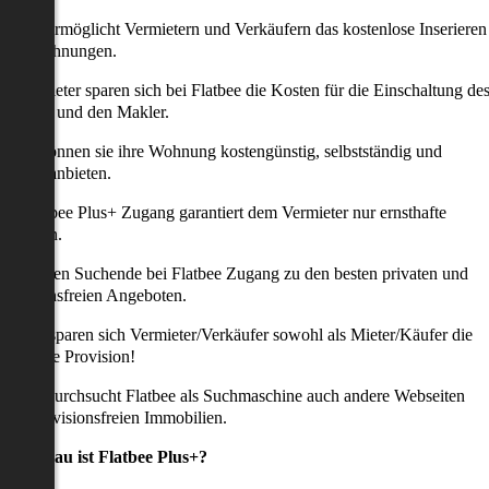
latbee ermöglicht Vermietern und Verkäufern das kostenlose Inserieren
ihrer Wohnungen.
ie Anbieter sparen sich bei Flatbee die Kosten für die Einschaltung de
nserates und den Makler.
aher können sie ihre Wohnung kostengünstig, selbstständig und
ffektiv anbieten.
er Flatbee Plus+ Zugang garantiert dem Vermieter nur ernsthafte
Anfragen.
o erhalten Suchende bei Flatbee Zugang zu den besten privaten und
rovisionsfreien Angeboten.
ei uns sparen sich Vermieter/Verkäufer sowohl als Mieter/Käufer die
omplette Provision!
udem durchsucht Flatbee als Suchmaschine auch andere Webseiten
ach provisionsfreien Immobilien.
Was genau ist Flatbee Plus+?