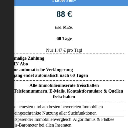
Flatbee Plus+
88 €
inkl. MwSt.
60 Tage
Nur
1.47
€ pro Tag!
• Einmalige Zahlung
• KEIN Abo
• Keine automatische Verlängerung
• Zugang endet automatisch nach 60 Tagen
Alle Immobilieninserate freischalten
Alle Telefonnummern, E-Mails, Kontaktformulare & Quellen
freischalten
Alle neuesten und am besten bewerteten Immobilien
Uneingeschränkte Nutzung aller Suchfunktionen
Zeitsparender Immobilienvergleich-Algorithmus & Flatbee
Preis-Barometer bei allen Inseraten