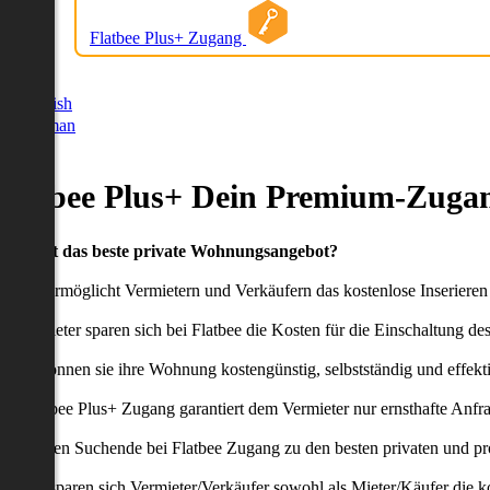
Flatbee Plus+ Zugang
German
English
German
Flatbee Plus+ Dein Premium-Zugan
Du willst das beste private Wohnungsangebot?
latbee ermöglicht Vermietern und Verkäufern das kostenlose Inseriere
ie Anbieter sparen sich bei Flatbee die Kosten für die Einschaltung de
aher können sie ihre Wohnung kostengünstig, selbstständig und effekti
er Flatbee Plus+ Zugang garantiert dem Vermieter nur ernsthafte Anfr
o erhalten Suchende bei Flatbee Zugang zu den besten privaten und pr
ei uns sparen sich Vermieter/Verkäufer sowohl als Mieter/Käufer die k