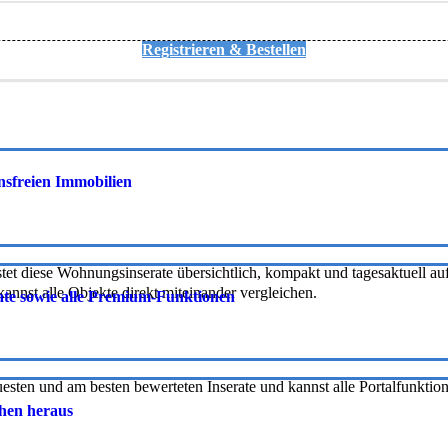
Registrieren & Bestellen
onsfreien Immobilien
tet diese Wohnungsinserate übersichtlich, kompakt und tagesaktuell auf 
nnst alle Objekte direkt miteinander vergleichen.
rate sowie alle Premium-Funktionen
uesten und am besten bewerteten Inserate und kannst alle Portalfunkti
chen heraus