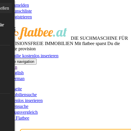
Anmelden
ießen
Wunschliste
Registrieren
für
DIE SUCHMASCHINE FÜR
PROVISIONSFREIE IMMOBILIEN
Mit flatbee sparst Du die
gesamte provision
Immobilie kostenlos inserieren
Toggle navigation
German
English
German
Startseite
Immobiliensuche
Kostenlos inserieren
Kartensuche
Umzugsvergleich
Über Flatbee
Blog