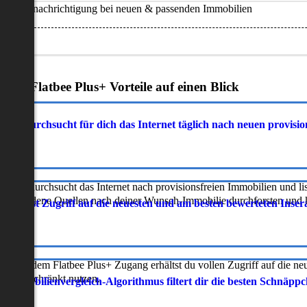
Benachrichtigung bei neuen & passenden Immobilien
Deine Flatbee Plus+ Vorteile auf einen Blick
atbee durchsucht für dich das Internet täglich nach neuen provisi
latbee durchsucht das Internet nach provisionsfreien Immobilien und lis
erschiedene Quellen nach deiner Wunsch-Immobilie durchforsten und ka
 erhältst Zugriff auf die neuesten und am besten bewerteten Inse
ur mit dem Flatbee Plus+ Zugang erhältst du vollen Zugriff auf die ne
neingeschränkt nutzen.
r Immobilienvergleich-Algorithmus filtert dir die besten Schnäpp