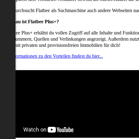
udem durchsucht Flatbee als Suchmaschine auch andere Webseiten nac
Was genau ist Flatbee Plus+?
it Flatbee Plus+ erhältst du vollen Zugriff auf alle Inhalte und Funkt
elefonnummern, Quellen und Verlinkungen angezeigt. Außerdem nutzt d
nserate mit privaten und provisionsfreien Immobilien für dich!
ehr Informationen zu den Vorteilen findest du hier...