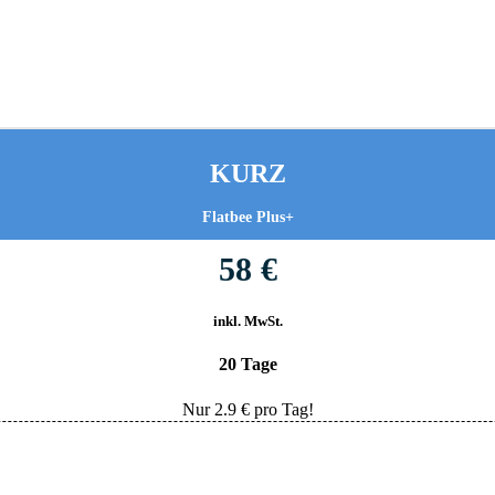
KURZ
Flatbee Plus+
58 €
inkl. MwSt.
20 Tage
Nur
2.9
€ pro Tag!