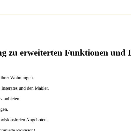
g zu erweiterten Funktionen und 
n ihrer Wohnungen.
s Inserates und den Makler.
v anbieten.
agen.
ovisionsfreien Angeboten.
omplette Provision!