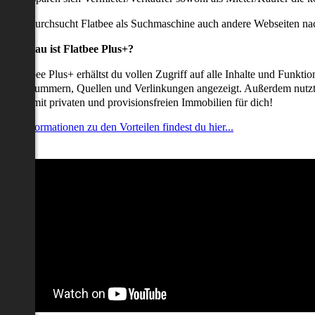
udem durchsucht Flatbee als Suchmaschine auch andere Webseiten nac
Was genau ist Flatbee Plus+?
it Flatbee Plus+ erhältst du vollen Zugriff auf alle Inhalte und Funkt
elefonnummern, Quellen und Verlinkungen angezeigt. Außerdem nutzt d
nserate mit privaten und provisionsfreien Immobilien für dich!
ehr Informationen zu den Vorteilen findest du hier...