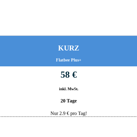
KURZ
Flatbee Plus+
58 €
inkl. MwSt.
20 Tage
Nur
2.9
€ pro Tag!