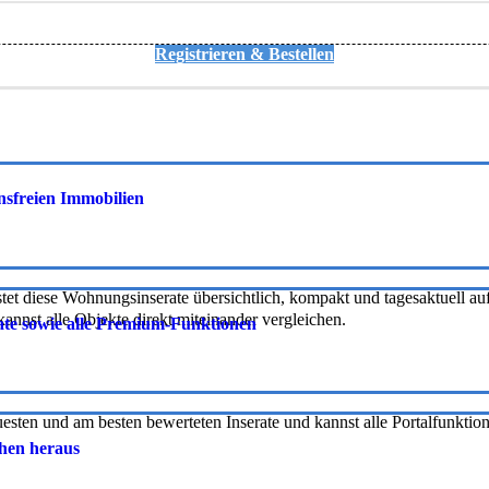
Registrieren & Bestellen
onsfreien Immobilien
tet diese Wohnungsinserate übersichtlich, kompakt und tagesaktuell auf 
nnst alle Objekte direkt miteinander vergleichen.
rate sowie alle Premium-Funktionen
uesten und am besten bewerteten Inserate und kannst alle Portalfunkti
chen heraus