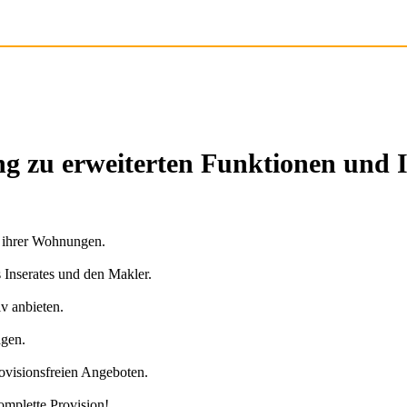
g zu erweiterten Funktionen und 
n ihrer Wohnungen.
s Inserates und den Makler.
v anbieten.
agen.
ovisionsfreien Angeboten.
omplette Provision!