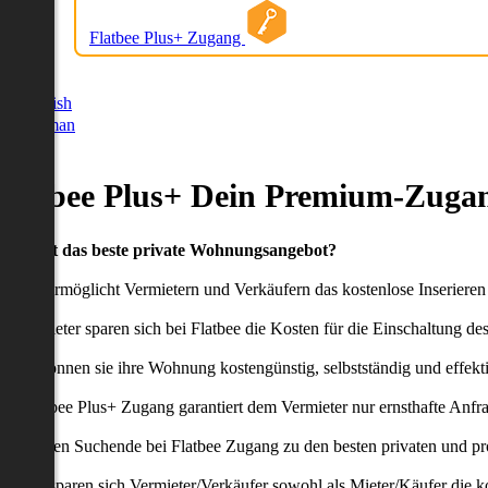
Flatbee Plus+ Zugang
German
English
German
Flatbee Plus+ Dein Premium-Zugan
Du willst das beste private Wohnungsangebot?
latbee ermöglicht Vermietern und Verkäufern das kostenlose Inseriere
ie Anbieter sparen sich bei Flatbee die Kosten für die Einschaltung de
aher können sie ihre Wohnung kostengünstig, selbstständig und effekti
er Flatbee Plus+ Zugang garantiert dem Vermieter nur ernsthafte Anfr
o erhalten Suchende bei Flatbee Zugang zu den besten privaten und pr
ei uns sparen sich Vermieter/Verkäufer sowohl als Mieter/Käufer die k