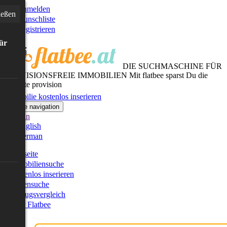
Anmelden
ießen
Wunschliste
Registrieren
für
DIE SUCHMASCHINE FÜR
PROVISIONSFREIE IMMOBILIEN
Mit flatbee sparst Du die
gesamte provision
Immobilie kostenlos inserieren
Toggle navigation
German
English
German
Startseite
Immobiliensuche
Kostenlos inserieren
Kartensuche
Umzugsvergleich
Über Flatbee
Blog