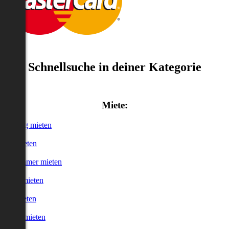
Schnellsuche in deiner Kategorie
Miete:
Wohnung mieten
Haus mieten
WG-Zimmer mieten
Garage mieten
Büro mieten
urzzeitmieten