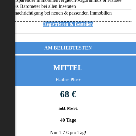
Zeitsparender Immobilienvergleich-Algorithmus & Flatbee
Preis-Barometer bei allen Inseraten
Benachrichtigung bei neuen & passenden Immobilien
Registrieren & Bestellen
AM BELIEBTESTEN
MITTEL
Flatbee Plus+
68 €
inkl. MwSt.
40 Tage
Nur
1.7
€ pro Tag!