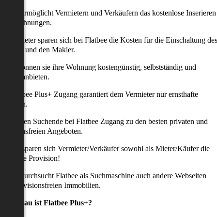
latbee ermöglicht Vermietern und Verkäufern das kostenlose Inserieren
ihrer Wohnungen.
ie Anbieter sparen sich bei Flatbee die Kosten für die Einschaltung de
nserates und den Makler.
aher können sie ihre Wohnung kostengünstig, selbstständig und
ffektiv anbieten.
er Flatbee Plus+ Zugang garantiert dem Vermieter nur ernsthafte
Anfragen.
o erhalten Suchende bei Flatbee Zugang zu den besten privaten und
rovisionsfreien Angeboten.
ei uns sparen sich Vermieter/Verkäufer sowohl als Mieter/Käufer die
omplette Provision!
udem durchsucht Flatbee als Suchmaschine auch andere Webseiten
ach provisionsfreien Immobilien.
Was genau ist Flatbee Plus+?