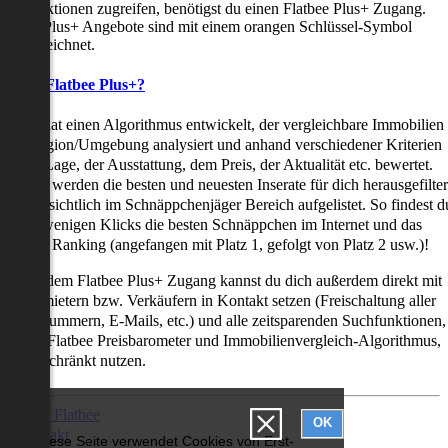
uchfunktionen zugreifen, benötigst du einen Flatbee Plus+ Zugang.
latbee Plus+ Angebote sind mit einem orangen Schlüssel-Symbol
ekennzeichnet.
as ist Flatbee Plus+?
latbee hat einen Algorithmus entwickelt, der vergleichbare Immobilien
iner Region/Umgebung analysiert und anhand verschiedener Kriterien
ie der Lage, der Ausstattung, dem Preis, der Aktualität etc. bewertet.
adurch werden die besten und neuesten Inserate für dich herausgefilter
nd übersichtlich im Schnäppchenjäger Bereich aufgelistet. So findest d
it nur wenigen Klicks die besten Schnäppchen im Internet und das
ogar als Ranking (angefangen mit Platz 1, gefolgt von Platz 2 usw.)!
ur mit dem Flatbee Plus+ Zugang kannst du dich außerdem direkt mit
en Vermietern bzw. Verkäufern in Kontakt setzen (Freischaltung aller
elefonnummern, E-Mails, etc.) und alle zeitsparenden Suchfunktionen,
ie den Flatbee Preisbarometer und Immobilienvergleich-Algorithmus,
neingeschränkt nutzen.
Über Flatbee
OK
Kontakt
Diese Seite verwendet Cookies von Erst-