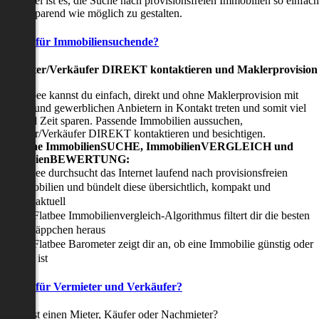
nser Ziel ist es, die Suche nach provisionsfreien Immobilien so einfach
nd zeitsparend wie möglich zu gestalten.
Vorteile für Immobiliensuchende?
Viermieter/Verkäufer DIREKT kontaktieren und Maklerprovision
sparen:
it Flatbee kannst du einfach, direkt und ohne Maklerprovision mit
rivaten und gewerblichen Anbietern in Kontakt treten und somit viel
eld und Zeit sparen. Passende Immobilien aussuchen,
ermieter/Verkäufer DIREKT kontaktieren und besichtigen.
All-in-one ImmobilienSUCHE, ImmobilienVERGLEICH und
ImmobilienBEWERTUNG:
Flatbee durchsucht das Internet laufend nach provisionsfreien
Immobilien und bündelt diese übersichtlich, kompakt und
tagesaktuell
Der Flatbee Immobilienvergleich-Algorithmus filtert dir die besten
Schnäppchen heraus
Der Flatbee Barometer zeigt dir an, ob eine Immobilie günstig oder
teuer ist
Vorteile für Vermieter und Verkäufer?
u suchst einen Mieter, Käufer oder Nachmieter?