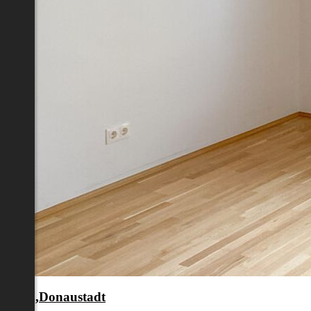
en 22.,Donaustadt