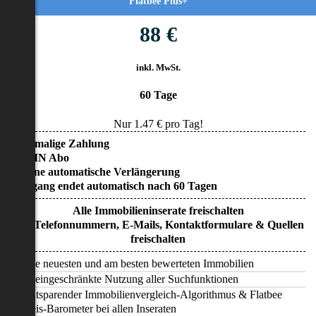
Flatbee Plus+
88 €
inkl. MwSt.
60 Tage
Nur
1.47
€ pro Tag!
• Einmalige Zahlung
• KEIN Abo
• Keine automatische Verlängerung
• Zugang endet automatisch nach 60 Tagen
Alle Immobilieninserate freischalten
Alle Telefonnummern, E-Mails, Kontaktformulare & Quellen
freischalten
Alle neuesten und am besten bewerteten Immobilien
Uneingeschränkte Nutzung aller Suchfunktionen
Zeitsparender Immobilienvergleich-Algorithmus & Flatbee
Preis-Barometer bei allen Inseraten