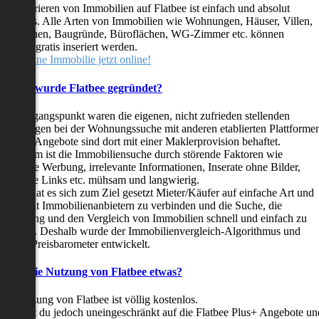
as Inserieren von Immobilien auf Flatbee ist einfach und absolut
ostenlos. Alle Arten von Immobilien wie Wohnungen, Häuser, Villen,
arkflächen, Baugründe, Büroflächen, WG-Zimmer etc. können
ederzeit gratis inseriert werden.
telle deine Immobilie jetzt online!
Warum wurde Flatbee gegründet?
er Ausgangspunkt waren die eigenen, nicht zufrieden stellenden
rfahrungen bei der Wohnungssuche mit anderen etablierten Plattforme
ast alle Angebote sind dort mit einer Maklerprovision behaftet.
ußerdem ist die Immobiliensuche durch störende Faktoren wie
linkende Werbung, irrelevante Informationen, Inserate ohne Bilder,
nzählige Links etc. mühsam und langwierig.
latbee hat es sich zum Ziel gesetzt Mieter/Käufer auf einfache Art und
eise mit Immobilienanbietern zu verbinden und die Suche, die
ewertung und den Vergleich von Immobilien schnell und einfach zu
estalten. Deshalb wurde der Immobilienvergleich-Algorithmus und
latbee-Preisbarometer entwickelt.
Kostet die Nutzung von Flatbee etwas?
ie Nutzung von Flatbee ist völlig kostenlos.
öchtest du jedoch uneingeschränkt auf die Flatbee Plus+ Angebote un