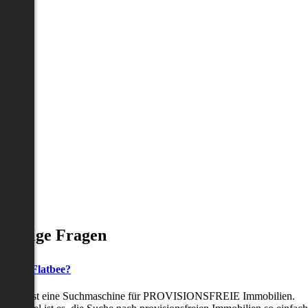
Häufige Fragen
as ist Flatbee?
Flatbee ist eine Suchmaschine für PROVISIONSFREIE Immobilien.