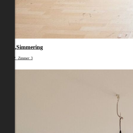
en 11.,Simmering
fläche: 62 Zimmer: 3
79 000