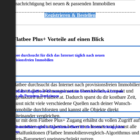
Benachrichtigung bei neuen & passenden Immobilien
Registrieren & Bestellen
Deine Flatbee Plus+ Vorteile auf einen Blick
Flatbee durchsucht für dich das Internet täglich nach neuen
.
provisionsfreien Immobilien
Flatbee durchsucht das Internet nach provisionsfreien Immobilie
und listet diese Wohnungsinserate übersichtlich, kompakt und
Du erhältst Zugriff auf die neuesten und am besten bewerteten Inserate
.
sowie alle Premium-Funktionen
tagesaktuell auf Flatbee.at. Dadurch sparst du dir kostbare Zeit,
musst nicht viele verschiedene Quellen nach deiner Wunsch-
Immobilie durchforsten und kannst alle Objekte direkt
miteinander vergleichen.
Nur mit dem Flatbee Plus+ Zugang erhältst du vollen Zugriff auf
die neuesten und am besten bewerteten Inserate und kannst alle
Der Immobilienvergleich-Algorithmus filtert dir die besten Schnäppchen
.
heraus
Portalfunktionen (Flatbee Immobilienvergleich-Algorithmus und
Preis-Barometer) uneingeschränkt nutzen.