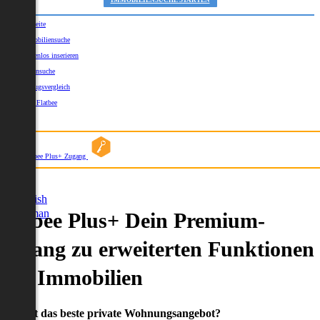
IMMOBILIENSUCHE STARTEN
Startseite
Immobiliensuche
Kostenlos inserieren
Kartensuche
Umzugsvergleich
Über Flatbee
Blog
Flatbee Plus+ Zugang
German
English
German
Flatbee Plus+ Dein Premium-
Zugang zu erweiterten Funktionen
und Immobilien
Du willst das beste private Wohnungsangebot?