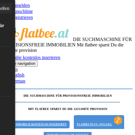
Anmelden
ießen
Wunschliste
Registrieren
für
DIE SUCHMASCHINE FÜR
PROVISIONSFREIE IMMOBILIEN
Mit flatbee sparst Du die
gesamte provision
Immobilie kostenlos inserieren
Toggle navigation
German
English
German
DIE SUCHMASCHINE FÜR PROVISIONSFREIE IMMOBILIEN
MIT FLATBEE SPARST DU DIE GESAMTE PROVISION
IMMOBILIE KOSTENLOS INSERIEREN
FLATBEE PLUS+ ZUGANG