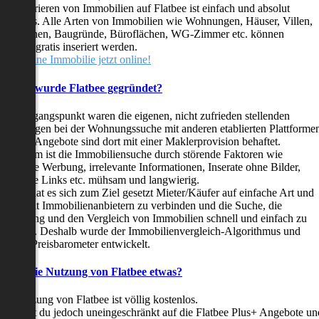
as Inserieren von Immobilien auf Flatbee ist einfach und absolut
ostenlos. Alle Arten von Immobilien wie Wohnungen, Häuser, Villen,
arkflächen, Baugründe, Büroflächen, WG-Zimmer etc. können
ederzeit gratis inseriert werden.
telle deine Immobilie jetzt online!
Warum wurde Flatbee gegründet?
er Ausgangspunkt waren die eigenen, nicht zufrieden stellenden
rfahrungen bei der Wohnungssuche mit anderen etablierten Plattforme
ast alle Angebote sind dort mit einer Maklerprovision behaftet.
ußerdem ist die Immobiliensuche durch störende Faktoren wie
linkende Werbung, irrelevante Informationen, Inserate ohne Bilder,
nzählige Links etc. mühsam und langwierig.
latbee hat es sich zum Ziel gesetzt Mieter/Käufer auf einfache Art und
eise mit Immobilienanbietern zu verbinden und die Suche, die
ewertung und den Vergleich von Immobilien schnell und einfach zu
estalten. Deshalb wurde der Immobilienvergleich-Algorithmus und
latbee-Preisbarometer entwickelt.
Kostet die Nutzung von Flatbee etwas?
ie Nutzung von Flatbee ist völlig kostenlos.
öchtest du jedoch uneingeschränkt auf die Flatbee Plus+ Angebote un