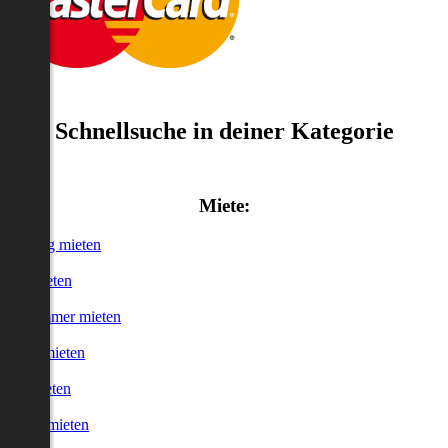
Schnellsuche in deiner Kategorie
Miete:
Wohnung mieten
Haus mieten
WG-Zimmer mieten
Garage mieten
Büro mieten
urzzeitmieten