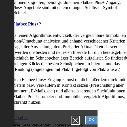
uchfunktionen zugreifen, benötigst du einen Flatbee Plus+ Zugang.
latbee Plus+ Angebote sind mit einem orangen Schlüssel-Symbol
ekennzeichnet.
as ist Flatbee Plus+?
latbee hat einen Algorithmus entwickelt, der vergleichbare Immobilien
iner Region/Umgebung analysiert und anhand verschiedener Kriterien
ie der Lage, der Ausstattung, dem Preis, der Aktualität etc. bewertet.
adurch werden die besten und neuesten Inserate für dich herausgefilter
nd übersichtlich im Schnäppchenjäger Bereich aufgelistet. So findest d
it nur wenigen Klicks die besten Schnäppchen im Internet und das
ogar als Ranking (angefangen mit Platz 1, gefolgt von Platz 2 usw.)!
ur mit dem Flatbee Plus+ Zugang kannst du dich außerdem direkt mit
en Vermietern bzw. Verkäufern in Kontakt setzen (Freischaltung aller
elefonnummern, E-Mails, etc.) und alle zeitsparenden Suchfunktionen,
ie den Flatbee Preisbarometer und Immobilienvergleich-Algorithmus,
neingeschränkt nutzen.
Über Flatbee
OK
Kontakt
Diese Seite verwendet Cookies von Erst-