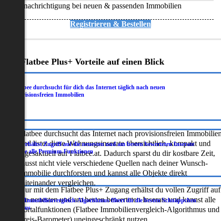
Benachrichtigung bei neuen & passenden Immobilien
Registrieren & Bestellen
Deine Flatbee Plus+ Vorteile auf einen Blick
Flatbee durchsucht für dich das Internet täglich nach neuen
.
provisionsfreien Immobilien
Flatbee durchsucht das Internet nach provisionsfreien Immobilie
und listet diese Wohnungsinserate übersichtlich, kompakt und
Du erhältst Zugriff auf die neuesten und am besten bewerteten Inserate
.
sowie alle Premium-Funktionen
tagesaktuell auf Flatbee.at. Dadurch sparst du dir kostbare Zeit,
musst nicht viele verschiedene Quellen nach deiner Wunsch-
Immobilie durchforsten und kannst alle Objekte direkt
miteinander vergleichen.
Nur mit dem Flatbee Plus+ Zugang erhältst du vollen Zugriff auf
die neuesten und am besten bewerteten Inserate und kannst alle
Der Immobilienvergleich-Algorithmus filtert dir die besten Schnäppchen
.
heraus
Portalfunktionen (Flatbee Immobilienvergleich-Algorithmus und
Preis-Barometer) uneingeschränkt nutzen.