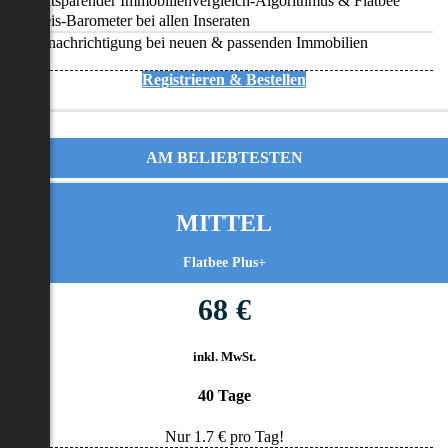
Zeitsparender Immobilienvergleich-Algorithmus & Flatbee
Preis-Barometer bei allen Inseraten
Benachrichtigung bei neuen & passenden Immobilien
Registrieren & Bestellen
AM BELIEBTESTEN
MITTEL
Flatbee Plus+
68 €
inkl. MwSt.
40 Tage
Nur
1.7
€ pro Tag!