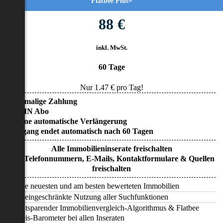
Flatbee Plus+
88 €
inkl. MwSt.
60 Tage
Nur
1.47
€ pro Tag!
• Einmalige Zahlung
• KEIN Abo
• Keine automatische Verlängerung
• Zugang endet automatisch nach 60 Tagen
Alle Immobilieninserate freischalten
Alle Telefonnummern, E-Mails, Kontaktformulare & Quellen
freischalten
Alle neuesten und am besten bewerteten Immobilien
Uneingeschränkte Nutzung aller Suchfunktionen
Zeitsparender Immobilienvergleich-Algorithmus & Flatbee
Preis-Barometer bei allen Inseraten