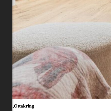
en 16.,Ottakring