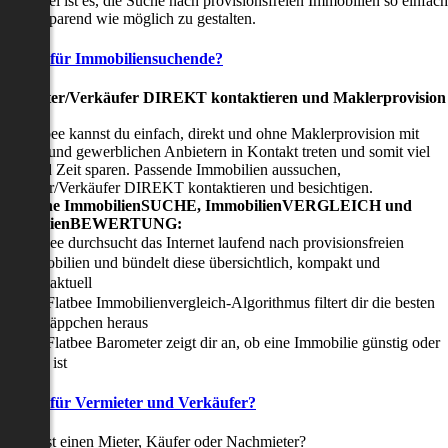
nser Ziel ist es, die Suche nach provisionsfreien Immobilien so einfach
nd zeitsparend wie möglich zu gestalten.
Vorteile für Immobiliensuchende?
Viermieter/Verkäufer DIREKT kontaktieren und Maklerprovision
sparen:
it Flatbee kannst du einfach, direkt und ohne Maklerprovision mit
rivaten und gewerblichen Anbietern in Kontakt treten und somit viel
eld und Zeit sparen. Passende Immobilien aussuchen,
ermieter/Verkäufer DIREKT kontaktieren und besichtigen.
All-in-one ImmobilienSUCHE, ImmobilienVERGLEICH und
ImmobilienBEWERTUNG:
Flatbee durchsucht das Internet laufend nach provisionsfreien
Immobilien und bündelt diese übersichtlich, kompakt und
tagesaktuell
Der Flatbee Immobilienvergleich-Algorithmus filtert dir die besten
Schnäppchen heraus
Der Flatbee Barometer zeigt dir an, ob eine Immobilie günstig oder
teuer ist
Vorteile für Vermieter und Verkäufer?
u suchst einen Mieter, Käufer oder Nachmieter?