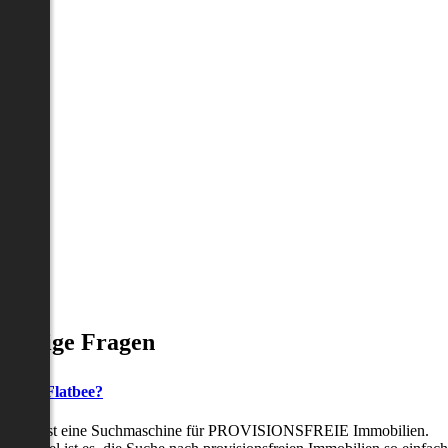
Häufige Fragen
as ist Flatbee?
Flatbee ist eine Suchmaschine für PROVISIONSFREIE Immobilien.