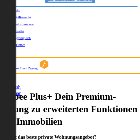
IMMOBILIENSUCHE STARTEN
Startseite
Immobiliensuche
Kostenlos inserieren
Kartensuche
Umzugsvergleich
Über Flatbee
Blog
Flatbee Plus+ Zugang
German
English
German
Flatbee Plus+ Dein Premium-
Zugang zu erweiterten Funktionen
und Immobilien
Du willst das beste private Wohnungsangebot?