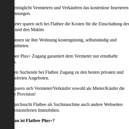
latbee ermöglicht Vermietern und Verkäufern das kostenlose Inserieren
ihrer Wohnungen.
ie Anbieter sparen sich bei Flatbee die Kosten für die Einschaltung de
nserates und den Makler.
aher können sie ihre Wohnung kostengünstig, selbstständig und
ffektiv anbieten.
er Flatbee Plus+ Zugang garantiert dem Vermieter nur ernsthafte
Anfragen.
o erhalten Suchende bei Flatbee Zugang zu den besten privaten und
rovisionsfreien Angeboten.
ei uns sparen sich Vermieter/Verkäufer sowohl als Mieter/Käufer die
omplette Provision!
udem durchsucht Flatbee als Suchmaschine auch andere Webseiten
ach provisionsfreien Immobilien.
Was genau ist Flatbee Plus+?