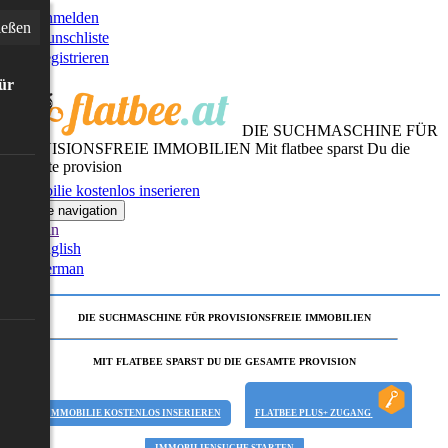
Anmelden
ießen
Wunschliste
Registrieren
für
DIE SUCHMASCHINE FÜR
PROVISIONSFREIE IMMOBILIEN
Mit flatbee sparst Du die
gesamte provision
Immobilie kostenlos inserieren
Toggle navigation
German
English
German
DIE SUCHMASCHINE FÜR PROVISIONSFREIE IMMOBILIEN
MIT FLATBEE SPARST DU DIE GESAMTE PROVISION
IMMOBILIE KOSTENLOS INSERIEREN
FLATBEE PLUS+ ZUGANG