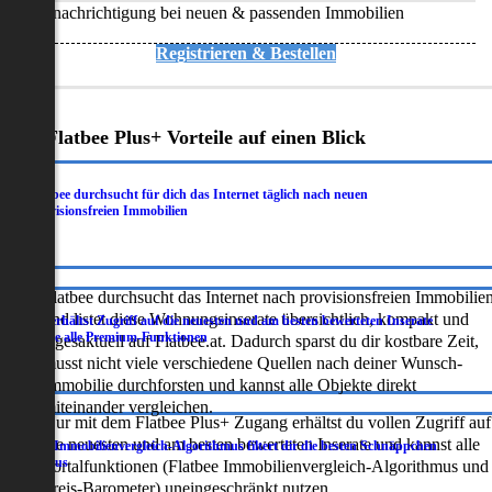
Benachrichtigung bei neuen & passenden Immobilien
Registrieren & Bestellen
Deine Flatbee Plus+ Vorteile auf einen Blick
Flatbee durchsucht für dich das Internet täglich nach neuen
.
provisionsfreien Immobilien
Flatbee durchsucht das Internet nach provisionsfreien Immobilie
und listet diese Wohnungsinserate übersichtlich, kompakt und
Du erhältst Zugriff auf die neuesten und am besten bewerteten Inserate
.
sowie alle Premium-Funktionen
tagesaktuell auf Flatbee.at. Dadurch sparst du dir kostbare Zeit,
musst nicht viele verschiedene Quellen nach deiner Wunsch-
Immobilie durchforsten und kannst alle Objekte direkt
miteinander vergleichen.
Nur mit dem Flatbee Plus+ Zugang erhältst du vollen Zugriff auf
die neuesten und am besten bewerteten Inserate und kannst alle
Der Immobilienvergleich-Algorithmus filtert dir die besten Schnäppchen
.
heraus
Portalfunktionen (Flatbee Immobilienvergleich-Algorithmus und
Preis-Barometer) uneingeschränkt nutzen.