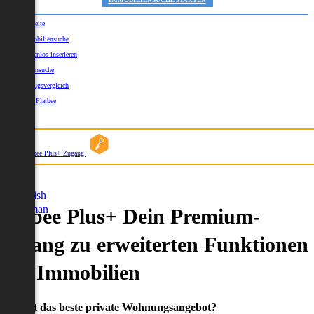
IMMOBILIENSUCHE STARTEN
Startseite
Immobiliensuche
Kostenlos inserieren
Kartensuche
Umzugsvergleich
Über Flatbee
Blog
Flatbee Plus+ Zugang
German
English
German
Flatbee Plus+ Dein Premium-
Zugang zu erweiterten Funktionen
und Immobilien
Du willst das beste private Wohnungsangebot?