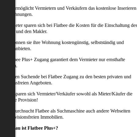
latbee ermöglicht Vermietern und Verkäufern das kostenlose Inserieren
ihrer Wohnungen.
ie Anbieter sparen sich bei Flatbee die Kosten für die Einschaltung de
nserates und den Makler.
aher können sie ihre Wohnung kostengünstig, selbstständig und
ffektiv anbieten.
er Flatbee Plus+ Zugang garantiert dem Vermieter nur ernsthafte
Anfragen.
o erhalten Suchende bei Flatbee Zugang zu den besten privaten und
rovisionsfreien Angeboten.
ei uns sparen sich Vermieter/Verkäufer sowohl als Mieter/Käufer die
omplette Provision!
udem durchsucht Flatbee als Suchmaschine auch andere Webseiten
ach provisionsfreien Immobilien.
Was genau ist Flatbee Plus+?