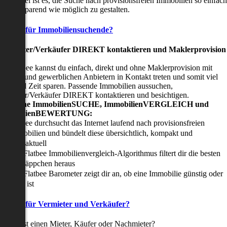
nser Ziel ist es, die Suche nach provisionsfreien Immobilien so einfach
nd zeitsparend wie möglich zu gestalten.
Vorteile für Immobiliensuchende?
Viermieter/Verkäufer DIREKT kontaktieren und Maklerprovision
sparen:
it Flatbee kannst du einfach, direkt und ohne Maklerprovision mit
rivaten und gewerblichen Anbietern in Kontakt treten und somit viel
eld und Zeit sparen. Passende Immobilien aussuchen,
ermieter/Verkäufer DIREKT kontaktieren und besichtigen.
All-in-one ImmobilienSUCHE, ImmobilienVERGLEICH und
ImmobilienBEWERTUNG:
Flatbee durchsucht das Internet laufend nach provisionsfreien
Immobilien und bündelt diese übersichtlich, kompakt und
tagesaktuell
Der Flatbee Immobilienvergleich-Algorithmus filtert dir die besten
Schnäppchen heraus
Der Flatbee Barometer zeigt dir an, ob eine Immobilie günstig oder
teuer ist
Vorteile für Vermieter und Verkäufer?
u suchst einen Mieter, Käufer oder Nachmieter?