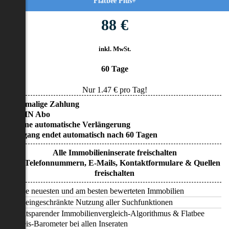
Flatbee Plus+
88 €
inkl. MwSt.
60 Tage
Nur
1.47
€ pro Tag!
• Einmalige Zahlung
• KEIN Abo
• Keine automatische Verlängerung
• Zugang endet automatisch nach 60 Tagen
Alle Immobilieninserate freischalten
Alle Telefonnummern, E-Mails, Kontaktformulare & Quellen
freischalten
Alle neuesten und am besten bewerteten Immobilien
Uneingeschränkte Nutzung aller Suchfunktionen
Zeitsparender Immobilienvergleich-Algorithmus & Flatbee
Preis-Barometer bei allen Inseraten