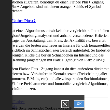
uchfunktionen zugreifen, benötigst du einen Flatbee Plus+ Zugang.
latbee Plus+ Angebote sind mit einem orangen Schlüssel-Symbol
ekennzeichnet.
as ist Flatbee Plus+?
latbee hat einen Algorithmus entwickelt, der vergleichbare Immobilien
iner Region/Umgebung analysiert und anhand verschiedener Kriterien
ie der Lage, der Ausstattung, dem Preis, der Aktualität etc. bewertet.
adurch werden die besten und neuesten Inserate für dich herausgefilter
nd übersichtlich im Schnäppchenjäger Bereich aufgelistet. So findest d
it nur wenigen Klicks die besten Schnäppchen im Internet und das
ogar als Ranking (angefangen mit Platz 1, gefolgt von Platz 2 usw.)!
ur mit dem Flatbee Plus+ Zugang kannst du dich außerdem direkt mit
en Vermietern bzw. Verkäufern in Kontakt setzen (Freischaltung aller
elefonnummern, E-Mails, etc.) und alle zeitsparenden Suchfunktionen,
ie den Flatbee Preisbarometer und Immobilienvergleich-Algorithmus,
neingeschränkt nutzen.
Über Flatbee
OK
Kontakt
Diese Seite verwendet Cookies von Erst-