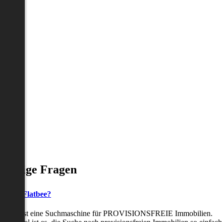
Häufige Fragen
as ist Flatbee?
Flatbee ist eine Suchmaschine für PROVISIONSFREIE Immobilien.