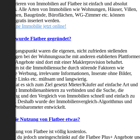
as Inserieren von Immobilien auf Flatbee ist einfach und absolut
ostenlos. Alle Arten von Immobilien wie Wohnungen, Häuser, Villen,
arkflächen, Baugründe, Büroflächen, WG-Zimmer etc. können
ederzeit gratis inseriert werden.
telle deine Immobilie jetzt online!
Warum wurde Flatbee gegründet?
er Ausgangspunkt waren die eigenen, nicht zufrieden stellenden
rfahrungen bei der Wohnungssuche mit anderen etablierten Plattforme
ast alle Angebote sind dort mit einer Maklerprovision behaftet.
ußerdem ist die Immobiliensuche durch störende Faktoren wie
linkende Werbung, irrelevante Informationen, Inserate ohne Bilder,
nzählige Links etc. mühsam und langwierig.
latbee hat es sich zum Ziel gesetzt Mieter/Käufer auf einfache Art und
eise mit Immobilienanbietern zu verbinden und die Suche, die
ewertung und den Vergleich von Immobilien schnell und einfach zu
estalten. Deshalb wurde der Immobilienvergleich-Algorithmus und
latbee-Preisbarometer entwickelt.
Kostet die Nutzung von Flatbee etwas?
ie Nutzung von Flatbee ist völlig kostenlos.
öchtest du jedoch uneingeschränkt auf die Flatbee Plus+ Angebote un