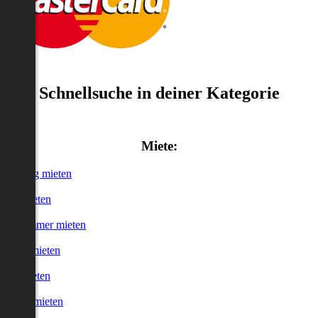
Schnellsuche in deiner Kategorie
Miete:
Wohnung mieten
Haus mieten
WG-Zimmer mieten
Garage mieten
Büro mieten
urzzeitmieten