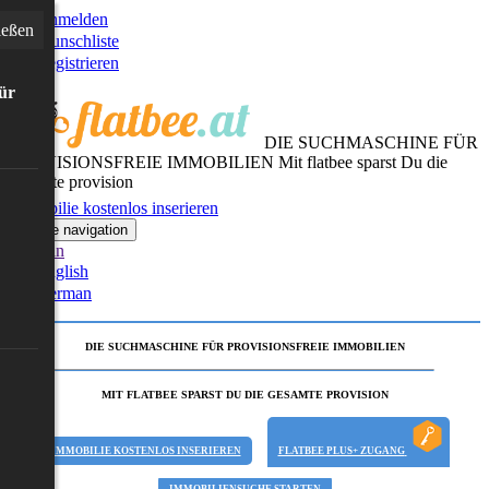
Anmelden
ießen
Wunschliste
Registrieren
für
DIE SUCHMASCHINE FÜR
PROVISIONSFREIE IMMOBILIEN
Mit flatbee sparst Du die
gesamte provision
Immobilie kostenlos inserieren
Toggle navigation
German
English
German
DIE SUCHMASCHINE FÜR PROVISIONSFREIE IMMOBILIEN
MIT FLATBEE SPARST DU DIE GESAMTE PROVISION
IMMOBILIE KOSTENLOS INSERIEREN
FLATBEE PLUS+ ZUGANG