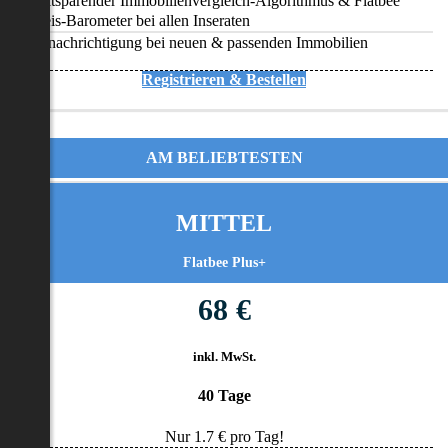
Zeitsparender Immobilienvergleich-Algorithmus & Flatbee
Preis-Barometer bei allen Inseraten
Benachrichtigung bei neuen & passenden Immobilien
Registrieren & Bestellen
AM BELIEBTESTEN
MITTEL
Flatbee Plus+
68 €
inkl. MwSt.
40 Tage
Nur
1.7
€ pro Tag!