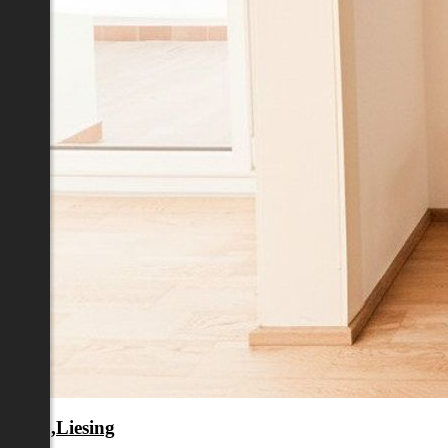
en 23.,Liesing