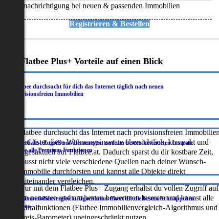
Benachrichtigung bei neuen & passenden Immobilien
Registrieren & Bestellen
Deine Flatbee Plus+ Vorteile auf einen Blick
Flatbee durchsucht für dich das Internet täglich nach neuen
.
provisionsfreien Immobilien
Flatbee durchsucht das Internet nach provisionsfreien Immobilie
und listet diese Wohnungsinserate übersichtlich, kompakt und
Du erhältst Zugriff auf die neuesten und am besten bewerteten Inserate
.
sowie alle Premium-Funktionen
tagesaktuell auf Flatbee.at. Dadurch sparst du dir kostbare Zeit,
musst nicht viele verschiedene Quellen nach deiner Wunsch-
Immobilie durchforsten und kannst alle Objekte direkt
miteinander vergleichen.
Nur mit dem Flatbee Plus+ Zugang erhältst du vollen Zugriff auf
die neuesten und am besten bewerteten Inserate und kannst alle
Der Immobilienvergleich-Algorithmus filtert dir die besten Schnäppchen
.
heraus
Portalfunktionen (Flatbee Immobilienvergleich-Algorithmus und
Preis-Barometer) uneingeschränkt nutzen.