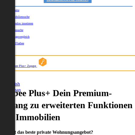
IMMOBILIENSUCHE STARTEN
Startseite
Immobiliensuche
Kostenlos inserieren
Kartensuche
Umzugsvergleich
Über Flatbee
Blog
Flatbee Plus+ Zugang
German
English
German
Flatbee Plus+ Dein Premium-
Zugang zu erweiterten Funktionen
und Immobilien
Du willst das beste private Wohnungsangebot?