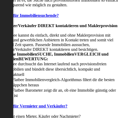
nser Ziel ist es, die Suche nach provisionsfreien Immobilien so einfach
nd zeitsparend wie möglich zu gestalten.
Vorteile für Immobiliensuchende?
Viermieter/Verkäufer DIREKT kontaktieren und Maklerprovision
sparen:
it Flatbee kannst du einfach, direkt und ohne Maklerprovision mit
rivaten und gewerblichen Anbietern in Kontakt treten und somit viel
eld und Zeit sparen. Passende Immobilien aussuchen,
ermieter/Verkäufer DIREKT kontaktieren und besichtigen.
All-in-one ImmobilienSUCHE, ImmobilienVERGLEICH und
ImmobilienBEWERTUNG:
Flatbee durchsucht das Internet laufend nach provisionsfreien
Immobilien und bündelt diese übersichtlich, kompakt und
tagesaktuell
Der Flatbee Immobilienvergleich-Algorithmus filtert dir die besten
Schnäppchen heraus
Der Flatbee Barometer zeigt dir an, ob eine Immobilie günstig oder
teuer ist
Vorteile für Vermieter und Verkäufer?
u suchst einen Mieter, Käufer oder Nachmieter?