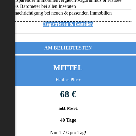
Zeitsparender Immobilienvergleich-Algorithmus & Flatbee
Preis-Barometer bei allen Inseraten
Benachrichtigung bei neuen & passenden Immobilien
Registrieren & Bestellen
AM BELIEBTESTEN
MITTEL
Flatbee Plus+
68 €
inkl. MwSt.
40 Tage
Nur
1.7
€ pro Tag!