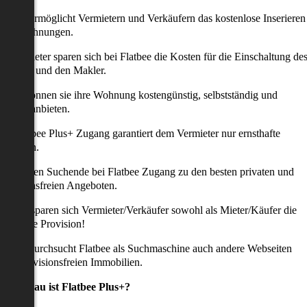
latbee ermöglicht Vermietern und Verkäufern das kostenlose Inserieren
ihrer Wohnungen.
ie Anbieter sparen sich bei Flatbee die Kosten für die Einschaltung de
nserates und den Makler.
aher können sie ihre Wohnung kostengünstig, selbstständig und
ffektiv anbieten.
er Flatbee Plus+ Zugang garantiert dem Vermieter nur ernsthafte
Anfragen.
o erhalten Suchende bei Flatbee Zugang zu den besten privaten und
rovisionsfreien Angeboten.
ei uns sparen sich Vermieter/Verkäufer sowohl als Mieter/Käufer die
omplette Provision!
udem durchsucht Flatbee als Suchmaschine auch andere Webseiten
ach provisionsfreien Immobilien.
Was genau ist Flatbee Plus+?