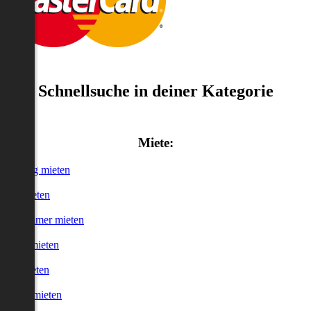
Schnellsuche in deiner Kategorie
Miete:
Wohnung mieten
Haus mieten
WG-Zimmer mieten
Garage mieten
Büro mieten
urzzeitmieten