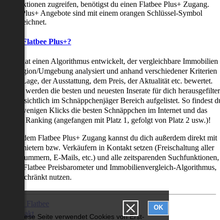
uchfunktionen zugreifen, benötigst du einen Flatbee Plus+ Zugang.
latbee Plus+ Angebote sind mit einem orangen Schlüssel-Symbol
ekennzeichnet.
as ist Flatbee Plus+?
latbee hat einen Algorithmus entwickelt, der vergleichbare Immobilien
iner Region/Umgebung analysiert und anhand verschiedener Kriterien
ie der Lage, der Ausstattung, dem Preis, der Aktualität etc. bewertet.
adurch werden die besten und neuesten Inserate für dich herausgefilter
nd übersichtlich im Schnäppchenjäger Bereich aufgelistet. So findest d
it nur wenigen Klicks die besten Schnäppchen im Internet und das
ogar als Ranking (angefangen mit Platz 1, gefolgt von Platz 2 usw.)!
ur mit dem Flatbee Plus+ Zugang kannst du dich außerdem direkt mit
en Vermietern bzw. Verkäufern in Kontakt setzen (Freischaltung aller
elefonnummern, E-Mails, etc.) und alle zeitsparenden Suchfunktionen,
ie den Flatbee Preisbarometer und Immobilienvergleich-Algorithmus,
neingeschränkt nutzen.
Über Flatbee
OK
Kontakt
Diese Seite verwendet Cookies von Erst-