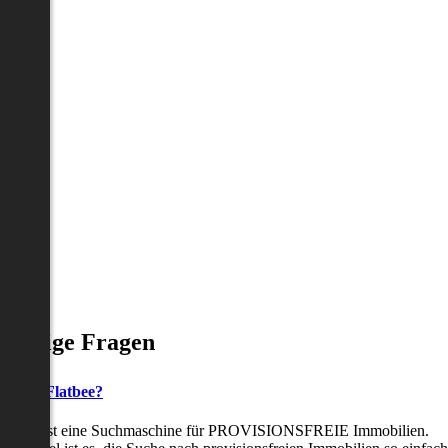
Häufige Fragen
as ist Flatbee?
Flatbee ist eine Suchmaschine für PROVISIONSFREIE Immobilien.