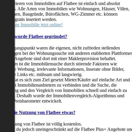
as Inserieren von Immobilien auf Flatbee ist einfach und absolut
ostenlos. Alle Arten von Immobilien wie Wohnungen, Häuser, Villen,
arkflächen, Baugründe, Büroflächen, WG-Zimmer etc. können
ederzeit gratis inseriert werden.
telle deine Immobilie jetzt online!
Warum wurde Flatbee gegründet?
er Ausgangspunkt waren die eigenen, nicht zufrieden stellenden
rfahrungen bei der Wohnungssuche mit anderen etablierten Plattforme
ast alle Angebote sind dort mit einer Maklerprovision behaftet.
ußerdem ist die Immobiliensuche durch störende Faktoren wie
linkende Werbung, irrelevante Informationen, Inserate ohne Bilder,
nzählige Links etc. mühsam und langwierig.
latbee hat es sich zum Ziel gesetzt Mieter/Käufer auf einfache Art und
eise mit Immobilienanbietern zu verbinden und die Suche, die
ewertung und den Vergleich von Immobilien schnell und einfach zu
estalten. Deshalb wurde der Immobilienvergleich-Algorithmus und
latbee-Preisbarometer entwickelt.
Kostet die Nutzung von Flatbee etwas?
ie Nutzung von Flatbee ist völlig kostenlos.
öchtest du jedoch uneingeschränkt auf die Flatbee Plus+ Angebote un