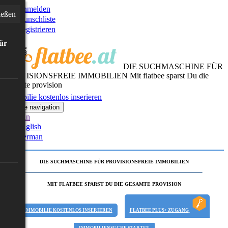
Anmelden
ießen
Wunschliste
Registrieren
für
DIE SUCHMASCHINE FÜR
PROVISIONSFREIE IMMOBILIEN
Mit flatbee sparst Du die
gesamte provision
Immobilie kostenlos inserieren
Toggle navigation
German
English
German
DIE SUCHMASCHINE FÜR PROVISIONSFREIE IMMOBILIEN
MIT FLATBEE SPARST DU DIE GESAMTE PROVISION
IMMOBILIE KOSTENLOS INSERIEREN
FLATBEE PLUS+ ZUGANG