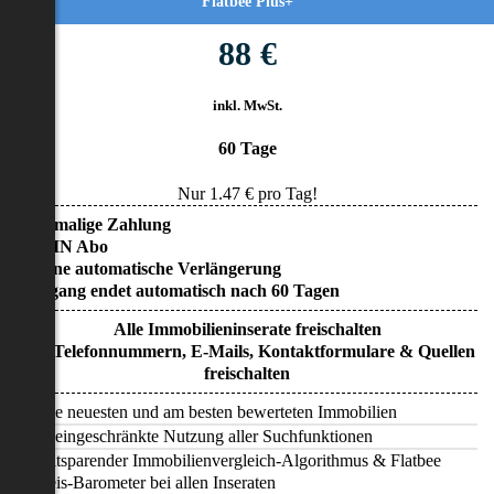
Flatbee Plus+
88 €
inkl. MwSt.
60 Tage
Nur
1.47
€ pro Tag!
• Einmalige Zahlung
• KEIN Abo
• Keine automatische Verlängerung
• Zugang endet automatisch nach 60 Tagen
Alle Immobilieninserate freischalten
Alle Telefonnummern, E-Mails, Kontaktformulare & Quellen
freischalten
Alle neuesten und am besten bewerteten Immobilien
Uneingeschränkte Nutzung aller Suchfunktionen
Zeitsparender Immobilienvergleich-Algorithmus & Flatbee
Preis-Barometer bei allen Inseraten